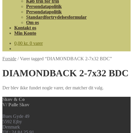
Køb trin for trin
Persondatapolitik
Persondatapolitik
Standardfortrydelsesformular
Om os
Kontakt os
Min Konto
0,00
kr.
0 varer
Forside
/
Varer tagged “DIAMONDBACK 2-7x32 BDC”
DIAMONDBACK 2-7x32 BDC
Der blev ikke fundet nogle varer, der matcher dit valg.
Skov & Co
V/ Palle Skov
Bues Gyde 49
5592 Ejby
Denmark
Tlf.: 24 84 25 91