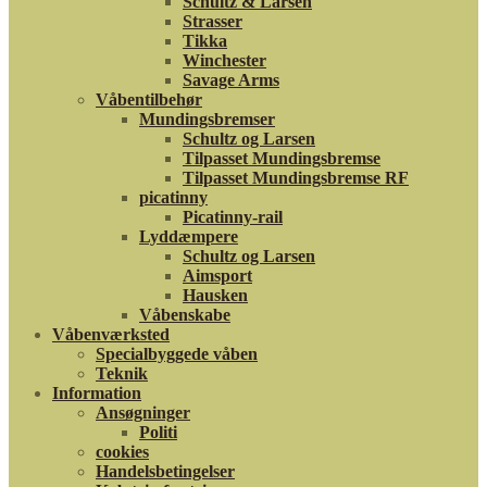
Schultz & Larsen
Strasser
Tikka
Winchester
Savage Arms
Våbentilbehør
Mundingsbremser
Schultz og Larsen
Tilpasset Mundingsbremse
Tilpasset Mundingsbremse RF
picatinny
Picatinny-rail
Lyddæmpere
Schultz og Larsen
Aimsport
Hausken
Våbenskabe
Våbenværksted
Specialbyggede våben
Teknik
Information
Ansøgninger
Politi
cookies
Handelsbetingelser