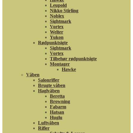
Leupold
Nikko Stirling
Noblex
Sightmark
Vortex
Welter
Yukon
Rødpunktsigte
Sightmark
Vortex
Tilbehør rødpunktsigte
Montager
Hawke
Våben
Salonrifler
Brugte våben
Haglvåben
Beretta
Browning
Fabarm
Hatsan
Huglu
Luftvåben
Rifler