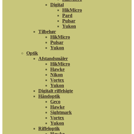
Digital
HikMicro
Pard
Pulsar
Yukon
Tilbehør
HikMicro
Pulsar
Yukon
Optik
Afstandsmåler
HikMicro
Hawke
Nikon
Vortex
Yukon
Digitalt riffelsigte
Håndoptik
Geco
Hawke
Sightmark
Vortex
Yukon
Riffeloptik
Hawke