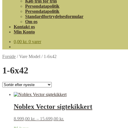
Køb trin for trin
Persondatapolitik
Persondatapolitik
Standardfortrydelsesformular
Om os
Kontakt os
Min Konto
0,00
kr.
0 varer
Forside
/
Vare Model
/
1-6x42
1-6x42
Noblex Vector sigtekikkert
8.999,00
kr.
–
15.699,00
kr.