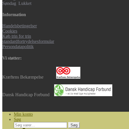
Søndag Lukket
Information
Handelsbetingelser
Cookies
Køb trin for trin
standardfortrydelsesformular
Persondatapolitik
Vi støtter:
Kræftens Bekæmpelse
Dansk Handicap Forbund
Min konto
Søg
Søg
Søg