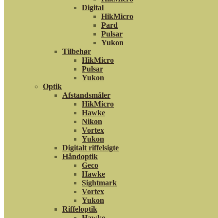
Digital
HikMicro
Pard
Pulsar
Yukon
Tilbehør
HikMicro
Pulsar
Yukon
Optik
Afstandsmåler
HikMicro
Hawke
Nikon
Vortex
Yukon
Digitalt riffelsigte
Håndoptik
Geco
Hawke
Sightmark
Vortex
Yukon
Riffeloptik
Hawke