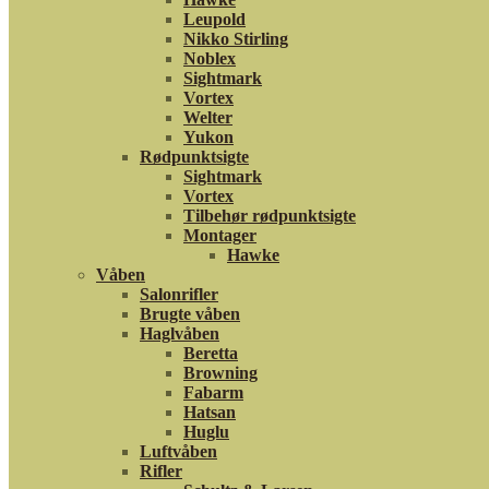
Leupold
Nikko Stirling
Noblex
Sightmark
Vortex
Welter
Yukon
Rødpunktsigte
Sightmark
Vortex
Tilbehør rødpunktsigte
Montager
Hawke
Våben
Salonrifler
Brugte våben
Haglvåben
Beretta
Browning
Fabarm
Hatsan
Huglu
Luftvåben
Rifler