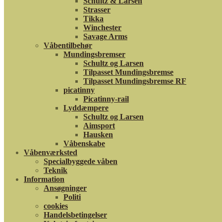
Schultz & Larsen
Strasser
Tikka
Winchester
Savage Arms
Våbentilbehør
Mundingsbremser
Schultz og Larsen
Tilpasset Mundingsbremse
Tilpasset Mundingsbremse RF
picatinny
Picatinny-rail
Lyddæmpere
Schultz og Larsen
Aimsport
Hausken
Våbenskabe
Våbenværksted
Specialbyggede våben
Teknik
Information
Ansøgninger
Politi
cookies
Handelsbetingelser