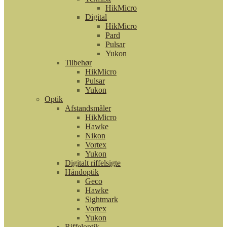
HikMicro
Digital
HikMicro
Pard
Pulsar
Yukon
Tilbehør
HikMicro
Pulsar
Yukon
Optik
Afstandsmåler
HikMicro
Hawke
Nikon
Vortex
Yukon
Digitalt riffelsigte
Håndoptik
Geco
Hawke
Sightmark
Vortex
Yukon
Riffeloptik