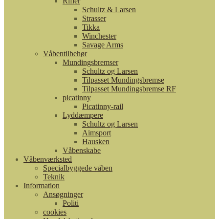
Rifler
Schultz & Larsen
Strasser
Tikka
Winchester
Savage Arms
Våbentilbehør
Mundingsbremser
Schultz og Larsen
Tilpasset Mundingsbremse
Tilpasset Mundingsbremse RF
picatinny
Picatinny-rail
Lyddæmpere
Schultz og Larsen
Aimsport
Hausken
Våbenskabe
Våbenværksted
Specialbyggede våben
Teknik
Information
Ansøgninger
Politi
cookies