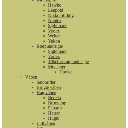
Hawke
Leupold
Nikko Stirling
Noblex
Sightmark
Vortex
Welter
Yukon
Rødpunktsigte
Sightmark
Vortex
Tilbehør rødpunktsigte
Montager
Hawke
Våben
Salonrifler
Brugte våben
Haglvåben
Beretta
Browning
Fabarm
Hatsan
Huglu
Luftvåben