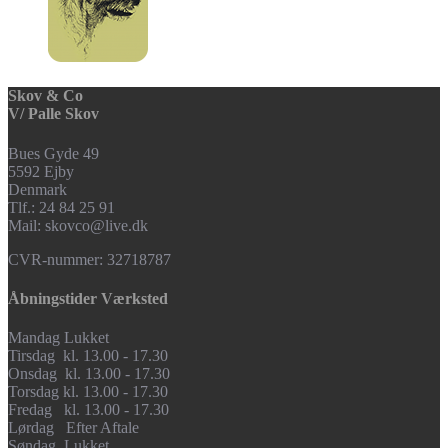
Skov & Co
V/ Palle Skov
Bues Gyde 49
5592 Ejby
Denmark
Tlf.: 24 84 25 91
Mail: skovco@live.dk
CVR-nummer: 32718787
Åbningstider Værksted
Mandag Lukket
Tirsdag kl. 13.00 - 17.30
Onsdag kl. 13.00 - 17.30
Torsdag kl. 13.00 - 17.30
Fredag kl. 13.00 - 17.30
Lørdag Efter Aftale
Søndag Lukket