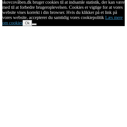
skovcovåben.dk bruger cookies til at indsamle statistik, der kan være
med til at forbedre brugeroplevelsen. Cookies er vigtige for at vores
website vises korrekt i din browser. Hvis du klikker på et link på
vores website, accepterer du samtidig vores cookiepolitik
Læs mere
om cookies
Ok