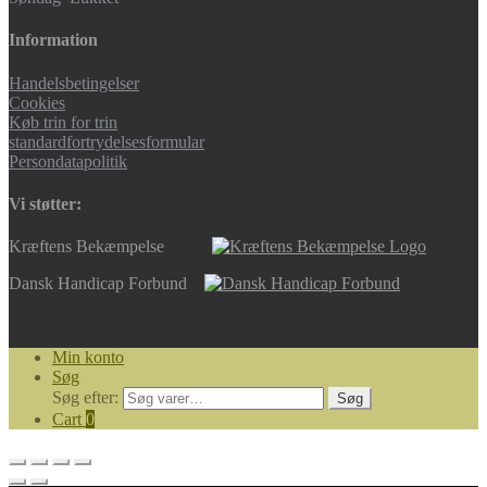
Information
Handelsbetingelser
Cookies
Køb trin for trin
standardfortrydelsesformular
Persondatapolitik
Vi støtter:
Kræftens Bekæmpelse
Dansk Handicap Forbund
Min konto
Søg
Søg efter:
Søg
Cart
0