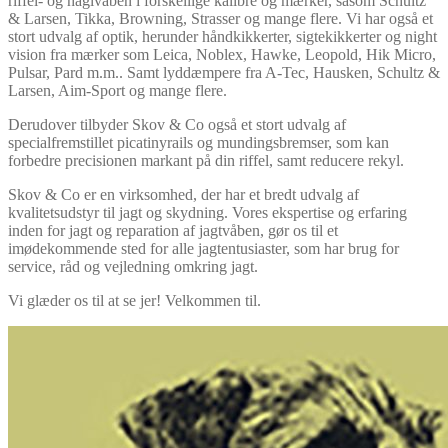
riffel- og haglvåben i forskellige kalibre og mærker, såsom
Schultz
& Larsen,
Tikka, Browning, Strasser og mange flere. Vi har også et
stort udvalg af optik, herunder håndkikkerter, sigtekikkerter og night
vision fra mærker som Leica, Noblex, Hawke, Leopold, Hik Micro,
Pulsar, Pard m.m.. Samt lyddæmpere fra A-Tec, Hausken, Schultz &
Larsen, Aim-Sport og mange flere.
Derudover tilbyder Skov & Co også et stort udvalg af
specialfremstillet picatinyrails og mundingsbremser, som kan
forbedre precisionen markant på din riffel, samt reducere rekyl.
Skov & Co er en virksomhed, der har et bredt udvalg af
kvalitetsudstyr til jagt og skydning. Vores ekspertise og erfaring
inden for jagt og reparation af jagtvåben, gør os til et
imødekommende sted for alle jagt
entusiaster, som har brug for
service, råd og vejledning omkring jagt.
Vi glæder os til at se jer! Velkommen til.