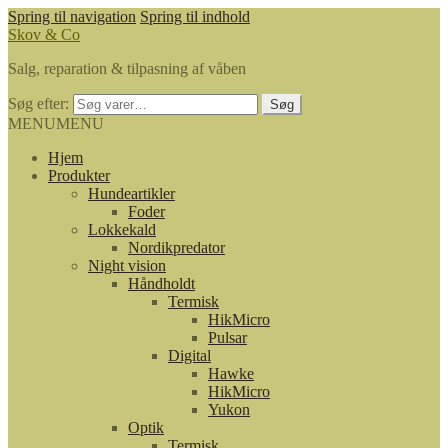
Spring til navigation
Spring til indhold
Skov & Co
Salg, reparation & tilpasning af våben
Søg efter:
Søg
MENU
MENU
Hjem
Produkter
Hundeartikler
Foder
Lokkekald
Nordikpredator
Night vision
Håndholdt
Termisk
HikMicro
Pulsar
Digital
Hawke
HikMicro
Yukon
Optik
Termisk