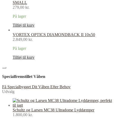
SMALL
279,00
kr.
På lager
Tilføj til kurv
VORTEX OPTICS DIAMONDBACK II 10x50
2.849,00
kr.
På lager
Tilføj til kurv
Specialfremstillet Våben
Få Specialbygget Dit Våben Efter Behov
Udvalg
Schultz og Larsen MC38 Ultradome Lyddæmper
1.800,00
kr.