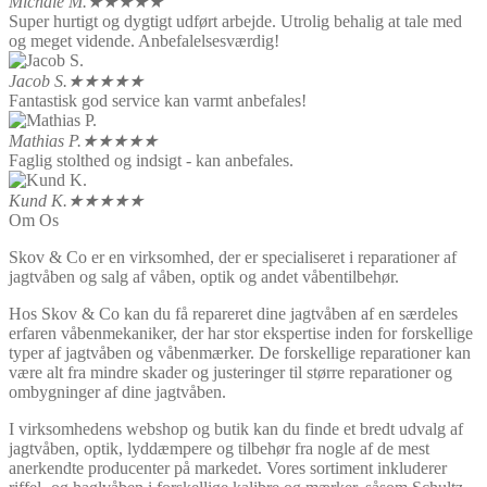
Michale M.
★★★★★
Super hurtigt og dygtigt udført arbejde. Utrolig behalig at tale med
og meget vidende. Anbefalelsesværdig!
Jacob S.
★★★★★
Fantastisk god service kan varmt anbefales!
Mathias P.
★★★★★
Faglig stolthed og indsigt - kan anbefales.
Kund K.
★★★★★
Om Os
Skov & Co er en virksomhed, der er specialiseret i reparationer af
jagtvåben og salg af våben, optik og andet våbentilbehør.
Hos Skov & Co kan du få repareret dine jagtvåben af en særdeles
erfaren våbenmekaniker, der har stor ekspertise inden for forskellige
typer af jagtvåben og våbenmærker. De forskellige reparationer kan
være alt fra mindre skader og justeringer til større reparationer og
ombygninger af dine jagtvåben.
I virksomhedens webshop og butik kan du finde et bredt udvalg af
jagtvåben, optik, lyddæmpere og tilbehør fra nogle af de mest
anerkendte producenter på markedet. Vores sortiment inkluderer