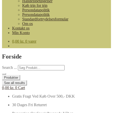
Handelsbetingelser
Køb trin for trin
Persondatapolitik
Persondatapolitik
Standardfortrydelsesformular
Om os
Kontakt os
Min Konto
0,00
kr.
0 varer
Forside
Search ...
Produkter
See all results
0,00
kr.
0
Cart
Gratis Fragt Ved Køb Over 500,- DKK
30 Dages Fri Returret