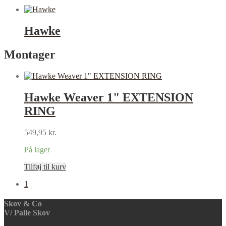
Hawke
Montager
Hawke Weaver 1" EXTENSION
RING
549,95
kr.
På lager
Tilføj til kurv
1
Skov & Co
V/ Palle Skov