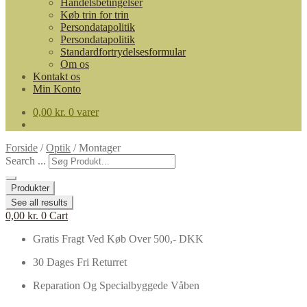
Handelsbetingelser
Køb trin for trin
Persondatapolitik
Persondatapolitik
Standardfortrydelsesformular
Om os
Kontakt os
Min Konto
0,00
kr.
0 varer
Forside
/
Optik
/
Montager
Search ...
Produkter
See all results
0,00
kr.
0
Cart
Gratis Fragt Ved Køb Over 500,- DKK
30 Dages Fri Returret
Reparation Og Specialbyggede Våben