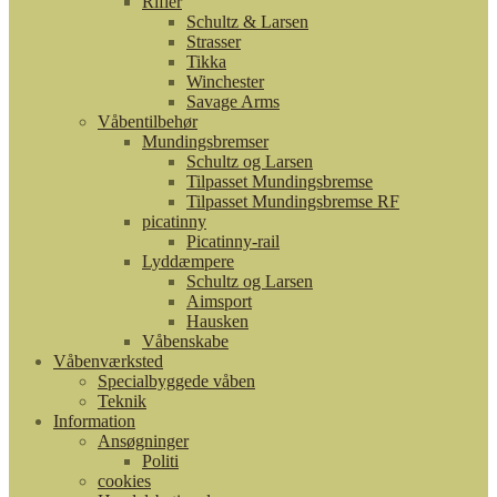
Rifler
Schultz & Larsen
Strasser
Tikka
Winchester
Savage Arms
Våbentilbehør
Mundingsbremser
Schultz og Larsen
Tilpasset Mundingsbremse
Tilpasset Mundingsbremse RF
picatinny
Picatinny-rail
Lyddæmpere
Schultz og Larsen
Aimsport
Hausken
Våbenskabe
Våbenværksted
Specialbyggede våben
Teknik
Information
Ansøgninger
Politi
cookies