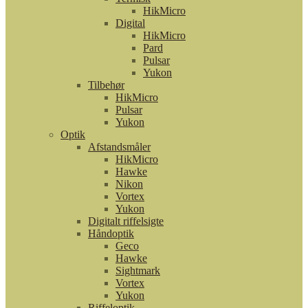
HikMicro
Digital
HikMicro
Pard
Pulsar
Yukon
Tilbehør
HikMicro
Pulsar
Yukon
Optik
Afstandsmåler
HikMicro
Hawke
Nikon
Vortex
Yukon
Digitalt riffelsigte
Håndoptik
Geco
Hawke
Sightmark
Vortex
Yukon
Riffeloptik