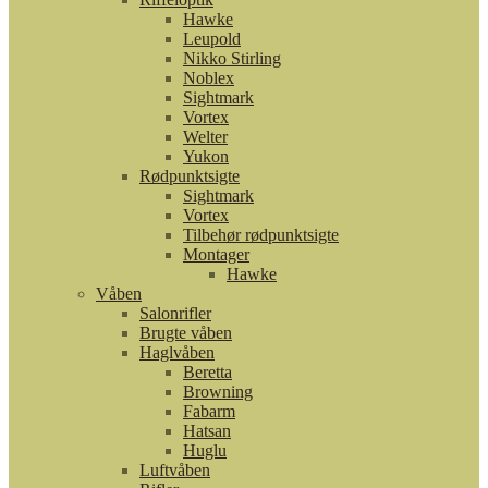
Hawke
Leupold
Nikko Stirling
Noblex
Sightmark
Vortex
Welter
Yukon
Rødpunktsigte
Sightmark
Vortex
Tilbehør rødpunktsigte
Montager
Hawke
Våben
Salonrifler
Brugte våben
Haglvåben
Beretta
Browning
Fabarm
Hatsan
Huglu
Luftvåben