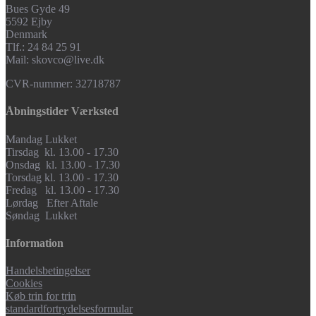
Bues Gyde 49
5592 Ejby
Denmark
Tlf.: 24 84 25 91
Mail: skovco@live.dk
CVR-nummer: 32718787
Åbningstider Værksted
Mandag Lukket
Tirsdag kl. 13.00 - 17.30
Onsdag kl. 13.00 - 17.30
Torsdag kl. 13.00 - 17.30
Fredag kl. 13.00 - 17.30
Lørdag Efter Aftale
Søndag Lukket
Information
Handelsbetingelser
Cookies
Køb trin for trin
standardfortrydelsesformular