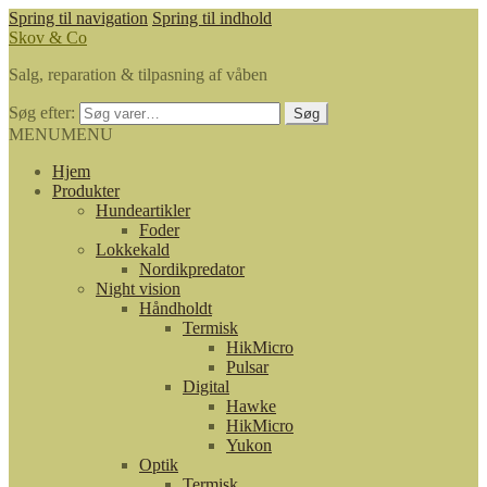
Spring til navigation
Spring til indhold
Skov & Co
Salg, reparation & tilpasning af våben
Søg efter:
Søg
MENU
MENU
Hjem
Produkter
Hundeartikler
Foder
Lokkekald
Nordikpredator
Night vision
Håndholdt
Termisk
HikMicro
Pulsar
Digital
Hawke
HikMicro
Yukon
Optik
Termisk