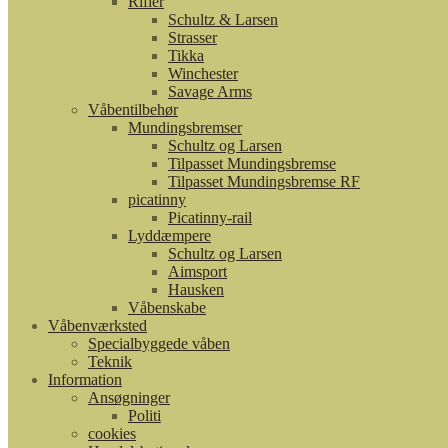
Rifler
Schultz & Larsen
Strasser
Tikka
Winchester
Savage Arms
Våbentilbehør
Mundingsbremser
Schultz og Larsen
Tilpasset Mundingsbremse
Tilpasset Mundingsbremse RF
picatinny
Picatinny-rail
Lyddæmpere
Schultz og Larsen
Aimsport
Hausken
Våbenskabe
Våbenværksted
Specialbyggede våben
Teknik
Information
Ansøgninger
Politi
cookies