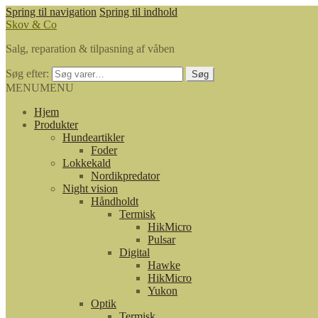
Spring til navigation
Spring til indhold
Skov & Co
Salg, reparation & tilpasning af våben
Søg efter:
Søg
MENU
MENU
Hjem
Produkter
Hundeartikler
Foder
Lokkekald
Nordikpredator
Night vision
Håndholdt
Termisk
HikMicro
Pulsar
Digital
Hawke
HikMicro
Yukon
Optik
Termisk