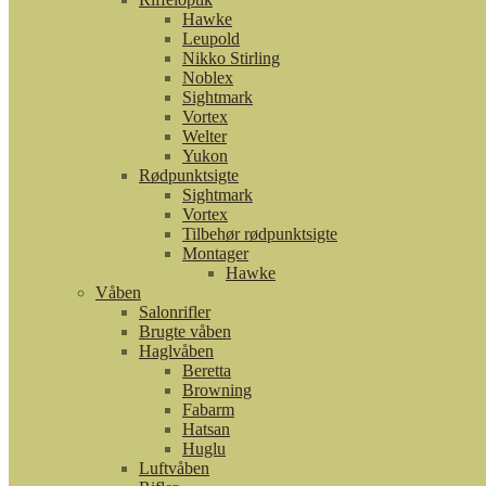
Hawke
Leupold
Nikko Stirling
Noblex
Sightmark
Vortex
Welter
Yukon
Rødpunktsigte
Sightmark
Vortex
Tilbehør rødpunktsigte
Montager
Hawke
Våben
Salonrifler
Brugte våben
Haglvåben
Beretta
Browning
Fabarm
Hatsan
Huglu
Luftvåben