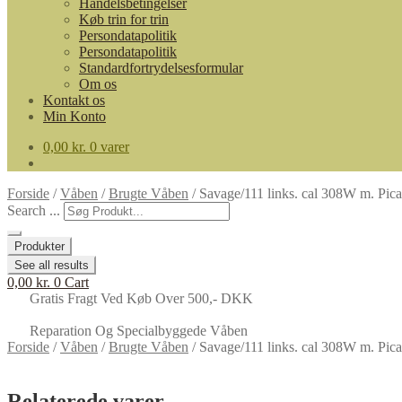
Handelsbetingelser
Køb trin for trin
Persondatapolitik
Persondatapolitik
Standardfortrydelsesformular
Om os
Kontakt os
Min Konto
0,00
kr.
0 varer
Forside
/
Våben
/
Brugte Våben
/
Savage/111 links. cal 308W m. Pi
Search ...
Produkter
See all results
0,00
kr.
0
Cart
Gratis Fragt Ved Køb Over 500,- DKK
Reparation Og Specialbyggede Våben
Forside
/
Våben
/
Brugte Våben
/
Savage/111 links. cal 308W m. Pi
Relaterede varer