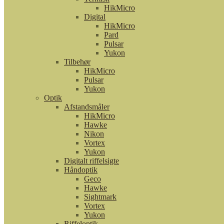
HikMicro
Digital
HikMicro
Pard
Pulsar
Yukon
Tilbehør
HikMicro
Pulsar
Yukon
Optik
Afstandsmåler
HikMicro
Hawke
Nikon
Vortex
Yukon
Digitalt riffelsigte
Håndoptik
Geco
Hawke
Sightmark
Vortex
Yukon
Riffeloptik