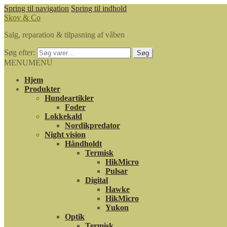
Spring til navigation
Spring til indhold
Skov & Co
Salg, reparation & tilpasning af våben
Søg efter:
Søg
MENU
MENU
Hjem
Produkter
Hundeartikler
Foder
Lokkekald
Nordikpredator
Night vision
Håndholdt
Termisk
HikMicro
Pulsar
Digital
Hawke
HikMicro
Yukon
Optik
Termisk