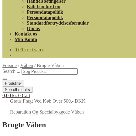
Handelsbetingelser
Køb trin for trin
Persondatapolitik
Persondatapolitik
Standardfortrydelsesformular
Om os
Kontakt os
Min Konto
0,00
kr.
0 varer
Forside
/
Våben
/
Brugte Våben
Search ...
Produkter
See all results
0,00
kr.
0
Cart
Gratis Fragt Ved Køb Over 500,- DKK
Reparation Og Specialbyggede Våben
Brugte Våben