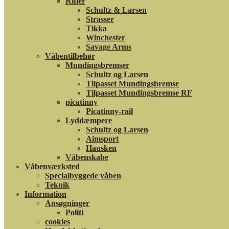
Rifler
Schultz & Larsen
Strasser
Tikka
Winchester
Savage Arms
Våbentilbehør
Mundingsbremser
Schultz og Larsen
Tilpasset Mundingsbremse
Tilpasset Mundingsbremse RF
picatinny
Picatinny-rail
Lyddæmpere
Schultz og Larsen
Aimsport
Hausken
Våbenskabe
Våbenværksted
Specialbyggede våben
Teknik
Information
Ansøgninger
Politi
cookies