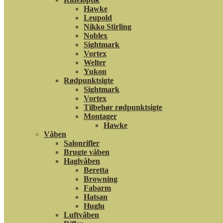
Hawke
Leupold
Nikko Stirling
Noblex
Sightmark
Vortex
Welter
Yukon
Rødpunktsigte
Sightmark
Vortex
Tilbehør rødpunktsigte
Montager
Hawke
Våben
Salonrifler
Brugte våben
Haglvåben
Beretta
Browning
Fabarm
Hatsan
Huglu
Luftvåben