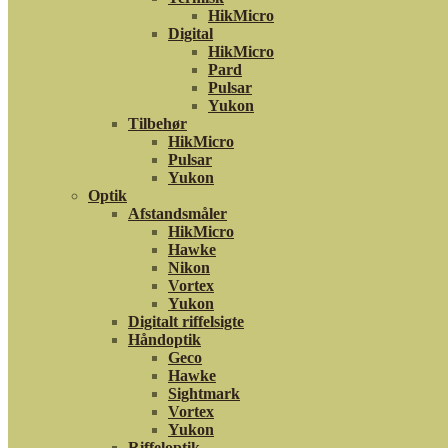
HikMicro
Digital
HikMicro
Pard
Pulsar
Yukon
Tilbehør
HikMicro
Pulsar
Yukon
Optik
Afstandsmåler
HikMicro
Hawke
Nikon
Vortex
Yukon
Digitalt riffelsigte
Håndoptik
Geco
Hawke
Sightmark
Vortex
Yukon
Riffeloptik