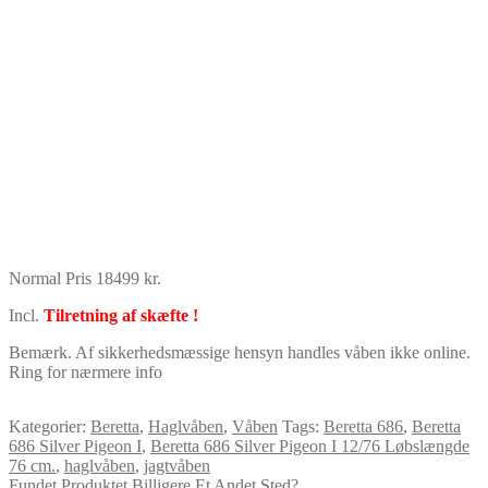
Normal Pris 18499 kr.
Incl.
Tilretning af skæfte !
Bemærk. Af sikkerhedsmæssige hensyn handles våben ikke online.
Ring for nærmere info
Kategorier:
Beretta
,
Haglvåben
,
Våben
Tags:
Beretta 686
,
Beretta
686 Silver Pigeon I
,
Beretta 686 Silver Pigeon I 12/76 Løbslængde
76 cm.
,
haglvåben
,
jagtvåben
Fundet Produktet Billigere Et Andet Sted?