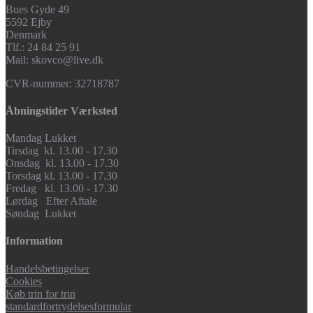
Bues Gyde 49
5592 Ejby
Denmark
Tlf.: 24 84 25 91
Mail: skovco@live.dk
CVR-nummer: 32718787
Åbningstider Værksted
Mandag Lukket
Tirsdag kl. 13.00 - 17.30
Onsdag kl. 13.00 - 17.30
Torsdag kl. 13.00 - 17.30
Fredag kl. 13.00 - 17.30
Lørdag Efter Aftale
Søndag Lukket
Information
Handelsbetingelser
Cookies
Køb trin for trin
standardfortrydelsesformular