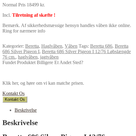
Normal Pris 18499 kr.
Incl.
Tilretning af skæfte !
Bemærk. Af sikkerhedsmæssige hensyn handles våben ikke online.
Ring for nærmere info
Kategorier:
Beretta
,
Haglvåben
,
Våben
Tags:
Beretta 686
,
Beretta
686 Silver Pigeon I
,
Beretta 686 Silver Pigeon I 12/76 Løbslængde
76 cm.
,
haglvåben
,
jagtvåben
Fundet Produktet Billigere Et Andet Sted?
Klik her, og høre om vi kan matche prisen.
Kontakt Os
Kontakt Os
Beskrivelse
Beskrivelse