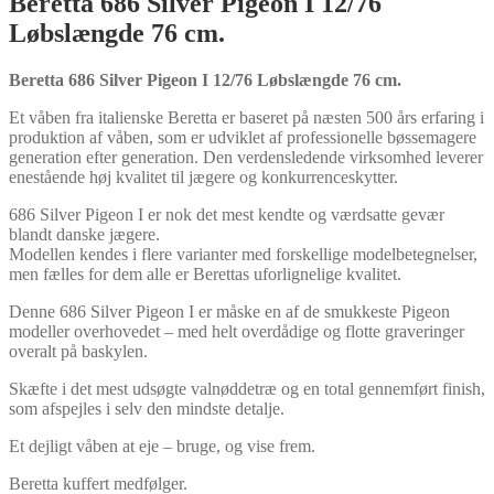
Beretta 686 Silver Pigeon I 12/76
Løbslængde 76 cm.
Beretta 686 Silver Pigeon I 12/76 Løbslængde 76 cm.
Et våben fra italienske Beretta er baseret på næsten 500 års erfaring i
produktion af våben, som er udviklet af professionelle bøssemagere
generation efter generation. Den verdensledende virksomhed leverer
enestående høj kvalitet til jægere og konkurrenceskytter.
686 Silver Pigeon I er nok det mest kendte og værdsatte gevær
blandt danske jægere.
Modellen kendes i flere varianter med forskellige modelbetegnelser,
men fælles for dem alle er Berettas uforlignelige kvalitet.
Denne 686 Silver Pigeon I er måske en af de smukkeste Pigeon
modeller overhovedet – med helt overdådige og flotte graveringer
overalt på baskylen.
Skæfte i det mest udsøgte valnøddetræ og en total gennemført finish,
som afspejles i selv den mindste detalje.
Et dejligt våben at eje – bruge, og vise frem.
Beretta kuffert medfølger.