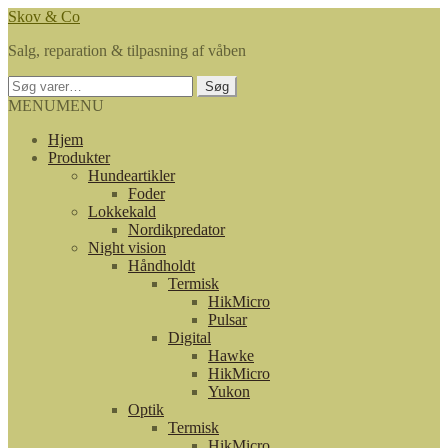
Spring
Spring
Skov & Co
til
til
Salg, reparation & tilpasning af våben
navigation
indhold
Søg
Søg
efter:
MENU
MENU
Hjem
Produkter
Hundeartikler
Foder
Lokkekald
Nordikpredator
Night vision
Håndholdt
Termisk
HikMicro
Pulsar
Digital
Hawke
HikMicro
Yukon
Optik
Termisk
HikMicro