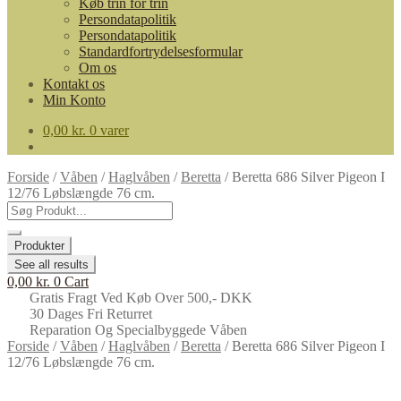
Køb trin for trin
Persondatapolitik
Persondatapolitik
Standardfortrydelsesformular
Om os
Kontakt os
Min Konto
0,00
kr.
0 varer
Forside
/
Våben
/
Haglvåben
/
Beretta
/
Beretta 686 Silver Pigeon I
12/76 Løbslængde 76 cm.
Search
...
Produkter
See all results
0,00
kr.
0
Cart
Gratis Fragt Ved Køb Over 500,- DKK
30 Dages Fri Returret
Reparation Og Specialbyggede Våben
Forside
/
Våben
/
Haglvåben
/
Beretta
/
Beretta 686 Silver Pigeon I
12/76 Løbslængde 76 cm.