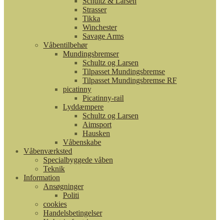
Schultz & Larsen
Strasser
Tikka
Winchester
Savage Arms
Våbentilbehør
Mundingsbremser
Schultz og Larsen
Tilpasset Mundingsbremse
Tilpasset Mundingsbremse RF
picatinny
Picatinny-rail
Lyddæmpere
Schultz og Larsen
Aimsport
Hausken
Våbenskabe
Våbenværksted
Specialbyggede våben
Teknik
Information
Ansøgninger
Politi
cookies
Handelsbetingelser