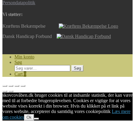
Persondatapolitik
Vi støtter:
Kræftens Bekæmpelse
Dansk Handicap Forbund
Min konto
Søg
Søg
Søg
efter:
Cart
0
skovcovåben.dk bruger cookies til at indsamle statistik, der kan være
med til at forbedre brugeroplevelsen. Cookies er vigtige for at vores
website vises korrekt i din browser. Hvis du klikker på et link på
vores website, accepterer du samtidig vores cookiepolitik
Læs mere
om cookies
Ok