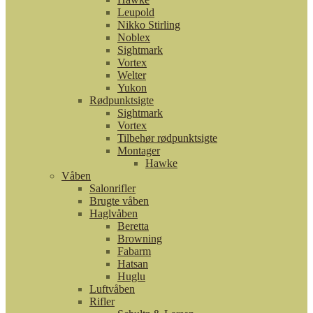
Leupold
Nikko Stirling
Noblex
Sightmark
Vortex
Welter
Yukon
Rødpunktsigte
Sightmark
Vortex
Tilbehør rødpunktsigte
Montager
Hawke
Våben
Salonrifler
Brugte våben
Haglvåben
Beretta
Browning
Fabarm
Hatsan
Huglu
Luftvåben
Rifler