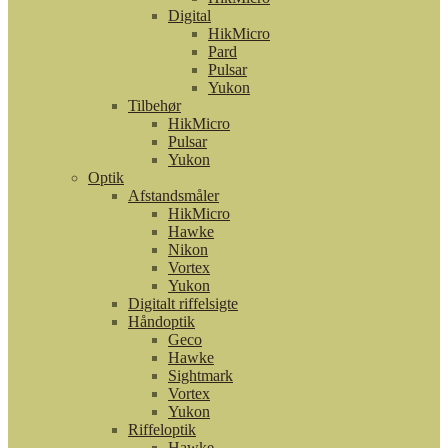
Digital
HikMicro
Pard
Pulsar
Yukon
Tilbehør
HikMicro
Pulsar
Yukon
Optik
Afstandsmåler
HikMicro
Hawke
Nikon
Vortex
Yukon
Digitalt riffelsigte
Håndoptik
Geco
Hawke
Sightmark
Vortex
Yukon
Riffeloptik
Hawke