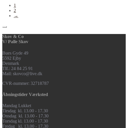
1
2
→
Skov & Co
V/ Palle Skov
Bues Gyde 49
5592 Ejby
Denmark
Tlf.: 24 84 25 91
Mail: skovco@live.dk
CVR-nummer: 32718787
Åbningstider Værksted
Mandag Lukket
Tirsdag kl. 13.00 - 17.30
Onsdag kl. 13.00 - 17.30
Torsdag kl. 13.00 - 17.30
Fredag kl. 13.00 - 17.30