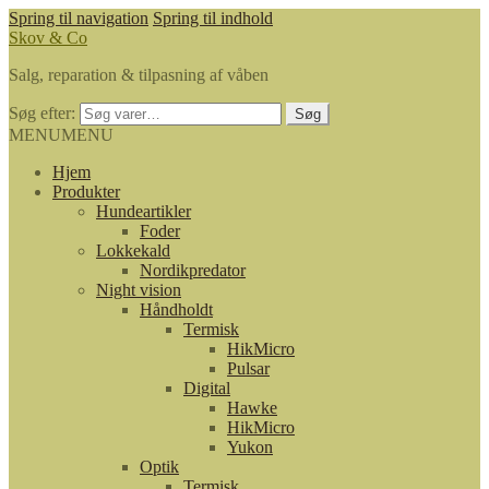
Spring til navigation
Spring til indhold
Skov & Co
Salg, reparation & tilpasning af våben
Søg efter:
Søg
MENU
MENU
Hjem
Produkter
Hundeartikler
Foder
Lokkekald
Nordikpredator
Night vision
Håndholdt
Termisk
HikMicro
Pulsar
Digital
Hawke
HikMicro
Yukon
Optik
Termisk