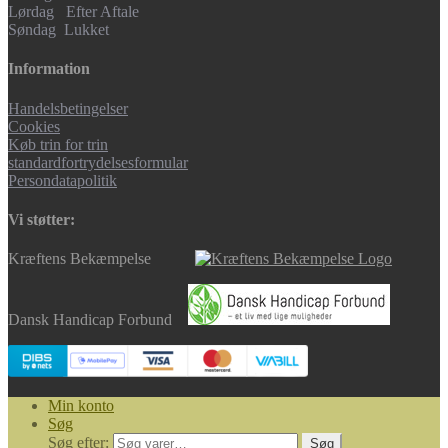
Lørdag Efter Aftale
Søndag Lukket
Information
Handelsbetingelser
Cookies
Køb trin for trin
standardfortrydelsesformular
Persondatapolitik
Vi støtter:
Kræftens Bekæmpelse
Dansk Handicap Forbund
Min konto
Søg
Søg efter:
Søg