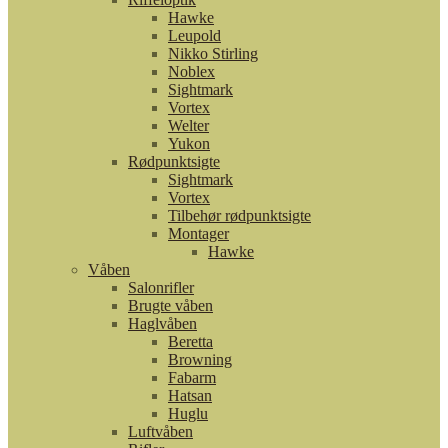
Hawke
Leupold
Nikko Stirling
Noblex
Sightmark
Vortex
Welter
Yukon
Rødpunktsigte
Sightmark
Vortex
Tilbehør rødpunktsigte
Montager
Hawke
Våben
Salonrifler
Brugte våben
Haglvåben
Beretta
Browning
Fabarm
Hatsan
Huglu
Luftvåben