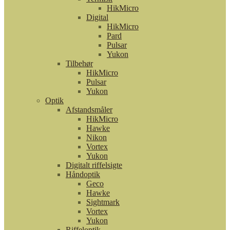
HikMicro
Digital
HikMicro
Pard
Pulsar
Yukon
Tilbehør
HikMicro
Pulsar
Yukon
Optik
Afstandsmåler
HikMicro
Hawke
Nikon
Vortex
Yukon
Digitalt riffelsigte
Håndoptik
Geco
Hawke
Sightmark
Vortex
Yukon
Riffeloptik