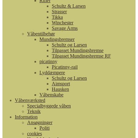
Rifler
Schultz & Larsen
Strasser
Tikka
Winchester
Savage Arms
Våbentilbehør
Mundingsbremser
Schultz og Larsen
Tilpasset Mundingsbremse
Tilpasset Mundingsbremse RF
picatinny
Picatinny-rail
Lyddæmpere
Schultz og Larsen
Aimsport
Hausken
Våbenskabe
Våbenværksted
Specialbyggede våben
Teknik
Information
Ansøgninger
Politi
cookies