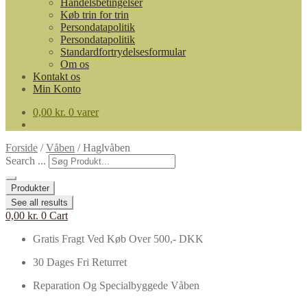
Handelsbetingelser
Køb trin for trin
Persondatapolitik
Persondatapolitik
Standardfortrydelsesformular
Om os
Kontakt os
Min Konto
0,00
kr.
0 varer
Forside
/
Våben
/
Haglvåben
Search ...
Produkter
See all results
0,00
kr.
0
Cart
Gratis Fragt Ved Køb Over 500,- DKK
30 Dages Fri Returret
Reparation Og Specialbyggede Våben