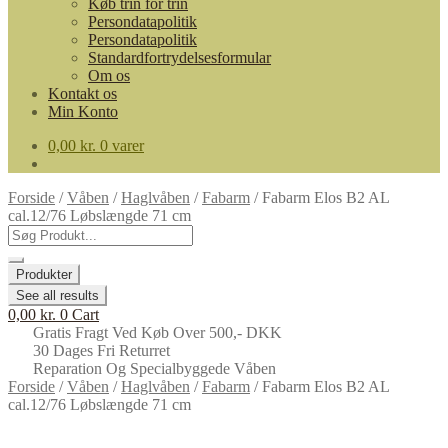
Køb trin for trin
Persondatapolitik
Persondatapolitik
Standardfortrydelsesformular
Om os
Kontakt os
Min Konto
0,00
kr.
0 varer
Forside
/
Våben
/
Haglvåben
/
Fabarm
/
Fabarm Elos B2 AL
cal.12/76 Løbslængde 71 cm
Search
...
Produkter
See all results
0,00
kr.
0
Cart
Gratis Fragt Ved Køb Over 500,- DKK
30 Dages Fri Returret
Reparation Og Specialbyggede Våben
Forside
/
Våben
/
Haglvåben
/
Fabarm
/
Fabarm Elos B2 AL
cal.12/76 Løbslængde 71 cm