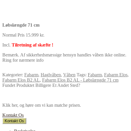
Løbslængde 71 cm
Normal Pris 15.999 kr.
Incl.
Tilretning af skæfte !
Bemærk. Af sikkerhedsmæssige hensyn handles våben ikke online.
Ring for nærmere info
Kategorier:
Fabarm
,
Haglvåben
,
Våben
Tags:
Fabarm
,
Fabarm Elos
,
Fabarm Elos B2 AL
,
Fabarm Elos B2 AL - Løbslængde 71 cm
Fundet Produktet Billigere Et Andet Sted?
Klik her, og høre om vi kan matche prisen.
Kontakt Os
Kontakt Os