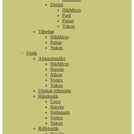
Digital
HikMicro
Pard
Pulsar
Yukon
Tilbehør
HikMicro
Pulsar
Yukon
Optik
Afstandsmåler
HikMicro
Hawke
Nikon
Vortex
Yukon
Digitalt riffelsigte
Håndoptik
Geco
Hawke
Sightmark
Vortex
Yukon
Riffeloptik
Hawke