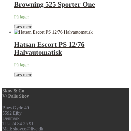
Browning 525 Sporter One
På lager
Læs mere
Hatsan Escort PS 12/76
Halvautomatisk
På lager
Læs mere
Skov & Co
V/ Palle Skov
Bues Gyde 49
5592 Ejby
Denmark
Tlf.: 24 84 25 91
Mail: skovco@live.dk