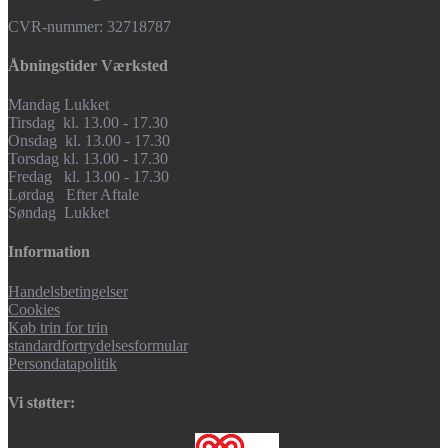
CVR-nummer: 32718787
Åbningstider Værksted
Mandag Lukket
Tirsdag kl. 13.00 - 17.30
Onsdag kl. 13.00 - 17.30
Torsdag kl. 13.00 - 17.30
Fredag kl. 13.00 - 17.30
Lørdag Efter Aftale
Søndag Lukket
Information
Handelsbetingelser
Cookies
Køb trin for trin
standardfortrydelsesformular
Persondatapolitik
Vi støtter: