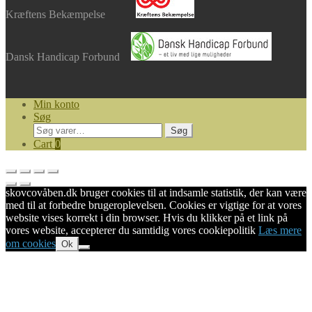
Kræftens Bekæmpelse
Dansk Handicap Forbund
Min konto
Søg
Søg
Søg
efter:
Cart
0
skovcovåben.dk bruger cookies til at indsamle statistik, der kan være
med til at forbedre brugeroplevelsen. Cookies er vigtige for at vores
website vises korrekt i din browser. Hvis du klikker på et link på
vores website, accepterer du samtidig vores cookiepolitik
Læs mere
om cookies
Ok