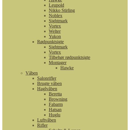
Leupold
Nikko Stirling
Noblex
Sightmark
Vortex
Welter
Yukon
Rødpunktsigte
Sightmark
Vortex
Tilbehør rødpunktsigte
Montager
Hawke
Våben
Salonrifler
Brugte våben
Haglvåben
Beretta
Browning
Fabarm
Hatsan
Huglu
Luftvåben
Rifler