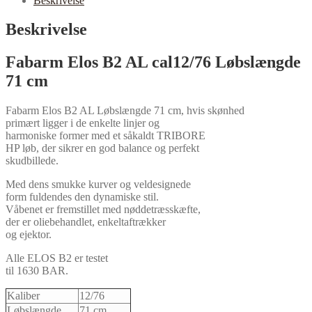
Beskrivelse
Beskrivelse
Fabarm Elos B2 AL cal12/76 Løbslængde
71 cm
Fabarm Elos B2 AL Løbslængde 71 cm, hvis skønhed
primært ligger i de enkelte linjer og
harmoniske former med et såkaldt TRIBORE
HP løb, der sikrer en god balance og perfekt
skudbillede.
Med dens smukke kurver og veldesignede
form fuldendes den dynamiske stil.
Våbenet er fremstillet med nøddetræsskæfte,
der er oliebehandlet, enkeltaftrækker
og ejektor.
Alle ELOS B2 er testet
til 1630 BAR.
Kaliber
12/76
Løbslængde
71 cm