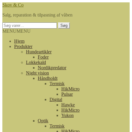
Spring
Spring
Skov & Co
til
til
Salg, reparation & tilpasning af våben
navigation
indhold
Søg
Søg
efter:
MENU
MENU
Hjem
Produkter
Hundeartikler
Foder
Lokkekald
Nordikpredator
Night vision
Håndholdt
Termisk
HikMicro
Pulsar
Digital
Hawke
HikMicro
Yukon
Optik
Termisk
HikMicro