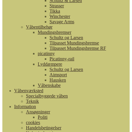
Schultz & Larsen
Strasser
Tikka
Winchester
Savage Arms
Våbentilbehør
Mundingsbremser
Schultz og Larsen
Tilpasset Mundingsbremse
Tilpasset Mundingsbremse RF
picatinny
Picatinny-rail
Lyddæmpere
Schultz og Larsen
Aimsport
Hausken
Våbenskabe
Våbenværksted
Specialbyggede våben
Teknik
Information
Ansøgninger
Politi
cookies
Handelsbetingelser