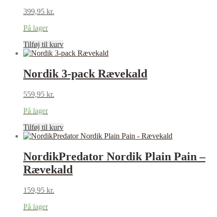
399,95
kr.
På lager
Tilføj til kurv
Nordik 3-pack Rævekald
559,95
kr.
På lager
Tilføj til kurv
NordikPredator Nordik Plain Pain –
Rævekald
159,95
kr.
På lager