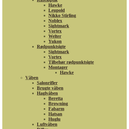
Hawke
Leupold
Nikko Stirling
Noblex
Sightmark
Vortex
Welter
Yukon
Rødpunktsigte
Sightmark
Vortex
Tilbehør rødpunktsigte
Montager
Hawke
Våben
Salonrifler
Brugte våben
Haglvåben
Beretta
Browning
Fabarm
Hatsan
Huglu
Luftvåben