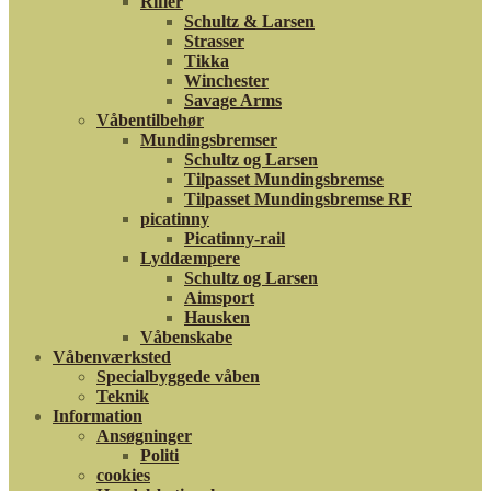
Rifler
Schultz & Larsen
Strasser
Tikka
Winchester
Savage Arms
Våbentilbehør
Mundingsbremser
Schultz og Larsen
Tilpasset Mundingsbremse
Tilpasset Mundingsbremse RF
picatinny
Picatinny-rail
Lyddæmpere
Schultz og Larsen
Aimsport
Hausken
Våbenskabe
Våbenværksted
Specialbyggede våben
Teknik
Information
Ansøgninger
Politi
cookies