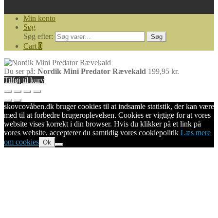
Min konto
Søg
Søg efter:
Søg
Cart
0
Du ser på:
Nordik Mini Predator Rævekald
199,95
kr.
Tilføj til kurv
skovcovåben.dk bruger cookies til at indsamle statistik, der kan være
med til at forbedre brugeroplevelsen. Cookies er vigtige for at vores
website vises korrekt i din browser. Hvis du klikker på et link på
vores website, accepterer du samtidig vores cookiepolitik
Læs mere
om cookies
Ok