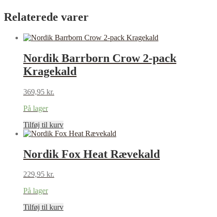
Relaterede varer
Nordik Barrborn Crow 2-pack
Kragekald
369,95
kr.
På lager
Tilføj til kurv
Nordik Fox Heat Rævekald
229,95
kr.
På lager
Tilføj til kurv