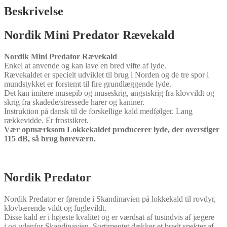
Beskrivelse
Nordik Mini Predator Rævekald
Nordik Mini Predator Rævekald
Enkel at anvende og kan lave en bred vifte af lyde.
Rævekaldet er specielt udviklet til brug i Norden og de tre spor i
mundstykket er forstemt til fire grundlæggende lyde.
Det kan imitere musepib og museskrig, angstskrig fra klovvildt og
skrig fra skadede/stressede harer og kaniner.
Instruktion på dansk til de forskellige kald medfølger. Lang
rækkevidde. Er frostsikret.
Vær opmærksom Lokkekaldet producerer lyde, der overstiger
115 dB, så brug høreværn.
Nordik Predator
Nordik Predator er førende i Skandinavien på lokkekald til rovdyr,
klovbærende vildt og fuglevildt.
Disse kald er i højeste kvalitet og er værdsat af tusindvis af jægere
i og udenfor Skandinavien. Sortimentet dækker et bredt spekter af