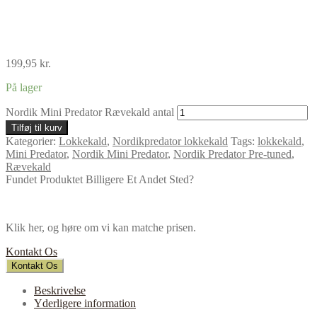
199,95
kr.
På lager
Nordik Mini Predator Rævekald antal
Tilføj til kurv
Kategorier:
Lokkekald
,
Nordikpredator lokkekald
Tags:
lokkekald
,
Mini Predator
,
Nordik Mini Predator
,
Nordik Predator Pre-tuned
,
Rævekald
Fundet Produktet Billigere Et Andet Sted?
Klik her, og høre om vi kan matche prisen.
Kontakt Os
Kontakt Os
Beskrivelse
Yderligere information