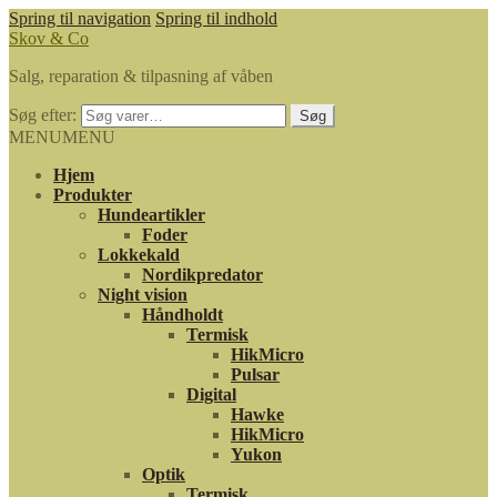
Spring til navigation
Spring til indhold
Skov & Co
Salg, reparation & tilpasning af våben
Søg efter:
Søg
MENU
MENU
Hjem
Produkter
Hundeartikler
Foder
Lokkekald
Nordikpredator
Night vision
Håndholdt
Termisk
HikMicro
Pulsar
Digital
Hawke
HikMicro
Yukon
Optik
Termisk