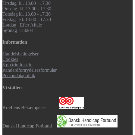
Tirsdag kl. 13.00 - 17.30
Onsdag kl. 13.00 - 17.30
Torsdag kl. 13.00 - 17.30
Fredag kl. 13.00 - 17.30
Lørdag Efter Aftale
Søndag Lukket
Information
Handelsbetingelser
Cookies
Køb trin for trin
standardfortrydelsesformular
Persondatapolitik
Vi støtter:
Kræftens Bekæmpelse
Dansk Handicap Forbund