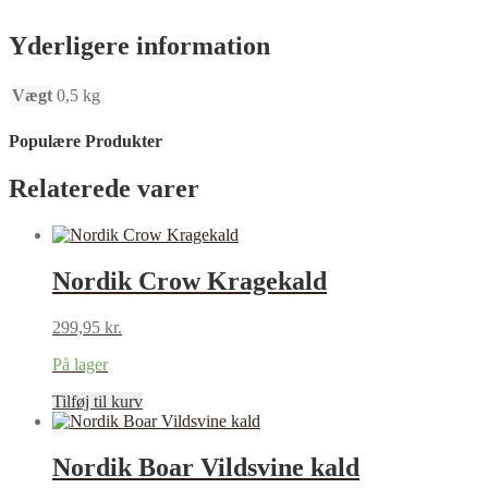
Yderligere information
Vægt
0,5 kg
Populære Produkter
Relaterede varer
Nordik Crow Kragekald
299,95
kr.
På lager
Tilføj til kurv
Nordik Boar Vildsvine kald