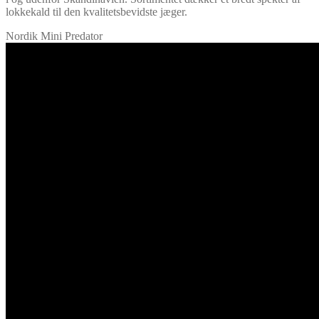
lokkekald til den kvalitetsbevidste jæger.
Nordik Mini Predator