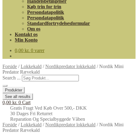
Handelsbetingelser
Køb trin for trin
Persondatapolitik
Persondatapolitik
Standardfortrydelsesformular
Om os
Kontakt os
Min Konto
0,00
kr.
0 varer
Forside
/
Lokkekald
/
Nordikpredator lokkekald
/
Nordik Mini
Predator Rævekald
Search ...
Produkter
See all results
0,00
kr.
0
Cart
Gratis Fragt Ved Køb Over 500,- DKK
30 Dages Fri Returret
Reparation Og Specialbyggede Våben
Forside
/
Lokkekald
/
Nordikpredator lokkekald
/
Nordik Mini
Predator Rævekald