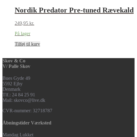
Nordik Predator Pre-tuned Rævekald
249,95
kr.
På lager
Tilføj til kurv
Skov & Co
V/ Palle Skov
Bues Gyde 49
5592 Ejby
Denmark
Tlf.: 24 84 25 91
Mail: skovco@live.dk
CVR-nummer: 32718787
Åbningstider Værksted
Mandag Lukket