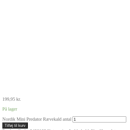
199,95
kr.
På lager
Nordik Mini Predator Rævekald antal
Tilføj til kurv