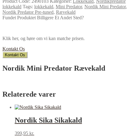
Product Code:
2490103
Kategorier:
Lokkekald
,
Nordikpredator
lokkekald
Tags:
lokkekald
,
Mini Predator
,
Nordik Mini Predator
,
Nordik Predator Pre-tuned
,
Rævekald
Fundet Produktet Billigere Et Andet Sted?
Klik her, og høre om vi kan matche prisen.
Kontakt Os
Kontakt Os
Nordik Mini Predator Rævekald
Relaterede varer
Nordik Sika Sikakald
399,95
kr.