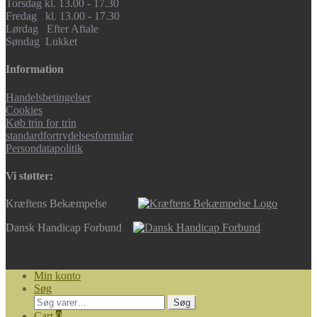
Torsdag kl. 13.00 - 17.30
Fredag kl. 13.00 - 17.30
Lørdag Efter Aftale
Søndag Lukket
Information
Handelsbetingelser
Cookies
Køb trin for trin
standardfortrydelsesformular
Persondatapolitik
Vi støtter:
Kræftens Bekæmpelse
Dansk Handicap Forbund
Min konto
Søg
Søg
Søg
efter:
Cart
0