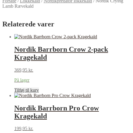
Forside
/
Lokkekald
/
Nordikpredator lokkekald
/
Nordik Crying
Lamb Rævekald
Relaterede varer
Nordik Barrborn Crow 2-pack
Kragekald
369,95
kr.
På lager
Tilføj til kurv
Nordik Barrborn Pro Crow
Kragekald
199,95
kr.