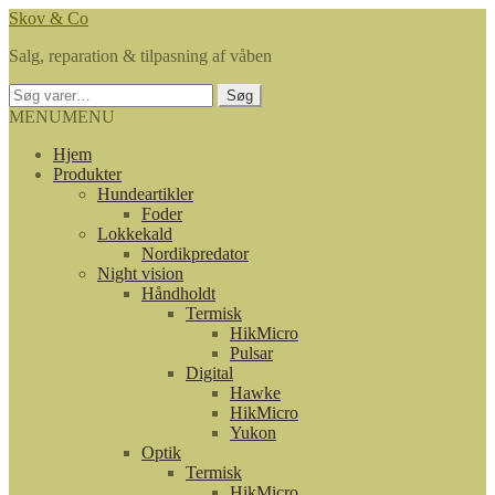
Spring
Spring
Skov & Co
til
til
Salg, reparation & tilpasning af våben
navigation
indhold
Søg
Søg
efter:
MENU
MENU
Hjem
Produkter
Hundeartikler
Foder
Lokkekald
Nordikpredator
Night vision
Håndholdt
Termisk
HikMicro
Pulsar
Digital
Hawke
HikMicro
Yukon
Optik
Termisk
HikMicro