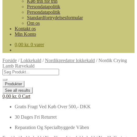
Køb trin for trin
Persondatapolitik
Persondatapolitik
Standardfortrydelsesformular
Om os
Kontakt os
Min Konto
0,00
kr.
0 varer
Forside
/
Lokkekald
/
Nordikpredator lokkekald
/
Nordik Crying
Lamb Rævekald
Search
...
Produkter
See all results
0,00
kr.
0
Cart
Gratis Fragt Ved Køb Over 500,- DKK
30 Dages Fri Returret
Reparation Og Specialbyggede Våben