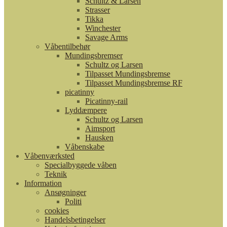
Schultz & Larsen
Strasser
Tikka
Winchester
Savage Arms
Våbentilbehør
Mundingsbremser
Schultz og Larsen
Tilpasset Mundingsbremse
Tilpasset Mundingsbremse RF
picatinny
Picatinny-rail
Lyddæmpere
Schultz og Larsen
Aimsport
Hausken
Våbenskabe
Våbenværksted
Specialbyggede våben
Teknik
Information
Ansøgninger
Politi
cookies
Handelsbetingelser