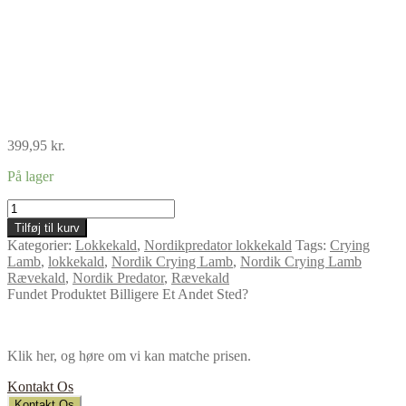
399,95
kr.
På lager
Nordik
Crying
Tilføj til kurv
Lamb
Kategorier:
Lokkekald
,
Nordikpredator lokkekald
Tags:
Crying
Rævekald
Lamb
,
lokkekald
,
Nordik Crying Lamb
,
Nordik Crying Lamb
antal
Rævekald
,
Nordik Predator
,
Rævekald
Fundet Produktet Billigere Et Andet Sted?
Klik her, og høre om vi kan matche prisen.
Kontakt Os
Kontakt Os