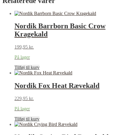
Relaterede varer
Nordik Barrborn Basic Crow
Kragekald
199,95
kr.
På lager
Tilføj til kurv
Nordik Fox Heat Rævekald
229,95
kr.
På lager
Tilføj til kurv