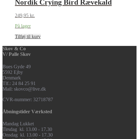
Nordik Crying Bird Rævekald
249,95
kr.
På lager
Tilføj til kurv
Skov & Co
V/ Palle Skov
Bues Gyde 49
5592 Ejby
Denmark
Tlf.: 24 84 25 91
Mail: skovco@live.dk
CVR-nummer: 32718787
Åbningstider Værksted
Mandag Lukket
Tirsdag kl. 13.00 - 17.30
Onsdag kl. 13.00 - 17.30