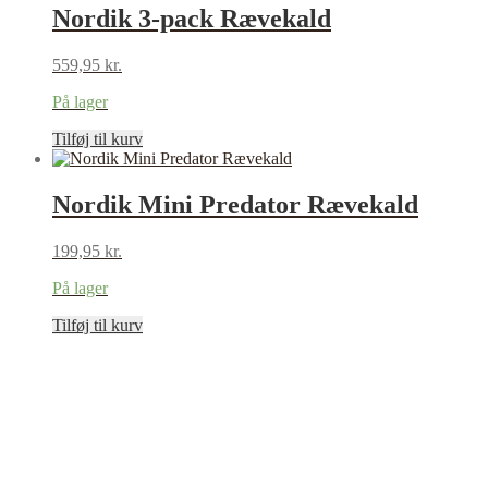
Nordik 3-pack Rævekald
559,95
kr.
På lager
Tilføj til kurv
Nordik Mini Predator Rævekald
199,95
kr.
På lager
Tilføj til kurv