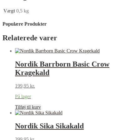
Vægt
0,5 kg
Populære Produkter
Relaterede varer
Nordik Barrborn Basic Crow
Kragekald
199,95
kr.
På lager
Tilføj til kurv
Nordik Sika Sikakald
399,95
kr.