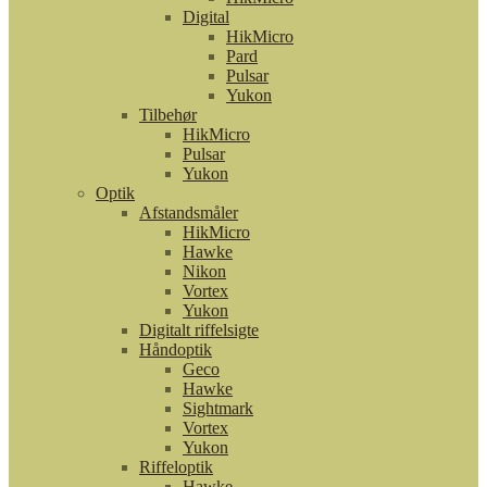
Digital
HikMicro
Pard
Pulsar
Yukon
Tilbehør
HikMicro
Pulsar
Yukon
Optik
Afstandsmåler
HikMicro
Hawke
Nikon
Vortex
Yukon
Digitalt riffelsigte
Håndoptik
Geco
Hawke
Sightmark
Vortex
Yukon
Riffeloptik
Hawke