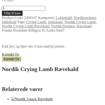
Nordik
Crying
Tilføj til kurv
Lamb
Product Code:
2490107
Kategorier:
Lokkekald
,
Nordikpredator
Rævekald
lokkekald
Tags:
Crying Lamb
,
lokkekald
,
Nordik Crying Lamb
,
antal
Nordik Crying Lamb Rævekald
,
Nordik Predator
,
Rævekald
Fundet Produktet Billigere Et Andet Sted?
Klik her, og høre om vi kan matche prisen.
Kontakt Os
Kontakt Os
Nordik Crying Lamb Rævekald
Relaterede varer