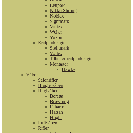
Leupold
Nikko Stirling
Noblex
Sightmark
Vortex
Welter
Yukon
Rødpunktsigte
Sightmark
Vortex
Tilbehør rødpunktsigte
Montager
Hawke
Våben
Salonrifler
Brugte våben
Haglvåben
Beretta
Browning
Fabarm
Hatsan
Huglu
Luftvåben
Rifler