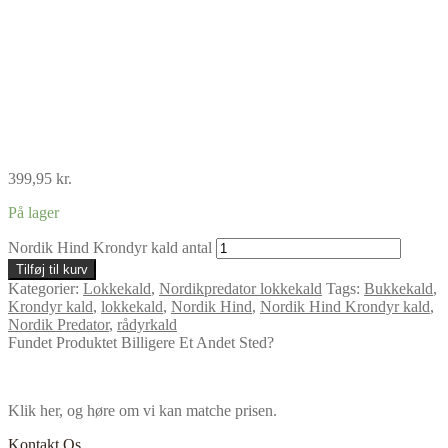
399,95
kr.
På lager
Nordik Hind Krondyr kald antal
Tilføj til kurv
Kategorier:
Lokkekald
,
Nordikpredator lokkekald
Tags:
Bukkekald
,
Krondyr kald
,
lokkekald
,
Nordik Hind
,
Nordik Hind Krondyr kald
,
Nordik Predator
,
rådyrkald
Fundet Produktet Billigere Et Andet Sted?
Klik her, og høre om vi kan matche prisen.
Kontakt Os