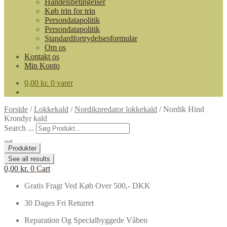
Handelsbetingelser
Køb trin for trin
Persondatapolitik
Persondatapolitik
Standardfortrydelsesformular
Om os
Kontakt os
Min Konto
0,00
kr.
0 varer
Forside
/
Lokkekald
/
Nordikpredator lokkekald
/
Nordik Hind
Krondyr kald
Search ...
Produkter
See all results
0,00
kr.
0
Cart
Gratis Fragt Ved Køb Over 500,- DKK
30 Dages Fri Returret
Reparation Og Specialbyggede Våben