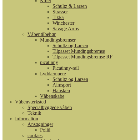
Rifler
Schultz & Larsen
Strasser
Tikka
Winchester
Savage Arms
Våbentilbehør
Mundingsbremser
Schultz og Larsen
Tilpasset Mundingsbremse
Tilpasset Mundingsbremse RF
picatinny
Picatinny-rail
Lyddæmpere
Schultz og Larsen
Aimsport
Hausken
Våbenskabe
Våbenværksted
Specialbyggede våben
Teknik
Information
Ansøgninger
Politi
cookies