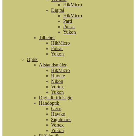
HikMicro
Digital
HikMicro
Pard
Pulsar
Yukon
Tilbehør
HikMicro
Pulsar
Yukon
Optik
Afstandsmåler
HikMicro
Hawke
Nikon
Vortex
Yukon
Digitalt riffelsigte
Håndoptik
Geco
Hawke
Sightmark
Vortex
Yukon
Riffeloptik