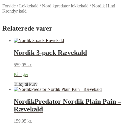
Forside
/
Lokkekald
/
Nordikpredator lokkekald
/
Nordik Hind
Krondyr kald
Relaterede varer
Nordik 3-pack Rævekald
559,95
kr.
På lager
Tilføj til kurv
NordikPredator Nordik Plain Pain –
Rævekald
159,95
kr.