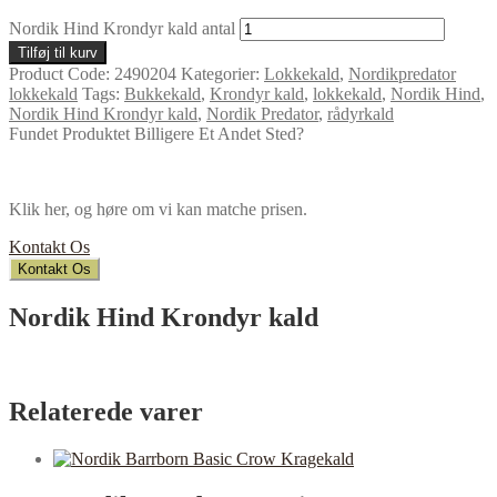
Nordik Hind Krondyr kald antal
Tilføj til kurv
Product Code:
2490204
Kategorier:
Lokkekald
,
Nordikpredator
lokkekald
Tags:
Bukkekald
,
Krondyr kald
,
lokkekald
,
Nordik Hind
,
Nordik Hind Krondyr kald
,
Nordik Predator
,
rådyrkald
Fundet Produktet Billigere Et Andet Sted?
Klik her, og høre om vi kan matche prisen.
Kontakt Os
Kontakt Os
Nordik Hind Krondyr kald
Relaterede varer