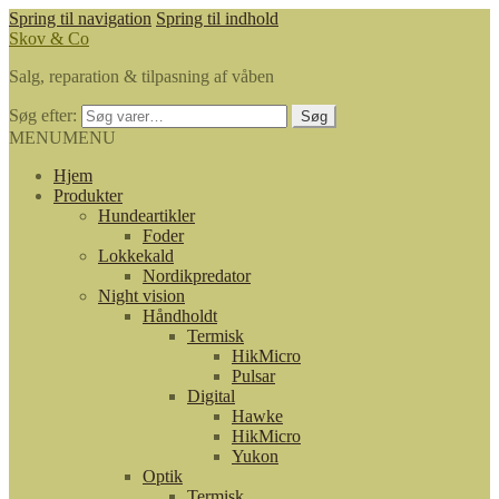
Spring til navigation
Spring til indhold
Skov & Co
Salg, reparation & tilpasning af våben
Søg efter:
Søg
MENU
MENU
Hjem
Produkter
Hundeartikler
Foder
Lokkekald
Nordikpredator
Night vision
Håndholdt
Termisk
HikMicro
Pulsar
Digital
Hawke
HikMicro
Yukon
Optik
Termisk