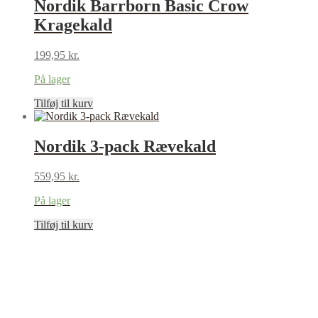
Nordik Barrborn Basic Crow
Kragekald
199,95
kr.
På lager
Tilføj til kurv
Nordik 3-pack Rævekald
559,95
kr.
På lager
Tilføj til kurv