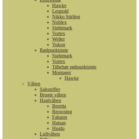
Hawke
Leupold
Nikko Stirling
Noblex
Sightmark
Vortex
Welter
Yukon
Rødpunktsigte
Sightmark
Vortex
Tilbehør rødpunktsigte
Montager
Hawke
Våben
Salonrifler
Brugte våben
Haglvåben
Beretta
Browning
Fabarm
Hatsan
Huglu
Luftvåben