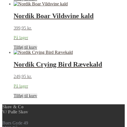
Nordik Boar Vildsvine kald
399,95
kr.
På lager
Tilføj til kurv
Nordik Crying Bird Rævekald
249,95
kr.
På lager
Tilføj til kurv
Skov & Co
V/ Palle Skov
Bues Gyde 49