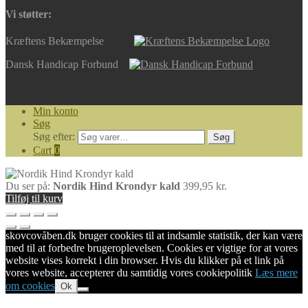
Vi støtter:
Kræftens Bekæmpelse
Dansk Handicap Forbund
Min konto
Søg
Søg efter:
Søg
Cart
0
Du ser på:
Nordik Hind Krondyr kald
399,95
kr.
Tilføj til kurv
skovcovåben.dk bruger cookies til at indsamle statistik, der kan være
med til at forbedre brugeroplevelsen. Cookies er vigtige for at vores
website vises korrekt i din browser. Hvis du klikker på et link på
vores website, accepterer du samtidig vores cookiepolitik
Læs mere
om cookies
Ok