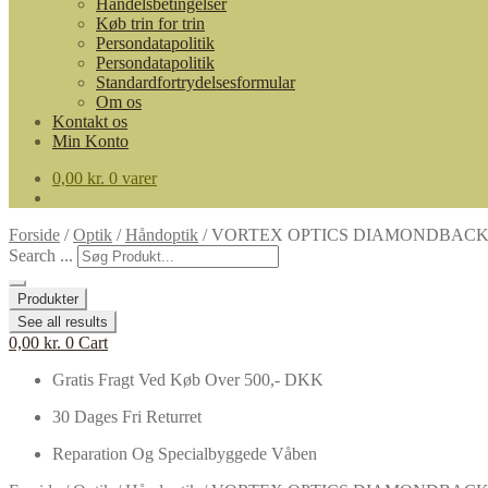
Handelsbetingelser
Køb trin for trin
Persondatapolitik
Persondatapolitik
Standardfortrydelsesformular
Om os
Kontakt os
Min Konto
0,00
kr.
0 varer
Forside
/
Optik
/
Håndoptik
/
VORTEX OPTICS DIAMONDBACK I
Search ...
Produkter
See all results
0,00
kr.
0
Cart
Gratis Fragt Ved Køb Over 500,- DKK
30 Dages Fri Returret
Reparation Og Specialbyggede Våben