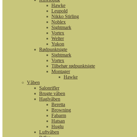
Hawke
Leupold
Nikko Stirling
Noblex
Sightmark
Vortex
Welter
Yukon
Rødpunktsigte
Sightmark
Vortex
Tilbehør rødpunktsigte
Montager
Hawke
Våben
Salonrifler
Brugte våben
Haglvåben
Beretta
Browning
Fabarm
Hatsan
Huglu
Luftvåben