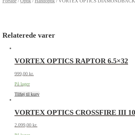
Forside
/
Optik
/
Håndoptik
/
VORTEX OPTICS DIAMONDBACK I
Relaterede varer
VORTEX OPTICS RAPTOR 6.5×32
999,00
kr.
På lager
Tilføj til kurv
VORTEX OPTICS CROSSFIRE III 10
2.099,00
kr.