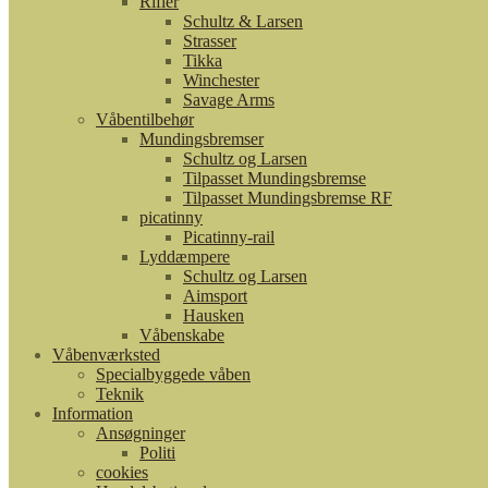
Rifler
Schultz & Larsen
Strasser
Tikka
Winchester
Savage Arms
Våbentilbehør
Mundingsbremser
Schultz og Larsen
Tilpasset Mundingsbremse
Tilpasset Mundingsbremse RF
picatinny
Picatinny-rail
Lyddæmpere
Schultz og Larsen
Aimsport
Hausken
Våbenskabe
Våbenværksted
Specialbyggede våben
Teknik
Information
Ansøgninger
Politi
cookies