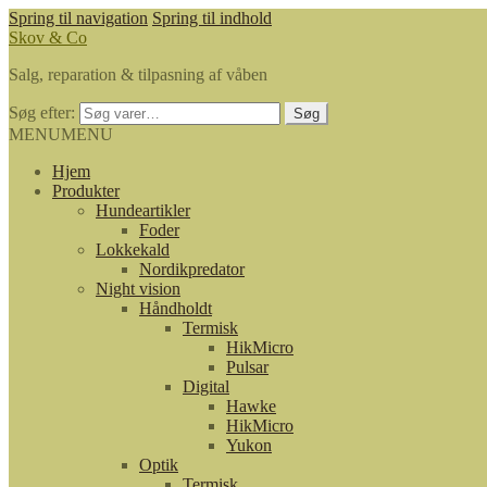
Spring til navigation
Spring til indhold
Skov & Co
Salg, reparation & tilpasning af våben
Søg efter:
Søg
MENU
MENU
Hjem
Produkter
Hundeartikler
Foder
Lokkekald
Nordikpredator
Night vision
Håndholdt
Termisk
HikMicro
Pulsar
Digital
Hawke
HikMicro
Yukon
Optik
Termisk