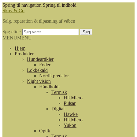
Spring til navigation
Spring til indhold
Skov & Co
Salg, reparation & tilpasning af våben
Søg efter:
Søg
MENU
MENU
Hjem
Produkter
Hundeartikler
Foder
Lokkekald
Nordikpredator
Night vision
Håndholdt
Termisk
HikMicro
Pulsar
Digital
Hawke
HikMicro
Yukon
Optik
Termisk