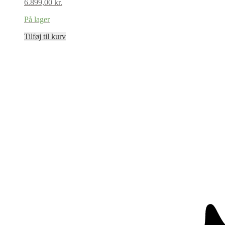
6.899,00
kr.
På lager
Tilføj til kurv