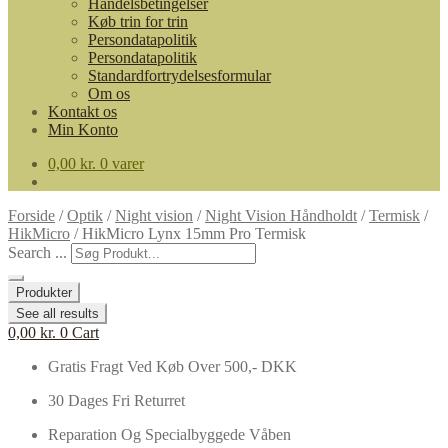
Handelsbetingelser
Køb trin for trin
Persondatapolitik
Persondatapolitik
Standardfortrydelsesformular
Om os
Kontakt os
Min Konto
0,00
kr.
0 varer
Forside
/
Optik
/
Night vision
/
Night Vision Håndholdt
/
Termisk
/
HikMicro
/
HikMicro Lynx 15mm Pro Termisk
Search ...
Produkter
See all results
0,00
kr.
0
Cart
Gratis Fragt Ved Køb Over 500,- DKK
30 Dages Fri Returret
Reparation Og Specialbyggede Våben