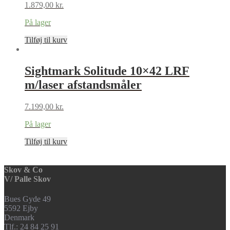
1.879,00
kr.
På lager
Tilføj til kurv
Sightmark Solitude 10×42 LRF
m/laser afstandsmåler
7.199,00
kr.
På lager
Tilføj til kurv
Skov & Co
V/ Palle Skov
Bues Gyde 49
5592 Ejby
Denmark
Tlf.: 24 84 25 91