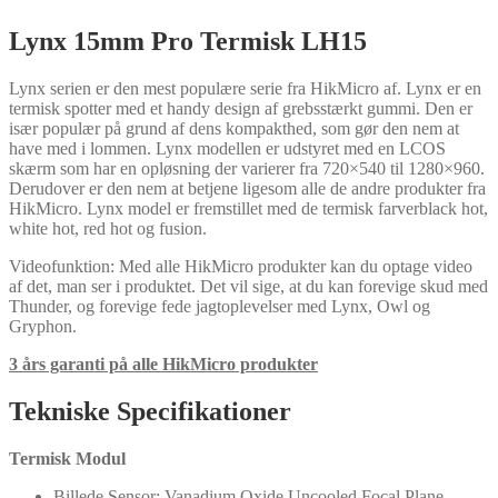
Lynx 15mm Pro Termisk LH15
Lynx serien er den mest populære serie fra HikMicro af. Lynx er en
termisk spotter med et handy design af grebsstærkt gummi. Den er
især populær på grund af dens kompakthed, som gør den nem at
have med i lommen. Lynx modellen er udstyret med en LCOS
skærm som har en opløsning der varierer fra 720×540 til 1280×960.
Derudover er den nem at betjene ligesom alle de andre produkter fra
HikMicro. Lynx model er fremstillet med de termisk farverblack hot,
white hot, red hot og fusion.
Videofunktion: Med alle HikMicro produkter kan du optage video
af det, man ser i produktet. Det vil sige, at du kan forevige skud med
Thunder, og forevige fede jagtoplevelser med Lynx, Owl og
Gryphon.
3 års garanti på alle HikMicro produkter
Tekniske Specifikationer
Termisk Modul
Billede Sensor: Vanadium Oxide Uncooled Focal Plane