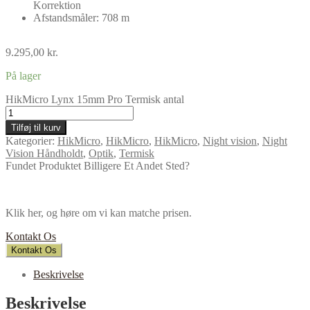
Korrektion
Afstandsmåler: 708 m
9.295,00
kr.
På lager
HikMicro Lynx 15mm Pro Termisk antal
Tilføj til kurv
Kategorier:
HikMicro
,
HikMicro
,
HikMicro
,
Night vision
,
Night
Vision Håndholdt
,
Optik
,
Termisk
Fundet Produktet Billigere Et Andet Sted?
Klik her, og høre om vi kan matche prisen.
Kontakt Os
Kontakt Os
Beskrivelse
Beskrivelse