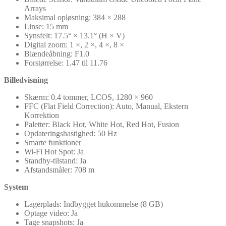
Arrays
Maksimal opløsning: 384 × 288
Linse: 15 mm
Synsfelt: 17.5° × 13.1° (H × V)
Digital zoom: 1 ×, 2 ×, 4 ×, 8 ×
Blændeåbning: F1.0
Forstørrelse: 1.47 til 11.76
Billedvisning
Skærm: 0.4 tommer, LCOS, 1280 × 960
FFC (Flat Field Correction): Auto, Manual, Ekstern
Korrektion
Paletter: Black Hot, White Hot, Red Hot, Fusion
Opdateringshastighed: 50 Hz
Smarte funktioner
Wi-Fi Hot Spot: Ja
Standby-tilstand: Ja
Afstandsmåler: 708 m
System
Lagerplads: Indbygget hukommelse (8 GB)
Optage video: Ja
Tage snapshots: Ja