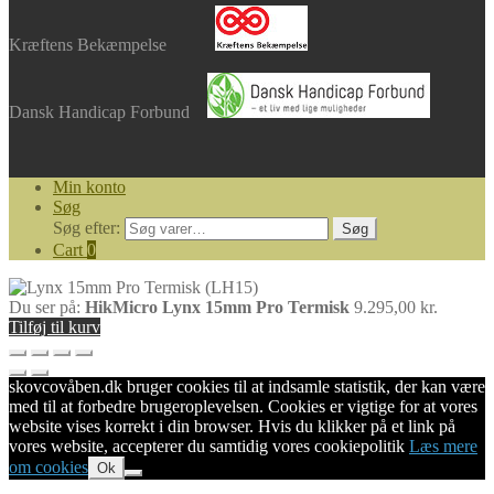
Kræftens Bekæmpelse
Dansk Handicap Forbund
Min konto
Søg
Søg efter:
Søg
Cart
0
Du ser på:
HikMicro Lynx 15mm Pro Termisk
9.295,00
kr.
Tilføj til kurv
skovcovåben.dk bruger cookies til at indsamle statistik, der kan være
med til at forbedre brugeroplevelsen. Cookies er vigtige for at vores
website vises korrekt i din browser. Hvis du klikker på et link på
vores website, accepterer du samtidig vores cookiepolitik
Læs mere
om cookies
Ok