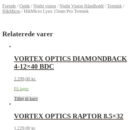
Forside
/
Optik
/
Night vision
/
Night Vision Håndholdt
/
Termisk
/
HikMicro
/
HikMicro Lynx 15mm Pro Termisk
Relaterede varer
VORTEX OPTICS DIAMONDBACK
4-12×40 BDC
2.299,00
kr.
På lager
Tilføj til kurv
VORTEX OPTICS RAPTOR 8.5×32
1.229,00
kr.