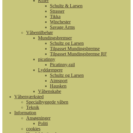
Rifler
Schultz & Larsen
Strasser
Tikka
Winchester
Savage Arms
Våbentilbehør
Mundingsbremser
Schultz og Larsen
Tilpasset Mundingsbremse
Tilpasset Mundingsbremse RF
picatinny
Picatinny-rail
Lyddæmpere
Schultz og Larsen
Aimsport
Hausken
Våbenskabe
Våbenværksted
Specialbyggede våben
Teknik
Information
Ansøgninger
Politi
cookies