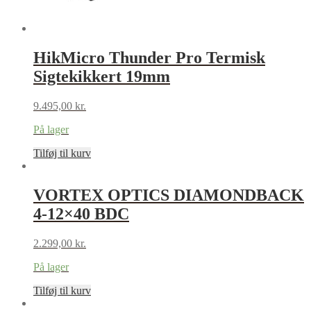
HikMicro Thunder Pro Termisk
Sigtekikkert 19mm
9.495,00
kr.
På lager
Tilføj til kurv
VORTEX OPTICS DIAMONDBACK
4-12×40 BDC
2.299,00
kr.
På lager
Tilføj til kurv