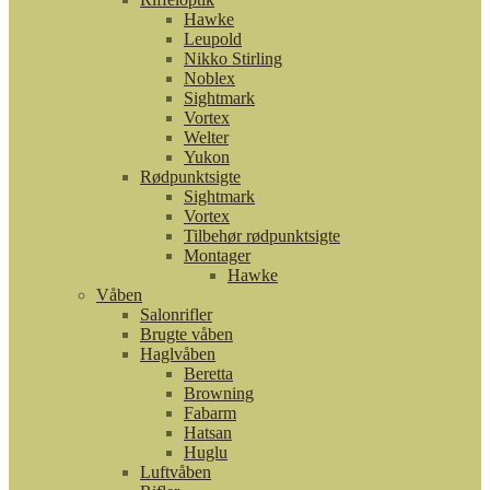
Hawke
Leupold
Nikko Stirling
Noblex
Sightmark
Vortex
Welter
Yukon
Rødpunktsigte
Sightmark
Vortex
Tilbehør rødpunktsigte
Montager
Hawke
Våben
Salonrifler
Brugte våben
Haglvåben
Beretta
Browning
Fabarm
Hatsan
Huglu
Luftvåben