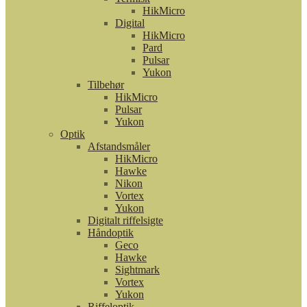
HikMicro
Digital
HikMicro
Pard
Pulsar
Yukon
Tilbehør
HikMicro
Pulsar
Yukon
Optik
Afstandsmåler
HikMicro
Hawke
Nikon
Vortex
Yukon
Digitalt riffelsigte
Håndoptik
Geco
Hawke
Sightmark
Vortex
Yukon
Riffeloptik