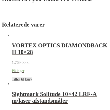
Relaterede varer
VORTEX OPTICS DIAMONDBACK
II 10×28
1.769,00
kr.
På lager
Tilføj til kurv
Sightmark Solitude 10×42 LRF-A
m/laser afstandsmåler