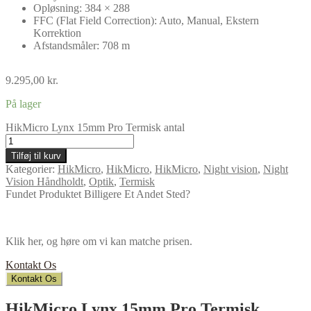
Opløsning: 384 × 288
FFC (Flat Field Correction): Auto, Manual, Ekstern
Korrektion
Afstandsmåler: 708 m
9.295,00
kr.
På lager
HikMicro Lynx 15mm Pro Termisk antal
Tilføj til kurv
Kategorier:
HikMicro
,
HikMicro
,
HikMicro
,
Night vision
,
Night
Vision Håndholdt
,
Optik
,
Termisk
Fundet Produktet Billigere Et Andet Sted?
Klik her, og høre om vi kan matche prisen.
Kontakt Os
Kontakt Os
HikMicro Lynx 15mm Pro Termisk