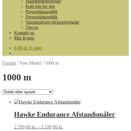
Handelsbetingelser
Køb trin for trin
Persondatapolitik
Persondatapolitik
Standardfortrydelsesformular
Om os
Kontakt os
Min Konto
0,00
kr.
0 varer
Forside
/
Vare Model
/
1000 m
1000 m
Hawke Endurance Afstandsmåler
2.799,00
kr.
–
3.199,00
kr.