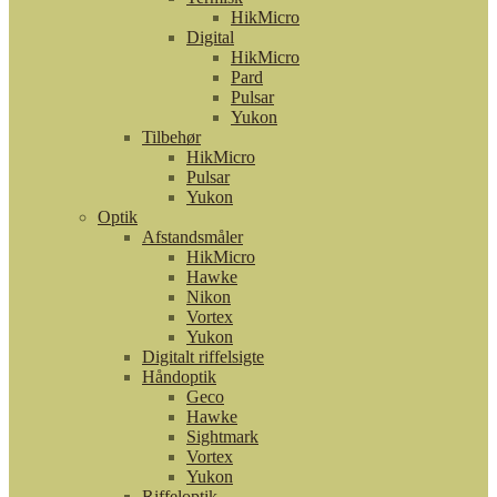
HikMicro
Digital
HikMicro
Pard
Pulsar
Yukon
Tilbehør
HikMicro
Pulsar
Yukon
Optik
Afstandsmåler
HikMicro
Hawke
Nikon
Vortex
Yukon
Digitalt riffelsigte
Håndoptik
Geco
Hawke
Sightmark
Vortex
Yukon
Riffeloptik