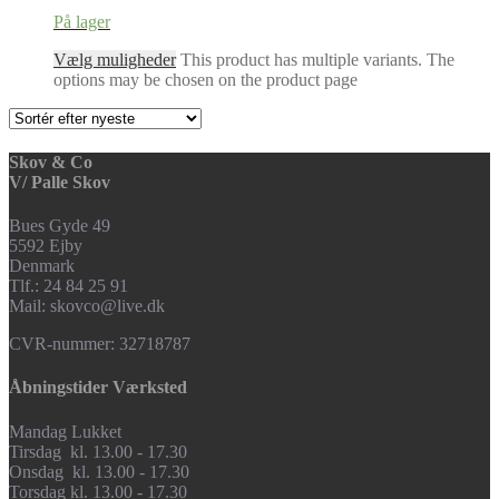
På lager
Vælg muligheder
This product has multiple variants. The
options may be chosen on the product page
Skov & Co
V/ Palle Skov
Bues Gyde 49
5592 Ejby
Denmark
Tlf.: 24 84 25 91
Mail: skovco@live.dk
CVR-nummer: 32718787
Åbningstider Værksted
Mandag Lukket
Tirsdag kl. 13.00 - 17.30
Onsdag kl. 13.00 - 17.30
Torsdag kl. 13.00 - 17.30