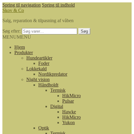
Spring til navigation
Spring til indhold
Skov & Co
Salg, reparation & tilpasning af våben
Søg efter:
Søg
MENU
MENU
Hjem
Produkter
Hundeartikler
Foder
Lokkekald
Nordikpredator
Night vision
Håndholdt
Termisk
HikMicro
Pulsar
Digital
Hawke
HikMicro
Yukon
Optik
Termisk