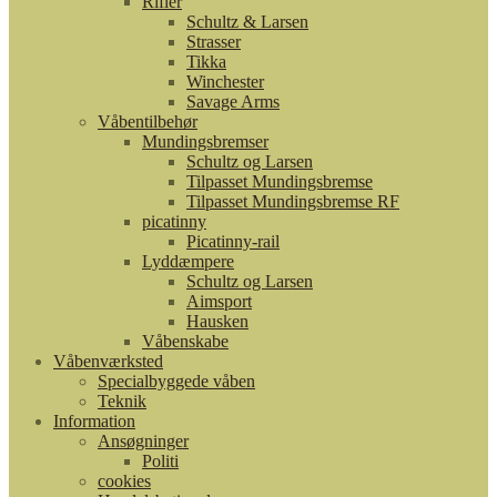
Rifler
Schultz & Larsen
Strasser
Tikka
Winchester
Savage Arms
Våbentilbehør
Mundingsbremser
Schultz og Larsen
Tilpasset Mundingsbremse
Tilpasset Mundingsbremse RF
picatinny
Picatinny-rail
Lyddæmpere
Schultz og Larsen
Aimsport
Hausken
Våbenskabe
Våbenværksted
Specialbyggede våben
Teknik
Information
Ansøgninger
Politi
cookies