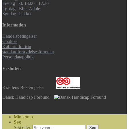
Fredag kl. 13.00 - 17.30
Lørdag Efter Aftale
Søndag Lukket
Information
Handelsbetingelser
Cookies
Køb trin for trin
standardfortrydelsesformular
Persondatapolitik
Vi støtter:
Kræftens Bekæmpelse
Dansk Handicap Forbund
Min konto
Søg
Søg efter:
Søg