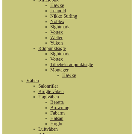
Hawke
Leupold
Nikko Stirling
Noblex
Sightmark
Vortex
Welter
Yukon
Rødpunktsigte
Sightmark
Vortex
Tilbehør rødpunktsigte
Montager
Hawke
Våben
Salonrifler
Brugte våben
Haglvåben
Beretta
Browning
Fabarm
Hatsan
Huglu
Luftvåben