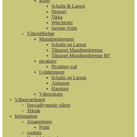
Rifler
Schultz & Larsen
Strasser
Tikka
Winchester
Savage Arms
Våbentilbehør
Mundingsbremser
Schultz og Larsen
Tilpasset Mundingsbremse
Tilpasset Mundingsbremse RF
picatinny
Picatinny-rail
Lyddæmpere
Schultz og Larsen
Aimsport
Hausken
Våbenskabe
Våbenværksted
Specialbyggede våben
Teknik
Information
Ansøgninger
Politi
cookies