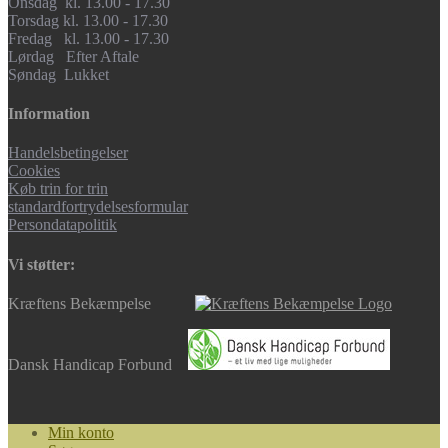
Onsdag kl. 13.00 - 17.30
Torsdag kl. 13.00 - 17.30
Fredag kl. 13.00 - 17.30
Lørdag Efter Aftale
Søndag Lukket
Information
Handelsbetingelser
Cookies
Køb trin for trin
standardfortrydelsesformular
Persondatapolitik
Vi støtter:
Kræftens Bekæmpelse
Dansk Handicap Forbund
Min konto