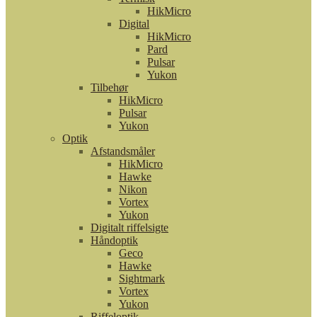
HikMicro
Digital
HikMicro
Pard
Pulsar
Yukon
Tilbehør
HikMicro
Pulsar
Yukon
Optik
Afstandsmåler
HikMicro
Hawke
Nikon
Vortex
Yukon
Digitalt riffelsigte
Håndoptik
Geco
Hawke
Sightmark
Vortex
Yukon
Riffeloptik