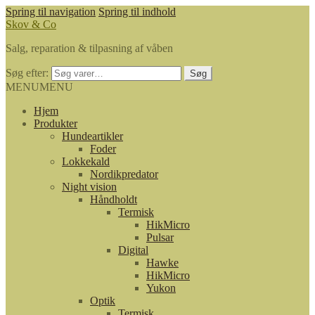
Spring til navigation
Spring til indhold
Skov & Co
Salg, reparation & tilpasning af våben
Søg efter:
Søg
MENU
MENU
Hjem
Produkter
Hundeartikler
Foder
Lokkekald
Nordikpredator
Night vision
Håndholdt
Termisk
HikMicro
Pulsar
Digital
Hawke
HikMicro
Yukon
Optik
Termisk