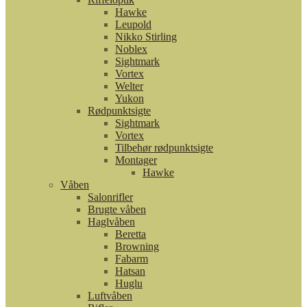
Hawke
Leupold
Nikko Stirling
Noblex
Sightmark
Vortex
Welter
Yukon
Rødpunktsigte
Sightmark
Vortex
Tilbehør rødpunktsigte
Montager
Hawke
Våben
Salonrifler
Brugte våben
Haglvåben
Beretta
Browning
Fabarm
Hatsan
Huglu
Luftvåben