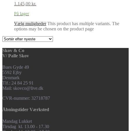
1.145,00
kr.
På lager
Vælg muligheder
This product has multiple variants. The
options may be chosen on the product page
Skov & Co
V/ Palle Skov
Bues Gyde 49
5592 Ejby
Denmark
Tlf.: 24 84 25 91
Mail: skovco@live.dk
CVR-nummer: 32718787
Åbningstider Værksted
Mandag Lukket
Tirsdag kl. 13.00 - 17.30