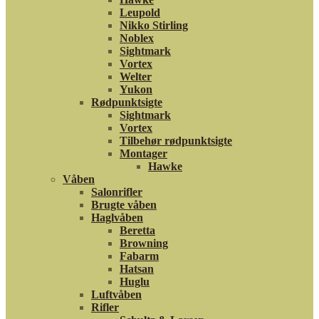
Leupold
Nikko Stirling
Noblex
Sightmark
Vortex
Welter
Yukon
Rødpunktsigte
Sightmark
Vortex
Tilbehør rødpunktsigte
Montager
Hawke
Våben
Salonrifler
Brugte våben
Haglvåben
Beretta
Browning
Fabarm
Hatsan
Huglu
Luftvåben
Rifler