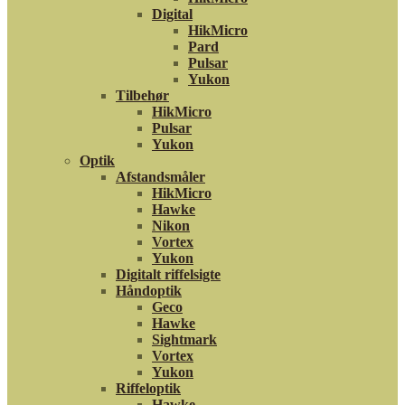
Digital
HikMicro
Pard
Pulsar
Yukon
Tilbehør
HikMicro
Pulsar
Yukon
Optik
Afstandsmåler
HikMicro
Hawke
Nikon
Vortex
Yukon
Digitalt riffelsigte
Håndoptik
Geco
Hawke
Sightmark
Vortex
Yukon
Riffeloptik
Hawke