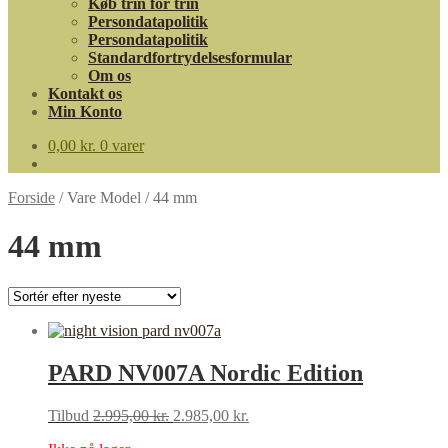
Køb trin for trin
Persondatapolitik
Persondatapolitik
Standardfortrydelsesformular
Om os
Kontakt os
Min Konto
0,00
kr.
0 varer
Forside
/
Vare Model
/
44 mm
44 mm
PARD NV007A Nordic Edition
Original
Current
Tilbud
2.995,00
kr.
2.985,00
kr.
price
price