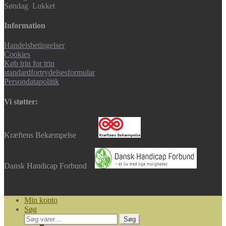
Søndag Lukket
Information
Handelsbetingelser
Cookies
Køb trin for trin
standardfortrydelsesformular
Persondatapolitik
Vi støtter:
Kræftens Bekæmpelse
Dansk Handicap Forbund
Min konto
Søg
Søg
Søg