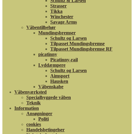
Schultz & Larsen
Strasser
Tikka
Winchester
Savage Arms
Våbentilbehør
Mundingsbremser
Schultz og Larsen
Tilpasset Mundingsbremse
Tilpasset Mundingsbremse RF
picatinny
Picatinny-rail
Lyddæmpere
Schultz og Larsen
Aimsport
Hausken
Våbenskabe
Våbenværksted
Specialbyggede våben
Teknik
Information
Ansøgninger
Politi
cookies
Handelsbetingelser