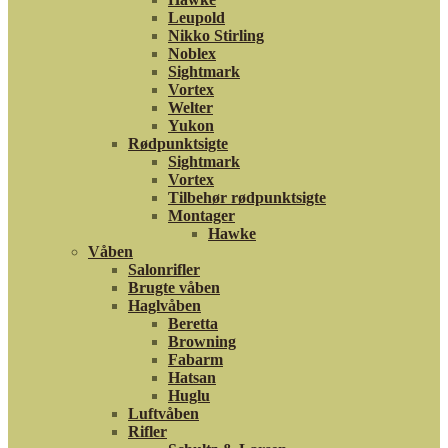
Leupold
Nikko Stirling
Noblex
Sightmark
Vortex
Welter
Yukon
Rødpunktsigte
Sightmark
Vortex
Tilbehør rødpunktsigte
Montager
Hawke
Våben
Salonrifler
Brugte våben
Haglvåben
Beretta
Browning
Fabarm
Hatsan
Huglu
Luftvåben
Rifler