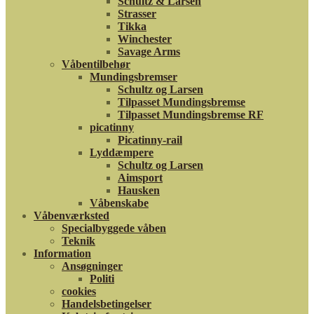
Schultz & Larsen
Strasser
Tikka
Winchester
Savage Arms
Våbentilbehør
Mundingsbremser
Schultz og Larsen
Tilpasset Mundingsbremse
Tilpasset Mundingsbremse RF
picatinny
Picatinny-rail
Lyddæmpere
Schultz og Larsen
Aimsport
Hausken
Våbenskabe
Våbenværksted
Specialbyggede våben
Teknik
Information
Ansøgninger
Politi
cookies
Handelsbetingelser