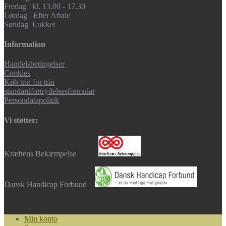
Fredag kl. 13.00 - 17.30
Lørdag Efter Aftale
Søndag Lukket
Information
Handelsbetingelser
Cookies
Køb trin for trin
standardfortrydelsesformular
Persondatapolitik
Vi støtter:
Kræftens Bekæmpelse
Dansk Handicap Forbund
Min konto