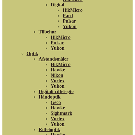
Digital
HikMicro
Pard
Pulsar
Yukon
Tilbehør
HikMicro
Pulsar
Yukon
Optik
Afstandsmåler
HikMicro
Hawke
Nikon
Vortex
Yukon
Digitalt riffelsigte
Håndoptik
Geco
Hawke
Sightmark
Vortex
Yukon
Riffeloptik
Hawke