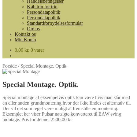
Handelsbetingelser
Køb trin for trin
Persondatapolitik
Persondatapolitik
Standardfortrydelsesformular
Om os
Kontakt os
Min Konto
0,00
kr.
0 varer
Forside
/
Special Montage. Optik.
Special Montage. Optik.
Special montage af eksempelvis optik kan være hvis man står med
en eller anden grundmontering hvor der ikke findes et alternativ til.
Der vil det som regel være muligt at fremstille en montering.
Eksemplet her viser Pulsar natsigte konverteret til EAW sving
montage. Pris for denne: 2500,00 kr