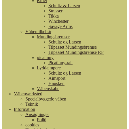
Rifler
Schultz & Larsen
Strasser
Tikka
Winchester
Savage Arms
Våbentilbehør
Mundingsbremser
Schultz og Larsen
Tilpasset Mundingsbremse
Tilpasset Mundingsbremse RF
picatinny
Picatinny-rail
Lyddæmpere
Schultz og Larsen
Aimsport
Hausken
Våbenskabe
Våbenværksted
Specialbyggede våben
Teknik
Information
Ansøgninger
Politi
cookies