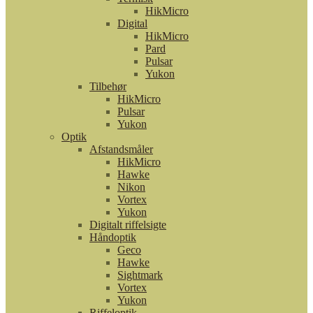
HikMicro
Digital
HikMicro
Pard
Pulsar
Yukon
Tilbehør
HikMicro
Pulsar
Yukon
Optik
Afstandsmåler
HikMicro
Hawke
Nikon
Vortex
Yukon
Digitalt riffelsigte
Håndoptik
Geco
Hawke
Sightmark
Vortex
Yukon
Riffeloptik