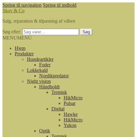
Spring til navigation
Spring til indhold
Skov & Co
Salg, reparation & tilpasning af våben
Søg efter:
Søg
MENU
MENU
Hjem
Produkter
Hundeartikler
Foder
Lokkekald
Nordikpredator
Night vision
Håndholdt
Termisk
HikMicro
Pulsar
Digital
Hawke
HikMicro
Yukon
Optik
Termisk