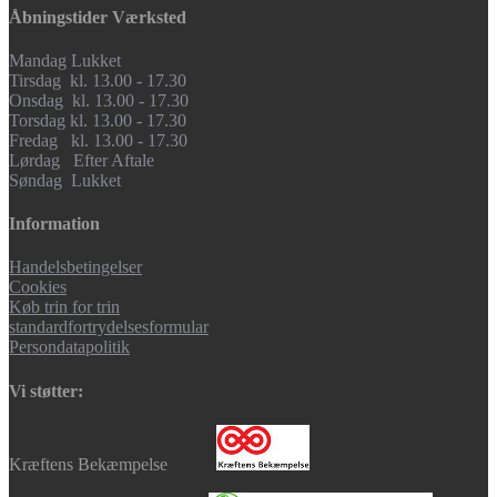
Åbningstider Værksted
Mandag Lukket
Tirsdag kl. 13.00 - 17.30
Onsdag kl. 13.00 - 17.30
Torsdag kl. 13.00 - 17.30
Fredag kl. 13.00 - 17.30
Lørdag Efter Aftale
Søndag Lukket
Information
Handelsbetingelser
Cookies
Køb trin for trin
standardfortrydelsesformular
Persondatapolitik
Vi støtter:
Kræftens Bekæmpelse