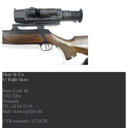
Skov & Co
V/ Palle Skov
Bues Gyde 49
5592 Ejby
Denmark
Tlf.: 24 84 25 91
Mail: skovco@live.dk
CVR-nummer: 32718787