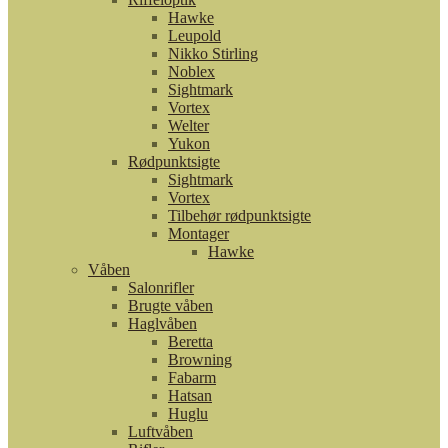
Hawke
Leupold
Nikko Stirling
Noblex
Sightmark
Vortex
Welter
Yukon
Rødpunktsigte
Sightmark
Vortex
Tilbehør rødpunktsigte
Montager
Hawke
Våben
Salonrifler
Brugte våben
Haglvåben
Beretta
Browning
Fabarm
Hatsan
Huglu
Luftvåben