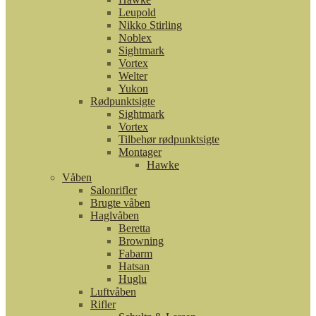
Leupold
Nikko Stirling
Noblex
Sightmark
Vortex
Welter
Yukon
Rødpunktsigte
Sightmark
Vortex
Tilbehør rødpunktsigte
Montager
Hawke
Våben
Salonrifler
Brugte våben
Haglvåben
Beretta
Browning
Fabarm
Hatsan
Huglu
Luftvåben
Rifler