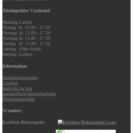
Åbningstider Værksted
Mandag Lukket
Tirsdag kl. 13.00 - 17.30
Onsdag kl. 13.00 - 17.30
Torsdag kl. 13.00 - 17.30
Fredag kl. 13.00 - 17.30
Lørdag Efter Aftale
Søndag Lukket
Information
Handelsbetingelser
Cookies
Køb trin for trin
standardfortrydelsesformular
Persondatapolitik
Vi støtter:
Kræftens Bekæmpelse