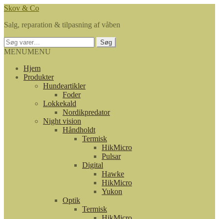
Spring
Spring
Skov & Co
til
til
Salg, reparation & tilpasning af våben
navigation
indhold
Søg
Søg
efter:
MENU
MENU
Hjem
Produkter
Hundeartikler
Foder
Lokkekald
Nordikpredator
Night vision
Håndholdt
Termisk
HikMicro
Pulsar
Digital
Hawke
HikMicro
Yukon
Optik
Termisk
HikMicro