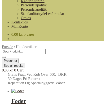
Køb trin for trin
Persondatapolitik
Persondatapolitik
Standardfortrydelsesformular
Om os
Kontakt os
Min Konto
0,00
kr.
0 varer
Forside
/
Hundeartikler
Search
...
Produkter
See all results
0,00
kr.
0
Cart
Gratis Fragt Ved Køb Over 500,- DKK
30 Dages Fri Returret
Reparation Og Specialbyggede Våben
Foder