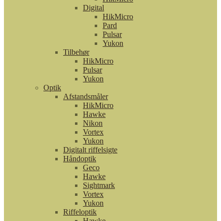
Digital
HikMicro
Pard
Pulsar
Yukon
Tilbehør
HikMicro
Pulsar
Yukon
Optik
Afstandsmåler
HikMicro
Hawke
Nikon
Vortex
Yukon
Digitalt riffelsigte
Håndoptik
Geco
Hawke
Sightmark
Vortex
Yukon
Riffeloptik
Hawke