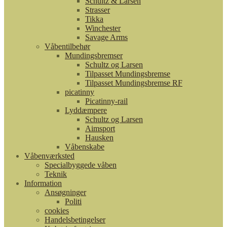
Schultz & Larsen
Strasser
Tikka
Winchester
Savage Arms
Våbentilbehør
Mundingsbremser
Schultz og Larsen
Tilpasset Mundingsbremse
Tilpasset Mundingsbremse RF
picatinny
Picatinny-rail
Lyddæmpere
Schultz og Larsen
Aimsport
Hausken
Våbenskabe
Våbenværksted
Specialbyggede våben
Teknik
Information
Ansøgninger
Politi
cookies
Handelsbetingelser