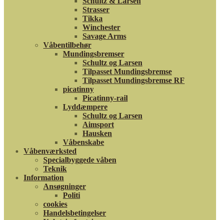
Schultz & Larsen
Strasser
Tikka
Winchester
Savage Arms
Våbentilbehør
Mundingsbremser
Schultz og Larsen
Tilpasset Mundingsbremse
Tilpasset Mundingsbremse RF
picatinny
Picatinny-rail
Lyddæmpere
Schultz og Larsen
Aimsport
Hausken
Våbenskabe
Våbenværksted
Specialbyggede våben
Teknik
Information
Ansøgninger
Politi
cookies
Handelsbetingelser