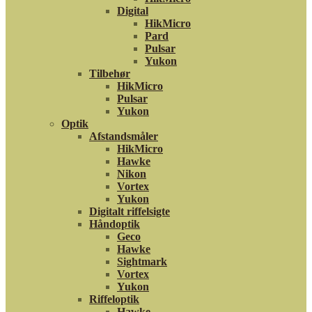
Digital
HikMicro
Pard
Pulsar
Yukon
Tilbehør
HikMicro
Pulsar
Yukon
Optik
Afstandsmåler
HikMicro
Hawke
Nikon
Vortex
Yukon
Digitalt riffelsigte
Håndoptik
Geco
Hawke
Sightmark
Vortex
Yukon
Riffeloptik
Hawke