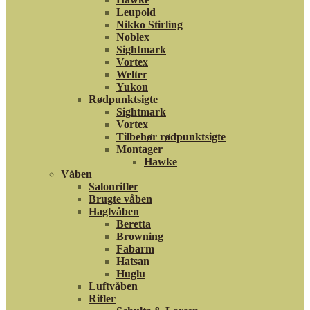
Leupold
Nikko Stirling
Noblex
Sightmark
Vortex
Welter
Yukon
Rødpunktsigte
Sightmark
Vortex
Tilbehør rødpunktsigte
Montager
Hawke
Våben
Salonrifler
Brugte våben
Haglvåben
Beretta
Browning
Fabarm
Hatsan
Huglu
Luftvåben
Rifler