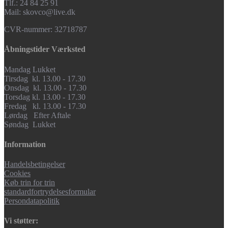
on
Tlf.: 24 84 25 91
the
Mail: skovco@live.dk
product
page
CVR-nummer: 32718787
Åbningstider Værksted
Mandag Lukket
Tirsdag kl. 13.00 - 17.30
Onsdag kl. 13.00 - 17.30
Torsdag kl. 13.00 - 17.30
Fredag kl. 13.00 - 17.30
Lørdag Efter Aftale
Søndag Lukket
Information
Handelsbetingelser
Cookies
Køb trin for trin
standardfortrydelsesformular
Persondatapolitik
Vi støtter: