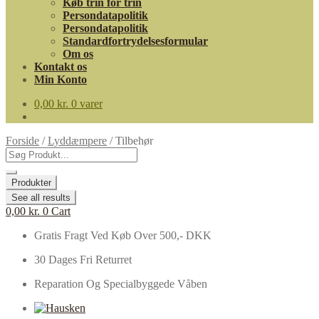
Køb trin for trin
Persondatapolitik
Persondatapolitik
Standardfortrydelsesformular
Om os
Kontakt os
Min Konto
0,00
kr.
0 varer
Forside
/
Lyddæmpere
/
Tilbehør
Search
...
Produkter
See all results
0,00
kr.
0
Cart
Gratis Fragt Ved Køb Over 500,- DKK
30 Dages Fri Returret
Reparation Og Specialbyggede Våben