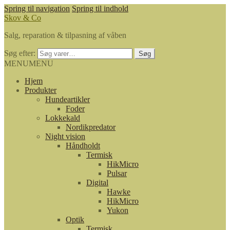
Spring til navigation
Spring til indhold
Skov & Co
Salg, reparation & tilpasning af våben
Søg efter:
Søg
MENU
MENU
Hjem
Produkter
Hundeartikler
Foder
Lokkekald
Nordikpredator
Night vision
Håndholdt
Termisk
HikMicro
Pulsar
Digital
Hawke
HikMicro
Yukon
Optik
Termisk