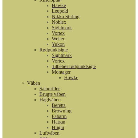
Hawke
Leupold
Nikko Stirling
Noblex
Sightmark
Vortex
Welter
Yukon
Rødpunktsigte
Sightmark
Vortex
Tilbehør rødpunktsigte
Montager
Hawke
Våben
Salonrifler
Brugte våben
Haglvåben
Beretta
Browning
Fabarm
Hatsan
Huglu
Luftvåben