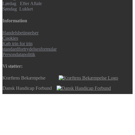
Lørdag Efter Aftale
Søndag Lukket
Information
Handelsbetingelser
Cookies
Køb trin for trin
standardfortrydelsesformular
Persondatapolitik
Vi støtter:
Kræftens Bekæmpelse
Dansk Handicap Forbund
Min konto
Søg
Søg efter:
Søg
Cart
0