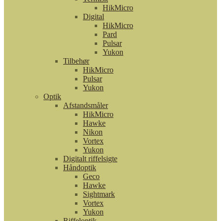
HikMicro
Digital
HikMicro
Pard
Pulsar
Yukon
Tilbehør
HikMicro
Pulsar
Yukon
Optik
Afstandsmåler
HikMicro
Hawke
Nikon
Vortex
Yukon
Digitalt riffelsigte
Håndoptik
Geco
Hawke
Sightmark
Vortex
Yukon
Riffeloptik