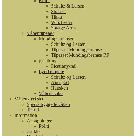
Rifler
Schultz & Larsen
Strasser
Tikka
Winchester
Savage Arms
Våbentilbehør
Mundingsbremser
Schultz og Larsen
Tilpasset Mundingsbremse
Tilpasset Mundingsbremse RF
picatinny
Picatinny-rail
Lyddæmpere
Schultz og Larsen
Aimsport
Hausken
Våbenskabe
Våbenværksted
Specialbyggede våben
Teknik
Information
Ansøgninger
Politi
cookies