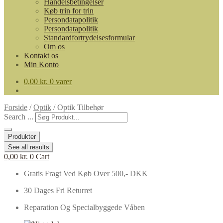
Handelsbetingelser
Køb trin for trin
Persondatapolitik
Persondatapolitik
Standardfortrydelsesformular
Om os
Kontakt os
Min Konto
0,00
kr.
0 varer
Forside
/
Optik
/
Optik Tilbehør
Search ...
Produkter
See all results
0,00
kr.
0
Cart
Gratis Fragt Ved Køb Over 500,- DKK
30 Dages Fri Returret
Reparation Og Specialbyggede Våben