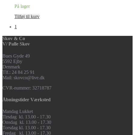
På lager
Tilføj til kurv
1
Skov & Co
V/ Palle Skov
Bues Gyde 49
5592 Ejby
Denmark
Tlf.: 24 84 25 91
Mail: skovco@live.dk
CVR-nummer: 32718787
Åbningstider Værksted
Mandag Lukket
Tirsdag kl. 13.00 - 17.30
Onsdag kl. 13.00 - 17.30
Torsdag kl. 13.00 - 17.30
Fredag kl. 13.00 - 17.30