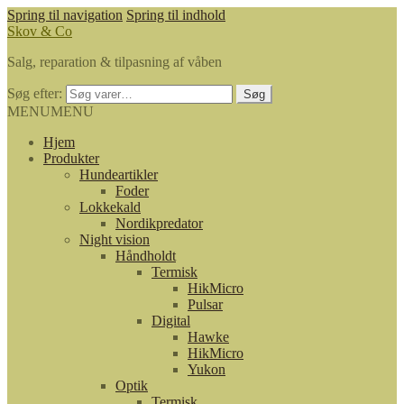
Spring til navigation
Spring til indhold
Skov & Co
Salg, reparation & tilpasning af våben
Søg efter:
Søg
MENU
MENU
Hjem
Produkter
Hundeartikler
Foder
Lokkekald
Nordikpredator
Night vision
Håndholdt
Termisk
HikMicro
Pulsar
Digital
Hawke
HikMicro
Yukon
Optik
Termisk