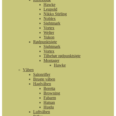
Hawke
Leupold
Nikko Stirling
Noblex
Sightmark
Vortex
Welter
Yukon
Rødpunktsigte
Sightmark
Vortex
Tilbehør rødpunktsigte
Montager
Hawke
Våben
Salonrifler
Brugte våben
Haglvåben
Beretta
Browning
Fabarm
Hatsan
Huglu
Luftvåben