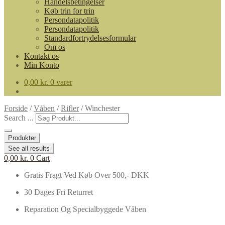
Handelsbetingelser
Køb trin for trin
Persondatapolitik
Persondatapolitik
Standardfortrydelsesformular
Om os
Kontakt os
Min Konto
0,00
kr.
0 varer
Forside
/
Våben
/
Rifler
/
Winchester
Search ...
Produkter
See all results
0,00
kr.
0
Cart
Gratis Fragt Ved Køb Over 500,- DKK
30 Dages Fri Returret
Reparation Og Specialbyggede Våben