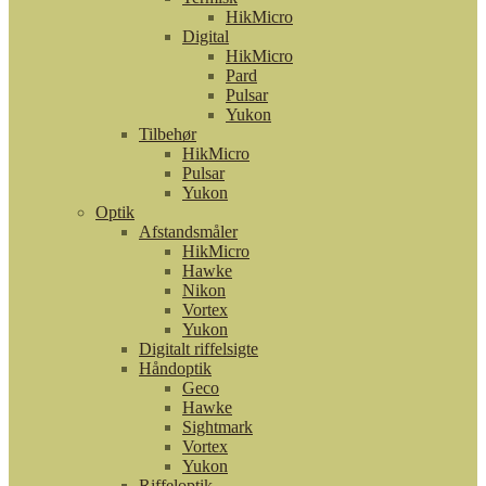
HikMicro
Digital
HikMicro
Pard
Pulsar
Yukon
Tilbehør
HikMicro
Pulsar
Yukon
Optik
Afstandsmåler
HikMicro
Hawke
Nikon
Vortex
Yukon
Digitalt riffelsigte
Håndoptik
Geco
Hawke
Sightmark
Vortex
Yukon
Riffeloptik