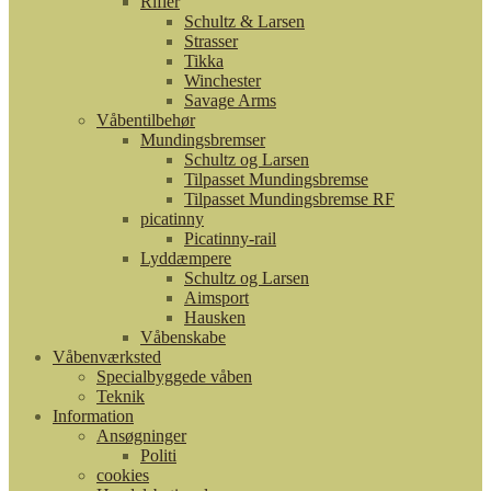
Rifler
Schultz & Larsen
Strasser
Tikka
Winchester
Savage Arms
Våbentilbehør
Mundingsbremser
Schultz og Larsen
Tilpasset Mundingsbremse
Tilpasset Mundingsbremse RF
picatinny
Picatinny-rail
Lyddæmpere
Schultz og Larsen
Aimsport
Hausken
Våbenskabe
Våbenværksted
Specialbyggede våben
Teknik
Information
Ansøgninger
Politi
cookies