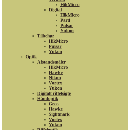
HikMicro
Digital
HikMicro
Pard
Pulsar
Yukon
Tilbehør
HikMicro
Pulsar
Yukon
Optik
Afstandsmåler
HikMicro
Hawke
Nikon
Vortex
Yukon
Digitalt riffelsigte
Håndoptik
Geco
Hawke
Sightmark
Vortex
Yukon
Riffeloptik