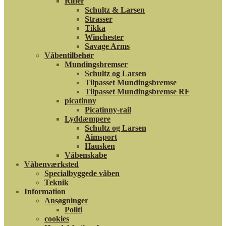
Rifler
Schultz & Larsen
Strasser
Tikka
Winchester
Savage Arms
Våbentilbehør
Mundingsbremser
Schultz og Larsen
Tilpasset Mundingsbremse
Tilpasset Mundingsbremse RF
picatinny
Picatinny-rail
Lyddæmpere
Schultz og Larsen
Aimsport
Hausken
Våbenskabe
Våbenværksted
Specialbyggede våben
Teknik
Information
Ansøgninger
Politi
cookies