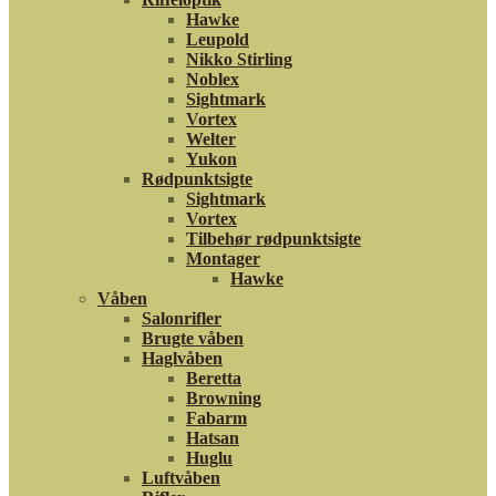
Hawke
Leupold
Nikko Stirling
Noblex
Sightmark
Vortex
Welter
Yukon
Rødpunktsigte
Sightmark
Vortex
Tilbehør rødpunktsigte
Montager
Hawke
Våben
Salonrifler
Brugte våben
Haglvåben
Beretta
Browning
Fabarm
Hatsan
Huglu
Luftvåben