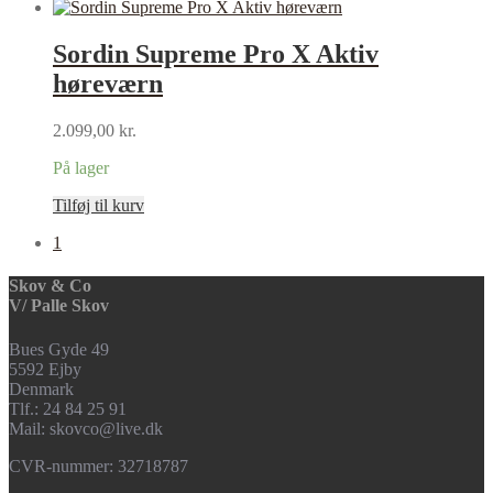
Sordin Supreme Pro X Aktiv
høreværn
2.099,00
kr.
På lager
Tilføj til kurv
1
Skov & Co
V/ Palle Skov
Bues Gyde 49
5592 Ejby
Denmark
Tlf.: 24 84 25 91
Mail: skovco@live.dk
CVR-nummer: 32718787