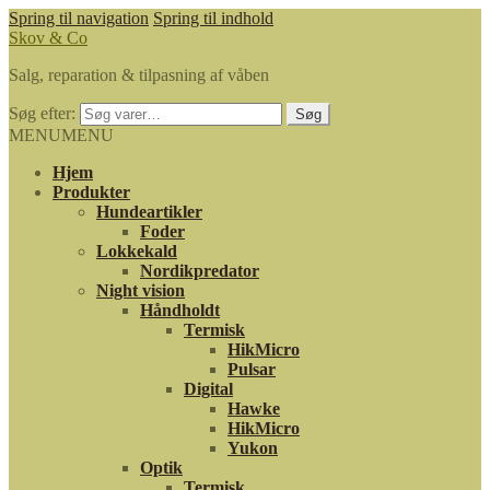
Spring til navigation
Spring til indhold
Skov & Co
Salg, reparation & tilpasning af våben
Søg efter:
Søg
MENU
MENU
Hjem
Produkter
Hundeartikler
Foder
Lokkekald
Nordikpredator
Night vision
Håndholdt
Termisk
HikMicro
Pulsar
Digital
Hawke
HikMicro
Yukon
Optik
Termisk