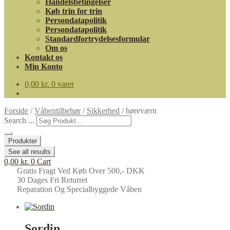
Handelsbetingelser
Køb trin for trin
Persondatapolitik
Persondatapolitik
Standardfortrydelsesformular
Om os
Kontakt os
Min Konto
0,00
kr.
0 varer
Forside
/
Våbentilbehør
/
Sikkerhed
/
høreværn
Search ...
Produkter
See all results
0,00
kr.
0
Cart
Gratis Fragt Ved Køb Over 500,- DKK
30 Dages Fri Returret
Reparation Og Specialbyggede Våben
Sordin