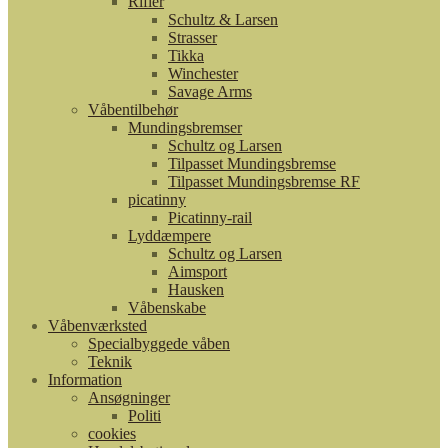
Rifler
Schultz & Larsen
Strasser
Tikka
Winchester
Savage Arms
Våbentilbehør
Mundingsbremser
Schultz og Larsen
Tilpasset Mundingsbremse
Tilpasset Mundingsbremse RF
picatinny
Picatinny-rail
Lyddæmpere
Schultz og Larsen
Aimsport
Hausken
Våbenskabe
Våbenværksted
Specialbyggede våben
Teknik
Information
Ansøgninger
Politi
cookies