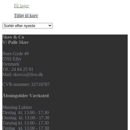
På lager
Tilføj til kurv
Skov & Co
V/ Palle Skov
Bues Gyde 49
5592 Ejby
Denmark
Tlf.: 24 84 25 91
Mail: skovco@live.dk
CVR-nummer: 32718787
Åbningstider Værksted
Mandag Lukket
Tirsdag kl. 13.00 - 17.30
Onsdag kl. 13.00 - 17.30
Torsdag kl. 13.00 - 17.30
Fredag kl. 13.00 - 17.30