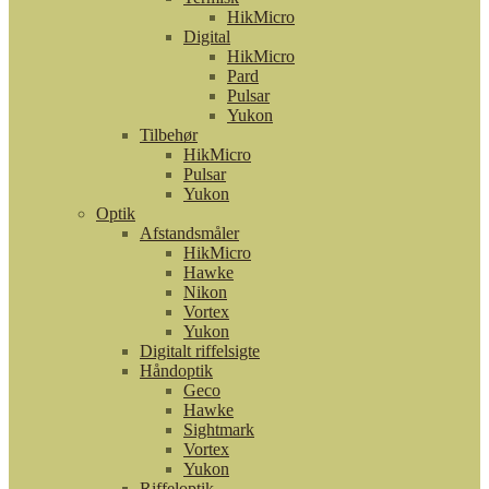
HikMicro
Digital
HikMicro
Pard
Pulsar
Yukon
Tilbehør
HikMicro
Pulsar
Yukon
Optik
Afstandsmåler
HikMicro
Hawke
Nikon
Vortex
Yukon
Digitalt riffelsigte
Håndoptik
Geco
Hawke
Sightmark
Vortex
Yukon
Riffeloptik