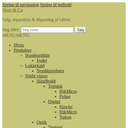
Spring til navigation
Spring til indhold
Skov & Co
Salg, reparation & tilpasning af våben
Søg efter:
Søg
MENU
MENU
Hjem
Produkter
Hundeartikler
Foder
Lokkekald
Nordikpredator
Night vision
Håndholdt
Termisk
HikMicro
Pulsar
Digital
Hawke
HikMicro
Yukon
Optik
Termisk