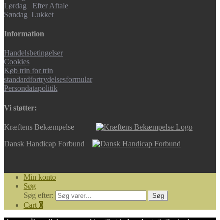
Lørdag Efter Aftale
Søndag Lukket
Information
Handelsbetingelser
Cookies
Køb trin for trin
standardfortrydelsesformular
Persondatapolitik
Vi støtter:
Kræftens Bekæmpelse
Dansk Handicap Forbund
Min konto
Søg
Søg efter:
Søg
Cart
0