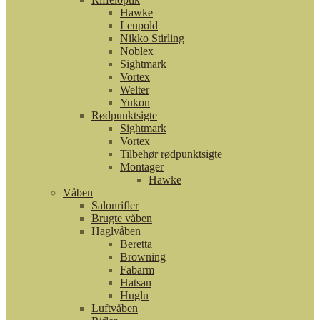
Hawke
Leupold
Nikko Stirling
Noblex
Sightmark
Vortex
Welter
Yukon
Rødpunktsigte
Sightmark
Vortex
Tilbehør rødpunktsigte
Montager
Hawke
Våben
Salonrifler
Brugte våben
Haglvåben
Beretta
Browning
Fabarm
Hatsan
Huglu
Luftvåben