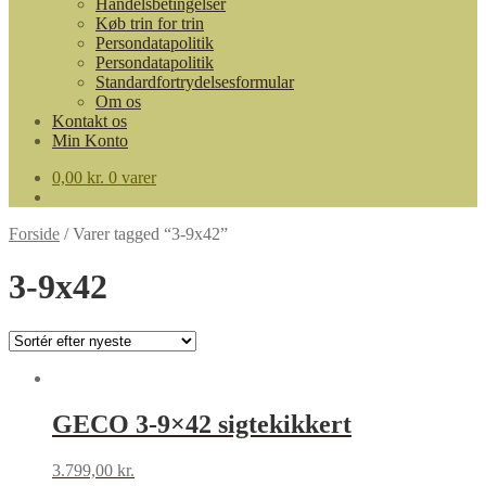
Handelsbetingelser
Køb trin for trin
Persondatapolitik
Persondatapolitik
Standardfortrydelsesformular
Om os
Kontakt os
Min Konto
0,00
kr.
0 varer
Forside
/
Varer tagged “3-9x42”
3-9x42
GECO 3-9×42 sigtekikkert
3.799,00
kr.