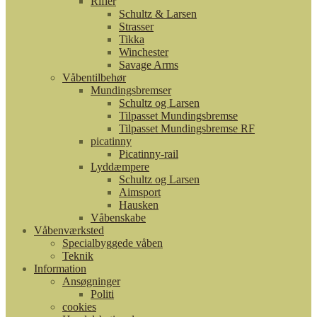
Rifler
Schultz & Larsen
Strasser
Tikka
Winchester
Savage Arms
Våbentilbehør
Mundingsbremser
Schultz og Larsen
Tilpasset Mundingsbremse
Tilpasset Mundingsbremse RF
picatinny
Picatinny-rail
Lyddæmpere
Schultz og Larsen
Aimsport
Hausken
Våbenskabe
Våbenværksted
Specialbyggede våben
Teknik
Information
Ansøgninger
Politi
cookies