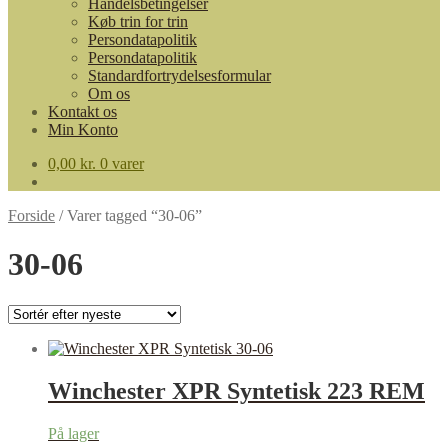
Handelsbetingelser
Køb trin for trin
Persondatapolitik
Persondatapolitik
Standardfortrydelsesformular
Om os
Kontakt os
Min Konto
0,00
kr.
0 varer
Forside
/
Varer tagged “30-06”
30-06
Winchester XPR Syntetisk 223 REM
På lager