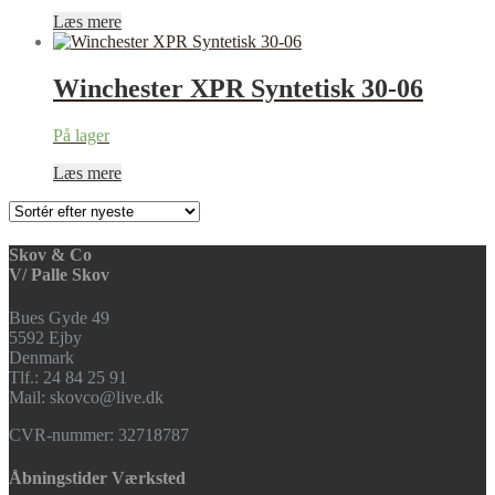
Læs mere
Winchester XPR Syntetisk 30-06
På lager
Læs mere
Skov & Co
V/ Palle Skov
Bues Gyde 49
5592 Ejby
Denmark
Tlf.: 24 84 25 91
Mail: skovco@live.dk
CVR-nummer: 32718787
Åbningstider Værksted