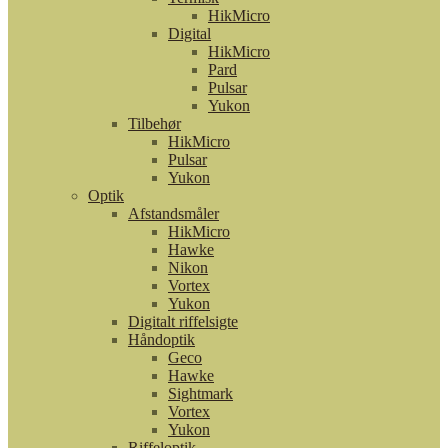
HikMicro
Digital
HikMicro
Pard
Pulsar
Yukon
Tilbehør
HikMicro
Pulsar
Yukon
Optik
Afstandsmåler
HikMicro
Hawke
Nikon
Vortex
Yukon
Digitalt riffelsigte
Håndoptik
Geco
Hawke
Sightmark
Vortex
Yukon
Riffeloptik