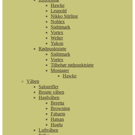
Hawke
Leupold
Nikko Stirling
Noblex
Sightmark
Vortex
Welter
Yukon
Rødpunktsigte
Sightmark
Vortex
Tilbehør rødpunktsigte
Montager
Hawke
Våben
Salonrifler
Brugte våben
Haglvåben
Beretta
Browning
Fabarm
Hatsan
Huglu
Luftvåben