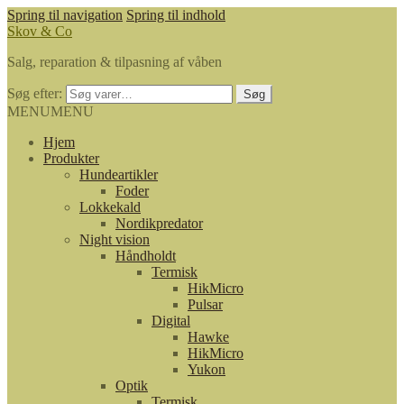
Spring til navigation
Spring til indhold
Skov & Co
Salg, reparation & tilpasning af våben
Søg efter:
Søg
MENU
MENU
Hjem
Produkter
Hundeartikler
Foder
Lokkekald
Nordikpredator
Night vision
Håndholdt
Termisk
HikMicro
Pulsar
Digital
Hawke
HikMicro
Yukon
Optik
Termisk