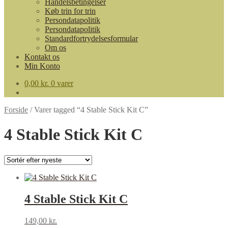
Handelsbetingelser
Køb trin for trin
Persondatapolitik
Persondatapolitik
Standardfortrydelsesformular
Om os
Kontakt os
Min Konto
0,00
kr.
0 varer
Forside
/
Varer tagged “4 Stable Stick Kit C”
4 Stable Stick Kit C
4 Stable Stick Kit C
149,00
kr.