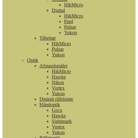
HikMicro
Digital
HikMicro
Pard
Pulsar
Yukon
Tilbehør
HikMicro
Pulsar
Yukon
Optik
Afstandsmåler
HikMicro
Hawke
Nikon
Vortex
Yukon
Digitalt riffelsigte
Håndoptik
Geco
Hawke
Sightmark
Vortex
Yukon
Riffeloptik