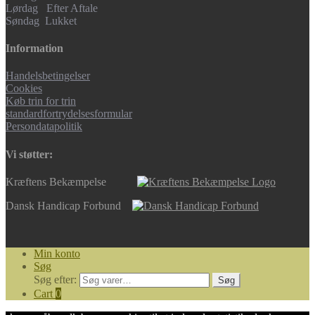
Lørdag Efter Aftale
Søndag Lukket
Information
Handelsbetingelser
Cookies
Køb trin for trin
standardfortrydelsesformular
Persondatapolitik
Vi støtter:
Kræftens Bekæmpelse
Dansk Handicap Forbund
Min konto
Søg
Søg efter:
Søg
Cart
0