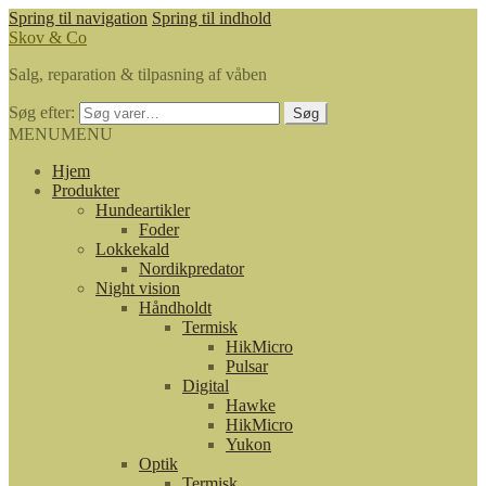
Spring til navigation
Spring til indhold
Skov & Co
Salg, reparation & tilpasning af våben
Søg efter:
Søg
MENU
MENU
Hjem
Produkter
Hundeartikler
Foder
Lokkekald
Nordikpredator
Night vision
Håndholdt
Termisk
HikMicro
Pulsar
Digital
Hawke
HikMicro
Yukon
Optik
Termisk