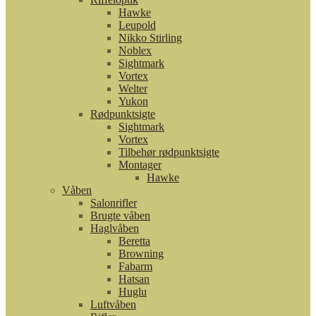
Hawke
Leupold
Nikko Stirling
Noblex
Sightmark
Vortex
Welter
Yukon
Rødpunktsigte
Sightmark
Vortex
Tilbehør rødpunktsigte
Montager
Hawke
Våben
Salonrifler
Brugte våben
Haglvåben
Beretta
Browning
Fabarm
Hatsan
Huglu
Luftvåben