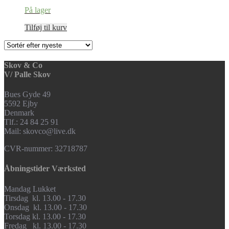
På lager
Tilføj til kurv
Skov & Co
V/ Palle Skov
Bues Gyde 49
5592 Ejby
Denmark
Tlf.: 24 84 25 91
Mail: skovco@live.dk
CVR-nummer: 32718787
Åbningstider Værksted
Mandag Lukket
Tirsdag kl. 13.00 - 17.30
Onsdag kl. 13.00 - 17.30
Torsdag kl. 13.00 - 17.30
Fredag kl. 13.00 - 17.30