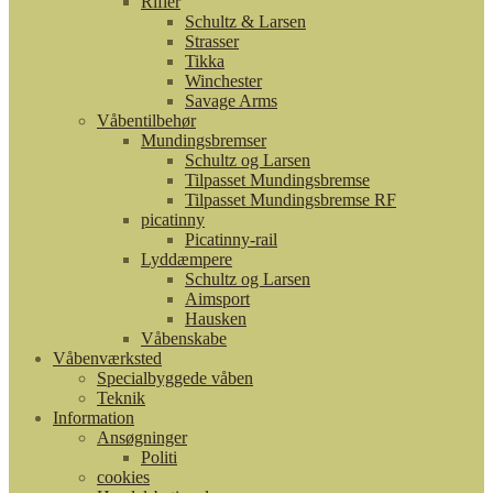
Rifler
Schultz & Larsen
Strasser
Tikka
Winchester
Savage Arms
Våbentilbehør
Mundingsbremser
Schultz og Larsen
Tilpasset Mundingsbremse
Tilpasset Mundingsbremse RF
picatinny
Picatinny-rail
Lyddæmpere
Schultz og Larsen
Aimsport
Hausken
Våbenskabe
Våbenværksted
Specialbyggede våben
Teknik
Information
Ansøgninger
Politi
cookies