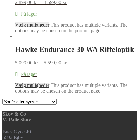
2.899,00
kr.
–
3.599,00
kr.
På lager
Vælg muligheder
This product has multiple variants. The
options may be chosen on the product page
Hawke Endurance 30 WA Riffeloptik
5.099,00
kr.
–
5.599,00
kr.
På lager
Vælg muligheder
This product has multiple variants. The
options may be chosen on the product page
Skov & Co
V/ Palle Skov
Bues Gyde 49
5592 Ejby