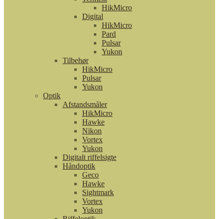
HikMicro
Digital
HikMicro
Pard
Pulsar
Yukon
Tilbehør
HikMicro
Pulsar
Yukon
Optik
Afstandsmåler
HikMicro
Hawke
Nikon
Vortex
Yukon
Digitalt riffelsigte
Håndoptik
Geco
Hawke
Sightmark
Vortex
Yukon
Riffeloptik