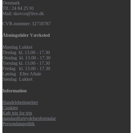
Denmark
Tlf.: 24 84 25 91
Mail: skovco@live.dk
CVR-nummer: 32718787
Åbningstider Værksted
Mandag Lukket
Tirsdag kl. 13.00 - 17.30
Onsdag kl. 13.00 - 17.30
Torsdag kl. 13.00 - 17.30
Fredag kl. 13.00 - 17.30
Lørdag Efter Aftale
Søndag Lukket
Information
Handelsbetingelser
Cookies
Køb trin for trin
standardfortrydelsesformular
Persondatapolitik