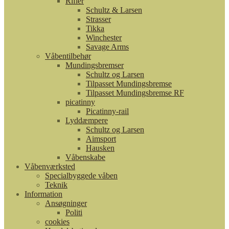
Rifler
Schultz & Larsen
Strasser
Tikka
Winchester
Savage Arms
Våbentilbehør
Mundingsbremser
Schultz og Larsen
Tilpasset Mundingsbremse
Tilpasset Mundingsbremse RF
picatinny
Picatinny-rail
Lyddæmpere
Schultz og Larsen
Aimsport
Hausken
Våbenskabe
Våbenværksted
Specialbyggede våben
Teknik
Information
Ansøgninger
Politi
cookies