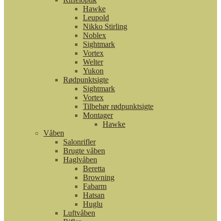
Hawke
Leupold
Nikko Stirling
Noblex
Sightmark
Vortex
Welter
Yukon
Rødpunktsigte
Sightmark
Vortex
Tilbehør rødpunktsigte
Montager
Hawke
Våben
Salonrifler
Brugte våben
Haglvåben
Beretta
Browning
Fabarm
Hatsan
Huglu
Luftvåben