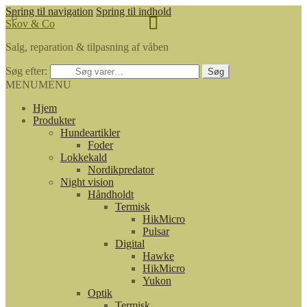
Spring til navigation
Spring til indhold
Skov & Co
Salg, reparation & tilpasning af våben
Søg efter:
Søg
MENU
MENU
Hjem
Produkter
Hundeartikler
Foder
Lokkekald
Nordikpredator
Night vision
Håndholdt
Termisk
HikMicro
Pulsar
Digital
Hawke
HikMicro
Yukon
Optik
Termisk