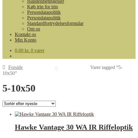
Handelsbetingelser
Køb trin for trin
Persondatapolitik
Persondatapolitik
Standardfortrydelsesformular
Om os
Kontakt os
Min Konto
0,00
kr.
0 varer
Forside
Varer tagged “5-
10x50”
5-10x50
Hawke Vantage 30 WA IR Riffeloptik