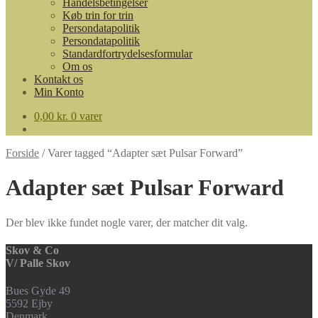
Handelsbetingelser
Køb trin for trin
Persondatapolitik
Persondatapolitik
Standardfortrydelsesformular
Om os
Kontakt os
Min Konto
0,00
kr.
0 varer
Forside
/
Varer tagged “Adapter sæt Pulsar Forward”
Adapter sæt Pulsar Forward
Der blev ikke fundet nogle varer, der matcher dit valg.
Skov & Co
V/ Palle Skov
Bues Gyde 49
5592 Ejby
Denmark