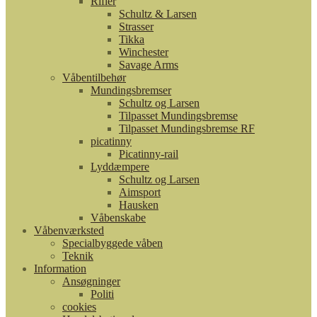
Rifler
Schultz & Larsen
Strasser
Tikka
Winchester
Savage Arms
Våbentilbehør
Mundingsbremser
Schultz og Larsen
Tilpasset Mundingsbremse
Tilpasset Mundingsbremse RF
picatinny
Picatinny-rail
Lyddæmpere
Schultz og Larsen
Aimsport
Hausken
Våbenskabe
Våbenværksted
Specialbyggede våben
Teknik
Information
Ansøgninger
Politi
cookies