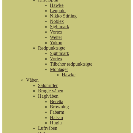
Hawke
Leupold
Nikko Stirling
Noblex
Sightmark
Vortex
Welter
Yukon
Rødpunktsigte
Sightmark
Vortex
Tilbehør rødpunktsigte
Montager
Hawke
Våben
Salonrifler
Brugte våben
Haglvåben
Beretta
Browning
Fabarm
Hatsan
Huglu
Luftvåben