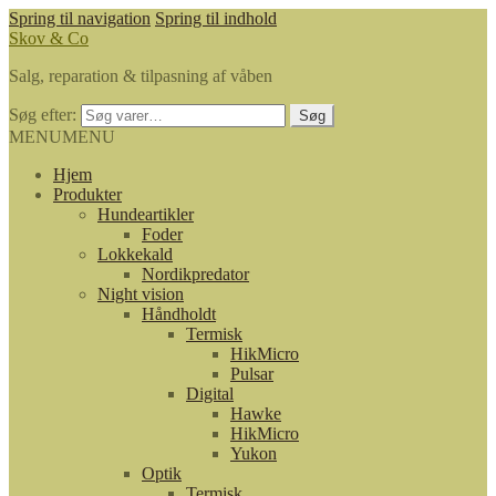
Spring til navigation
Spring til indhold
Skov & Co
Salg, reparation & tilpasning af våben
Søg efter:
Søg
MENU
MENU
Hjem
Produkter
Hundeartikler
Foder
Lokkekald
Nordikpredator
Night vision
Håndholdt
Termisk
HikMicro
Pulsar
Digital
Hawke
HikMicro
Yukon
Optik
Termisk