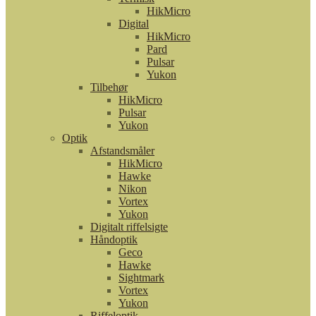
HikMicro
Digital
HikMicro
Pard
Pulsar
Yukon
Tilbehør
HikMicro
Pulsar
Yukon
Optik
Afstandsmåler
HikMicro
Hawke
Nikon
Vortex
Yukon
Digitalt riffelsigte
Håndoptik
Geco
Hawke
Sightmark
Vortex
Yukon
Riffeloptik