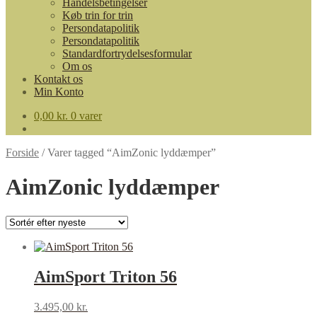
Handelsbetingelser
Køb trin for trin
Persondatapolitik
Persondatapolitik
Standardfortrydelsesformular
Om os
Kontakt os
Min Konto
0,00
kr.
0 varer
Forside
/
Varer tagged “AimZonic lyddæmper”
AimZonic lyddæmper
AimSport Triton 56
3.495,00
kr.