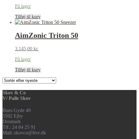
På lager
Tilføj til kurv
AimZonic Triton 50
3.145,00
kr.
På lager
Tilføj til kurv
Skov & Co
V/ Palle Skov
Bues Gyde 49
5592 Ejby
Denmark
Tlf.: 24 84 25 91
Mail: skovco@live.dk