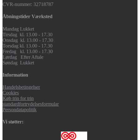
CVR-nummer: 32718787
Åbningstider Værksted
Mandag Lukket
Tirsdag kl. 13.00 - 17.30
Onsdag kl. 13.00 - 17.30
Torsdag kl. 13.00 - 17.30
Fredag kl. 13.00 - 17.30
Lørdag Efter Aftale
Søndag Lukket
Information
Handelsbetingelser
Cookies
Køb trin for trin
standardfortrydelsesformular
Persondatapolitik
Vi støtter: