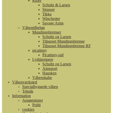
Rifler
Schultz & Larsen
Strasser
Tikka
Winchester
Savage Arms
Våbentilbehør
Mundingsbremser
Schultz og Larsen
Tilpasset Mundingsbremse
Tilpasset Mundingsbremse RF
picatinny
Picatinny-rail
Lyddæmpere
Schultz og Larsen
Aimsport
Hausken
Våbenskabe
Våbenværksted
Specialbyggede våben
Teknik
Information
Ansøgninger
Politi
cookies