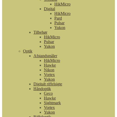
HikMicro
Digital
HikMicro
Pard
Pulsar
Yukon
Tilbehør
HikMicro
Pulsar
Yukon
Optik
Afstandsmåler
HikMicro
Hawke
Nikon
Vortex
Yukon
Digitalt riffelsigte
Håndoptik
Geco
Hawke
Sightmark
Vortex
Yukon
Riffeloptik