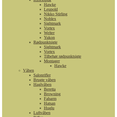
Hawke
Leupold
Nikko Stirling
Noblex
Sightmark
Vortex
Welter
Yukon
Rødpunktsigte
Sightmark
Vortex
Tilbehør rødpunktsigte
Montager
Hawke
Våben
Salonrifler
Brugte våben
Haglvåben
Beretta
Browning
Fabarm
Hatsan
Huglu
Luftvåben