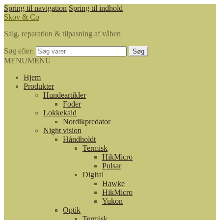
Spring til navigation
Spring til indhold
Skov & Co
Salg, reparation & tilpasning af våben
Søg efter:
Søg
MENU
MENU
Hjem
Produkter
Hundeartikler
Foder
Lokkekald
Nordikpredator
Night vision
Håndholdt
Termisk
HikMicro
Pulsar
Digital
Hawke
HikMicro
Yukon
Optik
Termisk