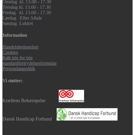
Onsdag kl. 13.00 - 17.30
Torsdag kl. 13.00 - 17.30
Fredag kl. 13.00 - 17.30
Lørdag Efter Aftale
Søndag Lukket
Information
Handelsbetingelser
Cookies
Køb trin for trin
standardfortrydelsesformular
Persondatapolitik
Vi støtter:
Kræftens Bekæmpelse
Dansk Handicap Forbund