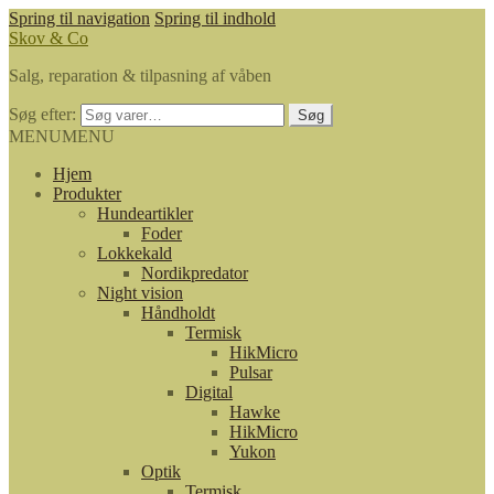
Spring til navigation
Spring til indhold
Skov & Co
Salg, reparation & tilpasning af våben
Søg efter:
Søg
MENU
MENU
Hjem
Produkter
Hundeartikler
Foder
Lokkekald
Nordikpredator
Night vision
Håndholdt
Termisk
HikMicro
Pulsar
Digital
Hawke
HikMicro
Yukon
Optik
Termisk