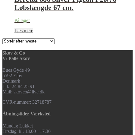
Løbslængde 67 cm.
På lager
Læs mere
Skov & Co
V/ Palle Skov
Bues Gyde 49
5592 Ejby
Denmark
Tlf.: 24 84 25 91
Mail: skovco@live.dk
CVR-nummer: 32718787
Åbningstider Værksted
Mandag Lukket
Tirsdag kl. 13.00 - 17.30