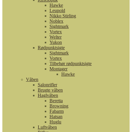
Hawke
Leupold
Nikko Stirling
Noblex
Sightmark
Vortex
Welter
Yukon
Rødpunktsigte
Sightmark
Vortex
Tilbehør rødpunktsigte
Montager
Hawke
Våben
Salonrifler
Brugte våben
Haglvåben
Beretta
Browning
Fabarm
Hatsan
Huglu
Luftvåben