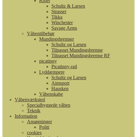
Rifler
Schultz & Larsen
Strasser
Tikka
Winchester
Savage Arms
Våbentilbehør
Mundingsbremser
Schultz og Larsen
Tilpasset Mundingsbremse
Tilpasset Mundingsbremse RF
picatinny
Picatinny-rail
Lyddæmpere
Schultz og Larsen
Aimsport
Hausken
Våbenskabe
Våbenværksted
Specialbyggede våben
Teknik
Information
Ansøgninger
Politi
cookies