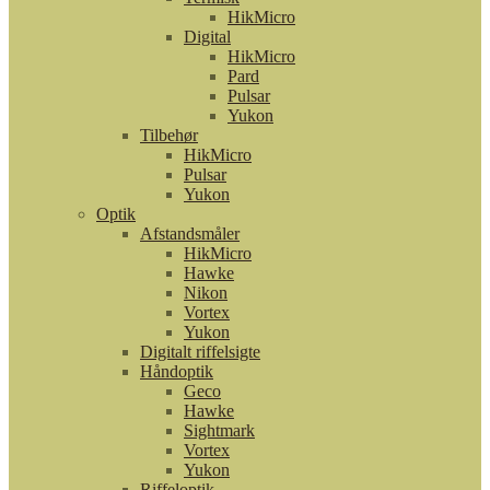
HikMicro
Digital
HikMicro
Pard
Pulsar
Yukon
Tilbehør
HikMicro
Pulsar
Yukon
Optik
Afstandsmåler
HikMicro
Hawke
Nikon
Vortex
Yukon
Digitalt riffelsigte
Håndoptik
Geco
Hawke
Sightmark
Vortex
Yukon
Riffeloptik