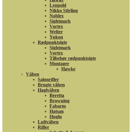
Leupold
Nikko Stirling
Noblex
Sightmark
Vortex
Welter
Yukon
Rødpunktsigte
Sightmark
Vortex
Tilbehør rødpunktsigte
Montager
Hawke
Våben
Salonrifler
Brugte våben
Haglvåben
Beretta
Browning
Fabarm
Hatsan
Huglu
Luftvåben
Rifler