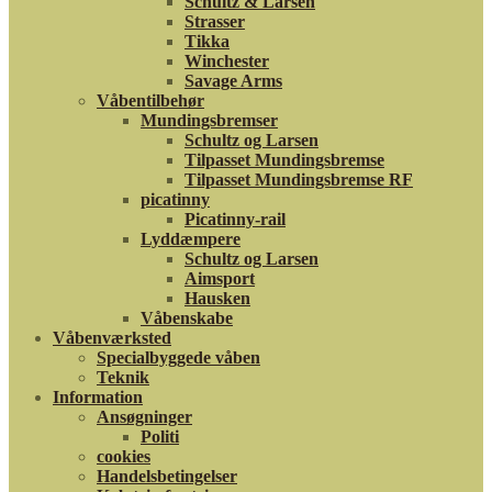
Schultz & Larsen
Strasser
Tikka
Winchester
Savage Arms
Våbentilbehør
Mundingsbremser
Schultz og Larsen
Tilpasset Mundingsbremse
Tilpasset Mundingsbremse RF
picatinny
Picatinny-rail
Lyddæmpere
Schultz og Larsen
Aimsport
Hausken
Våbenskabe
Våbenværksted
Specialbyggede våben
Teknik
Information
Ansøgninger
Politi
cookies
Handelsbetingelser