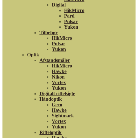
Digital
HikMicro
Pard
Pulsar
Yukon
Tilbehør
HikMicro
Pulsar
Yukon
Optik
Afstandsmåler
HikMicro
Hawke
Nikon
Vortex
Yukon
Digitalt riffelsigte
Håndoptik
Geco
Hawke
Sightmark
Vortex
Yukon
Riffeloptik
Hawke