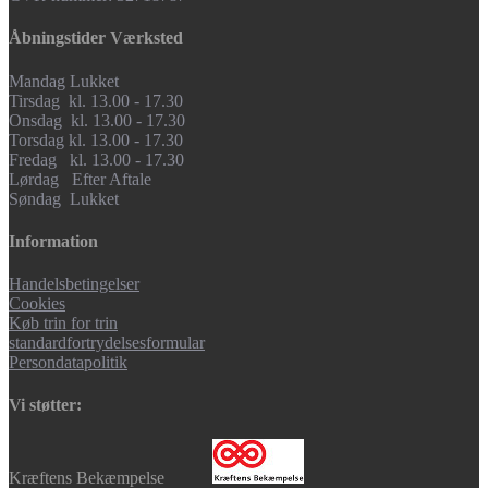
Åbningstider Værksted
Mandag Lukket
Tirsdag kl. 13.00 - 17.30
Onsdag kl. 13.00 - 17.30
Torsdag kl. 13.00 - 17.30
Fredag kl. 13.00 - 17.30
Lørdag Efter Aftale
Søndag Lukket
Information
Handelsbetingelser
Cookies
Køb trin for trin
standardfortrydelsesformular
Persondatapolitik
Vi støtter:
Kræftens Bekæmpelse