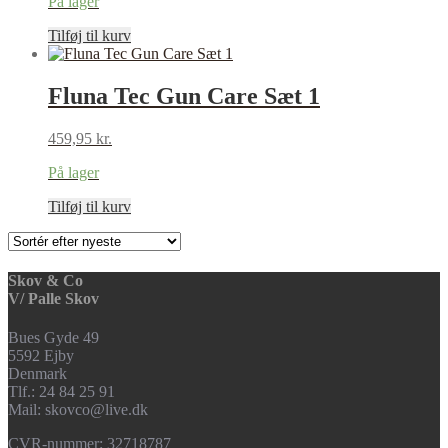
På lager
Tilføj til kurv
Fluna Tec Gun Care Sæt 1
459,95
kr.
På lager
Tilføj til kurv
Skov & Co
V/ Palle Skov
Bues Gyde 49
5592 Ejby
Denmark
Tlf.: 24 84 25 91
Mail: skovco@live.dk
CVR-nummer: 32718787