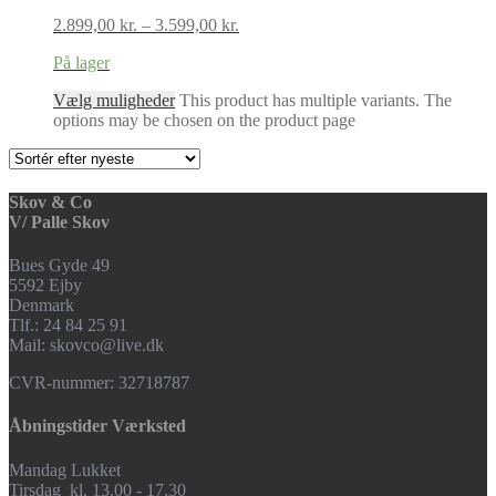
2.899,00
kr.
–
3.599,00
kr.
På lager
Vælg muligheder
This product has multiple variants. The
options may be chosen on the product page
Skov & Co
V/ Palle Skov
Bues Gyde 49
5592 Ejby
Denmark
Tlf.: 24 84 25 91
Mail: skovco@live.dk
CVR-nummer: 32718787
Åbningstider Værksted
Mandag Lukket
Tirsdag kl. 13.00 - 17.30