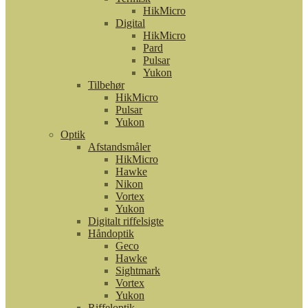
HikMicro
Digital
HikMicro
Pard
Pulsar
Yukon
Tilbehør
HikMicro
Pulsar
Yukon
Optik
Afstandsmåler
HikMicro
Hawke
Nikon
Vortex
Yukon
Digitalt riffelsigte
Håndoptik
Geco
Hawke
Sightmark
Vortex
Yukon
Riffeloptik