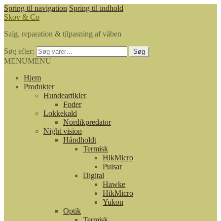
Spring til navigation
Spring til indhold
Skov & Co
Salg, reparation & tilpasning af våben
Søg efter:
Søg
MENU
MENU
Hjem
Produkter
Hundeartikler
Foder
Lokkekald
Nordikpredator
Night vision
Håndholdt
Termisk
HikMicro
Pulsar
Digital
Hawke
HikMicro
Yukon
Optik
Termisk