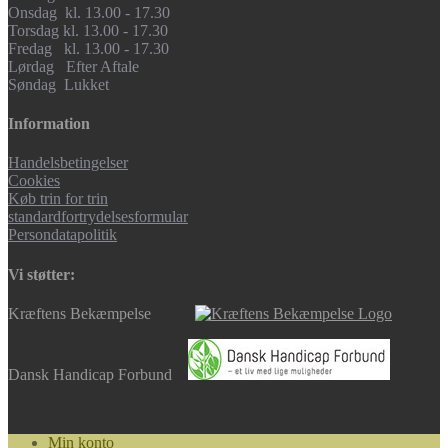
Onsdag kl. 13.00 - 17.30
Torsdag kl. 13.00 - 17.30
Fredag kl. 13.00 - 17.30
Lørdag Efter Aftale
Søndag Lukket
Information
Handelsbetingelser
Cookies
Køb trin for trin
standardfortrydelsesformular
Persondatapolitik
Vi støtter:
Kræftens Bekæmpelse
Dansk Handicap Forbund
Min konto