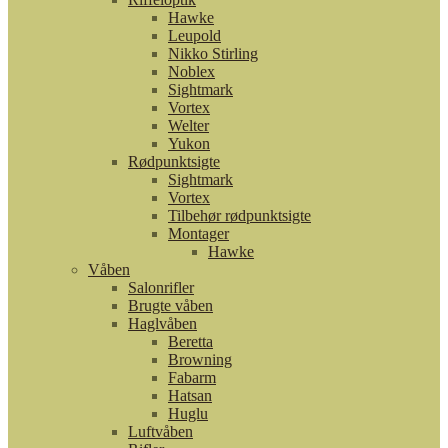
Hawke
Leupold
Nikko Stirling
Noblex
Sightmark
Vortex
Welter
Yukon
Rødpunktsigte
Sightmark
Vortex
Tilbehør rødpunktsigte
Montager
Hawke
Våben
Salonrifler
Brugte våben
Haglvåben
Beretta
Browning
Fabarm
Hatsan
Huglu
Luftvåben