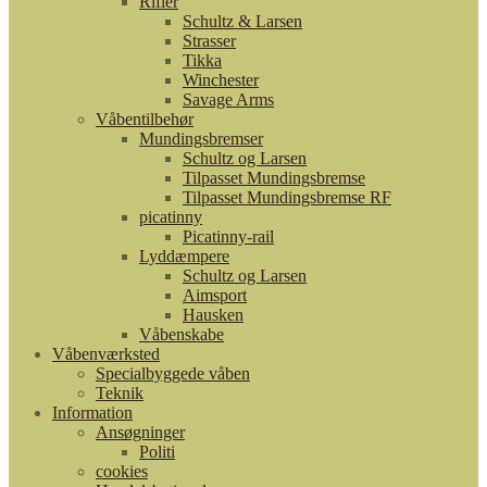
Rifler
Schultz & Larsen
Strasser
Tikka
Winchester
Savage Arms
Våbentilbehør
Mundingsbremser
Schultz og Larsen
Tilpasset Mundingsbremse
Tilpasset Mundingsbremse RF
picatinny
Picatinny-rail
Lyddæmpere
Schultz og Larsen
Aimsport
Hausken
Våbenskabe
Våbenværksted
Specialbyggede våben
Teknik
Information
Ansøgninger
Politi
cookies