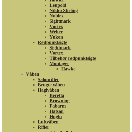
Leupold
Nikko Stirling
Noblex
Sightmark
Vortex
Welter
Yukon
Rødpunktsigte
Sightmark
Vortex
Tilbehør rødpunktsigte
Montager
Hawke
Våben
Salonrifler
Brugte våben
Haglvåben
Beretta
Browning
Fabarm
Hatsan
Huglu
Luftvåben
Rifler