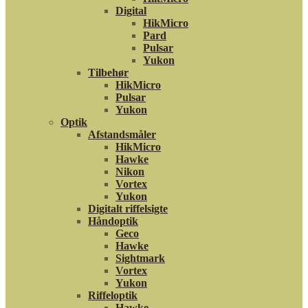
Digital
HikMicro
Pard
Pulsar
Yukon
Tilbehør
HikMicro
Pulsar
Yukon
Optik
Afstandsmåler
HikMicro
Hawke
Nikon
Vortex
Yukon
Digitalt riffelsigte
Håndoptik
Geco
Hawke
Sightmark
Vortex
Yukon
Riffeloptik
Hawke