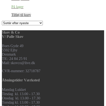
På lager
Tilføj til kurv
Skov & Co
V/ Palle Skov
Bues Gyde 49
5592 Ejby
Denmark
Tlf.: 24 84 25 91
Mail: skovco@live.dk
CVR-nummer: 32718787
Åbningstider Værksted
Mandag Lukket
Tirsdag kl. 13.00 - 17.30
Onsdag kl. 13.00 - 17.30
Torsdag kl. 13.00 - 17.30