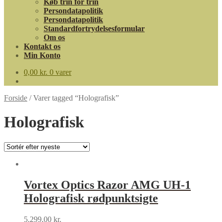
Køb trin for trin
Persondatapolitik
Persondatapolitik
Standardfortrydelsesformular
Om os
Kontakt os
Min Konto
0,00
kr.
0 varer
Forside
/
Varer tagged “Holografisk”
Holografisk
Vortex Optics Razor AMG UH-1
Holografisk rødpunktsigte
5.299,00
kr.