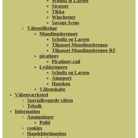
Schultz & Larsen
Strasser
Tikka
Winchester
Savage Arms
Våbentilbehør
Mundingsbremser
Schultz og Larsen
Tilpasset Mundingsbremse
Tilpasset Mundingsbremse RF
picatinny
Picatinny-rail
Lyddæmpere
Schultz og Larsen
Aimsport
Hausken
Våbenskabe
Våbenværksted
Specialbyggede våben
Teknik
Information
Ansøgninger
Politi
cookies
Handelsbetingelser