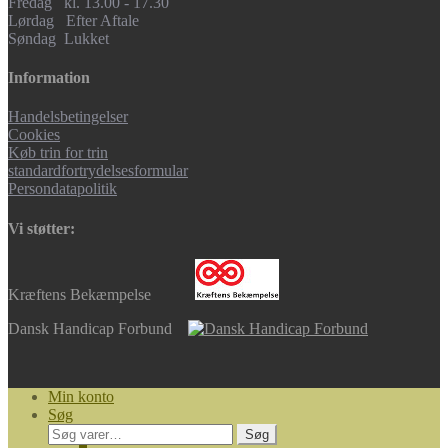
Fredag kl. 13.00 - 17.30
Lørdag Efter Aftale
Søndag Lukket
Information
Handelsbetingelser
Cookies
Køb trin for trin
standardfortrydelsesformular
Persondatapolitik
Vi støtter:
Kræftens Bekæmpelse
Dansk Handicap Forbund
Min konto
Søg
Søg
Søg