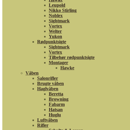
Leupold
Nikko Stirling
Noblex
Sightmark
Vortex
Welter
Yukon
Rødpunktsigte
Sightmark
Vortex
Tilbehør rødpunktsigte
Montager
Hawke
Våben
Salonrifler
Brugte våben
Haglvåben
Beretta
Browning
Fabarm
Hatsan
Huglu
Luftvåben
Rifler