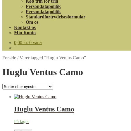
Køb trin for trin
Persondatapolitik
Persondatapolitik
Standardfortrydelsesformular
Om os
Kontakt os
Min Konto
0,00
kr.
0 varer
Forside
/
Varer tagged “Huglu Ventus Camo”
Huglu Ventus Camo
Huglu Ventus Camo
På lager