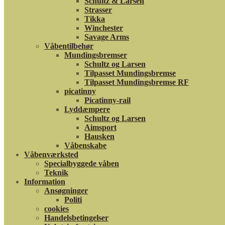
Schultz & Larsen
Strasser
Tikka
Winchester
Savage Arms
Våbentilbehør
Mundingsbremser
Schultz og Larsen
Tilpasset Mundingsbremse
Tilpasset Mundingsbremse RF
picatinny
Picatinny-rail
Lyddæmpere
Schultz og Larsen
Aimsport
Hausken
Våbenskabe
Våbenværksted
Specialbyggede våben
Teknik
Information
Ansøgninger
Politi
cookies
Handelsbetingelser