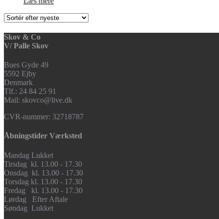
Læs mere
Skov & Co
V/ Palle Skov
Bues Gyde 49
5592 Ejby
Denmark
Tlf.: 24 84 25 91
Mail: skovco@live.dk
CVR-nummer: 32718787
Åbningstider Værksted
Mandag Lukket
Tirsdag kl. 13.00 - 17.30
Onsdag kl. 13.00 - 17.30
Torsdag kl. 13.00 - 17.30
Fredag kl. 13.00 - 17.30
Lørdag Efter Aftale
Søndag Lukket