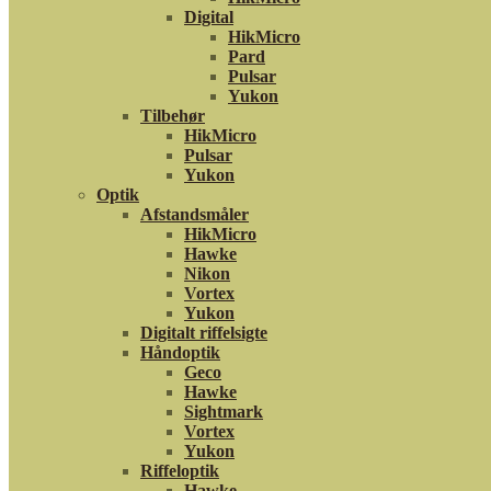
Digital
HikMicro
Pard
Pulsar
Yukon
Tilbehør
HikMicro
Pulsar
Yukon
Optik
Afstandsmåler
HikMicro
Hawke
Nikon
Vortex
Yukon
Digitalt riffelsigte
Håndoptik
Geco
Hawke
Sightmark
Vortex
Yukon
Riffeloptik
Hawke