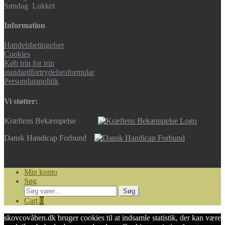
Søndag Lukket
Information
Handelsbetingelser
Cookies
Køb trin for trin
standardfortrydelsesformular
Persondatapolitik
Vi støtter:
Kræftens Bekæmpelse
Dansk Handicap Forbund
Min konto
Søg
Søg
Søg
efter:
Cart
0
skovcovåben.dk bruger cookies til at indsamle statistik, der kan være