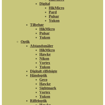
Digital
HikMicro
Pard
Pulsar
Yukon
Tilbehør
HikMicro
Pulsar
Yukon
Optik
Afstandsmåler
HikMicro
Hawke
Nikon
Vortex
Yukon
Digitalt riffelsigte
Håndoptik
Geco
Hawke
Sightmark
Vortex
Yukon
Riffeloptik
Hawke