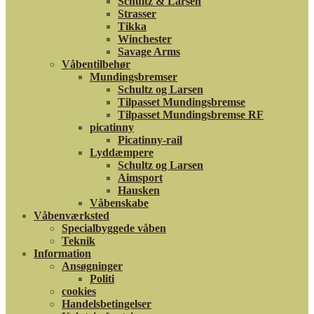
Schultz & Larsen
Strasser
Tikka
Winchester
Savage Arms
Våbentilbehør
Mundingsbremser
Schultz og Larsen
Tilpasset Mundingsbremse
Tilpasset Mundingsbremse RF
picatinny
Picatinny-rail
Lyddæmpere
Schultz og Larsen
Aimsport
Hausken
Våbenskabe
Våbenværksted
Specialbyggede våben
Teknik
Information
Ansøgninger
Politi
cookies
Handelsbetingelser