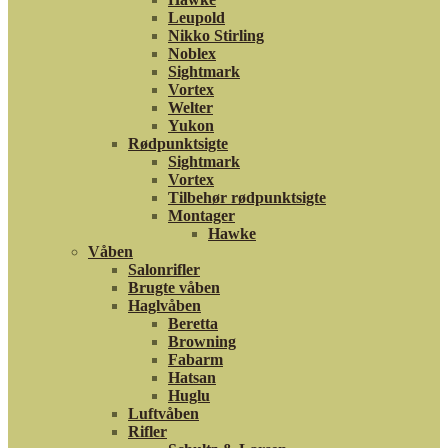
Leupold
Nikko Stirling
Noblex
Sightmark
Vortex
Welter
Yukon
Rødpunktsigte
Sightmark
Vortex
Tilbehør rødpunktsigte
Montager
Hawke
Våben
Salonrifler
Brugte våben
Haglvåben
Beretta
Browning
Fabarm
Hatsan
Huglu
Luftvåben
Rifler