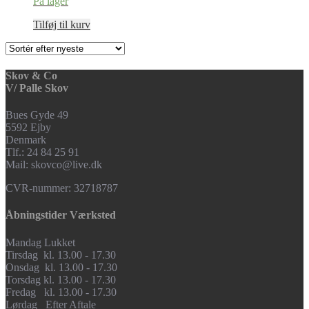
På lager
Tilføj til kurv
Skov & Co
V/ Palle Skov
Bues Gyde 49
5592 Ejby
Denmark
Tlf.: 24 84 25 91
Mail: skovco@live.dk
CVR-nummer: 32718787
Åbningstider Værksted
Mandag Lukket
Tirsdag kl. 13.00 - 17.30
Onsdag kl. 13.00 - 17.30
Torsdag kl. 13.00 - 17.30
Fredag kl. 13.00 - 17.30
Lørdag Efter Aftale