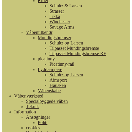
Rifler
Schultz & Larsen
Strasser
Tikka
Winchester
Savage Arms
Våbentilbehør
Mundingsbremser
Schultz og Larsen
Tilpasset Mundingsbremse
Tilpasset Mundingsbremse RF
picatinny
Picatinny-rail
Lyddæmpere
Schultz og Larsen
Aimsport
Hausken
Våbenskabe
Våbenværksted
Specialbyggede våben
Teknik
Information
Ansøgninger
Politi
cookies