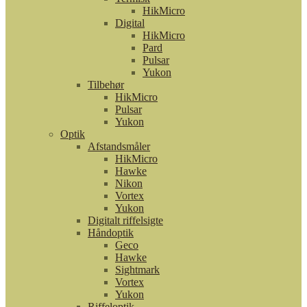
HikMicro
Digital
HikMicro
Pard
Pulsar
Yukon
Tilbehør
HikMicro
Pulsar
Yukon
Optik
Afstandsmåler
HikMicro
Hawke
Nikon
Vortex
Yukon
Digitalt riffelsigte
Håndoptik
Geco
Hawke
Sightmark
Vortex
Yukon
Riffeloptik