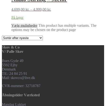
4.699,00
kr.
–
4.999,00
kr.
På lager
Vælg muligheder
This product has multiple variants. The
options may be chosen on the product page
Skov & Co
V/ Palle Skov
Bues Gyde 49
5592 Ejby
Denmark
Tlf.: 24 84 25 91
Mail: skovco@live.dk
CVR-nummer: 32718787
Åbningstider Værksted
Mandag Lukket