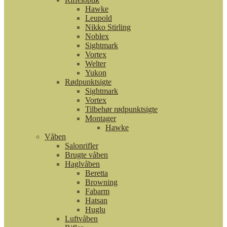
Hawke
Leupold
Nikko Stirling
Noblex
Sightmark
Vortex
Welter
Yukon
Rødpunktsigte
Sightmark
Vortex
Tilbehør rødpunktsigte
Montager
Hawke
Våben
Salonrifler
Brugte våben
Haglvåben
Beretta
Browning
Fabarm
Hatsan
Huglu
Luftvåben