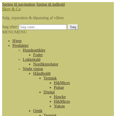
Spring til navigation
Spring til indhold
Skov & Co
Salg, reparation & tilpasning af våben
Søg efter:
Søg
MENU
MENU
Hjem
Produkter
Hundeartikler
Foder
Lokkekald
Nordikpredator
Night vision
Håndholdt
Termisk
HikMicro
Pulsar
Digital
Hawke
HikMicro
Yukon
Optik
Termisk