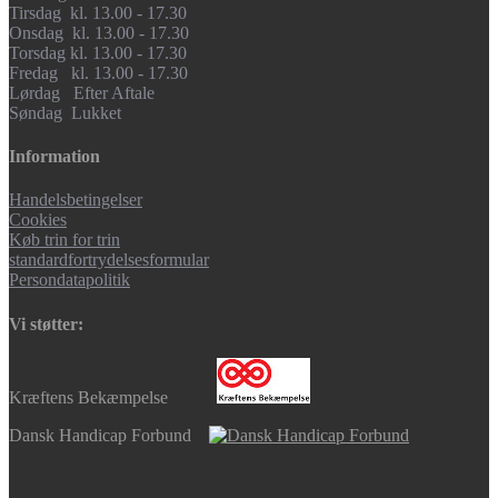
Tirsdag kl. 13.00 - 17.30
Onsdag kl. 13.00 - 17.30
Torsdag kl. 13.00 - 17.30
Fredag kl. 13.00 - 17.30
Lørdag Efter Aftale
Søndag Lukket
Information
Handelsbetingelser
Cookies
Køb trin for trin
standardfortrydelsesformular
Persondatapolitik
Vi støtter:
Kræftens Bekæmpelse
Dansk Handicap Forbund