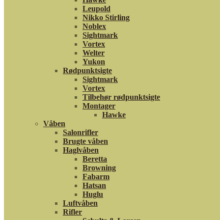
Leupold
Nikko Stirling
Noblex
Sightmark
Vortex
Welter
Yukon
Rødpunktsigte
Sightmark
Vortex
Tilbehør rødpunktsigte
Montager
Hawke
Våben
Salonrifler
Brugte våben
Haglvåben
Beretta
Browning
Fabarm
Hatsan
Huglu
Luftvåben
Rifler