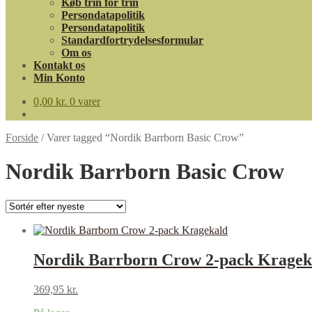
Køb trin for trin
Persondatapolitik
Persondatapolitik
Standardfortrydelsesformular
Om os
Kontakt os
Min Konto
0,00
kr.
0 varer
Forside
/
Varer tagged “Nordik Barrborn Basic Crow”
Nordik Barrborn Basic Crow
Nordik Barrborn Crow 2-pack Kragek
369,95
kr.