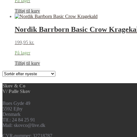
På lager
Tilføj til kurv
Nordik Barrborn Basic Crow Krageka
199,95
kr.
På lager
Tilføj til kurv
Skov & Co
V/ Palle Skov
Bues Gyde 49
5592 Ejby
Denmark
Tlf.: 24 84 25 91
Mail: skovco@live.dk
CVR-nummer: 32718787