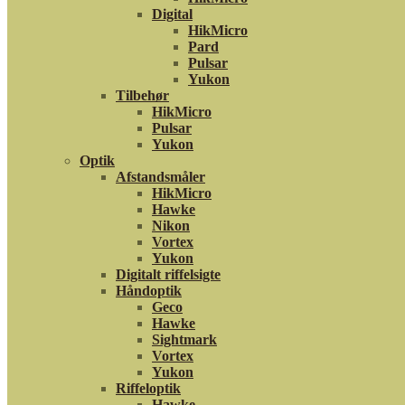
Digital
HikMicro
Pard
Pulsar
Yukon
Tilbehør
HikMicro
Pulsar
Yukon
Optik
Afstandsmåler
HikMicro
Hawke
Nikon
Vortex
Yukon
Digitalt riffelsigte
Håndoptik
Geco
Hawke
Sightmark
Vortex
Yukon
Riffeloptik
Hawke