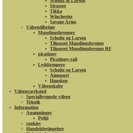
Schultz & Larsen
Strasser
Tikka
Winchester
Savage Arms
Våbentilbehør
Mundingsbremser
Schultz og Larsen
Tilpasset Mundingsbremse
Tilpasset Mundingsbremse RF
picatinny
Picatinny-rail
Lyddæmpere
Schultz og Larsen
Aimsport
Hausken
Våbenskabe
Våbenværksted
Specialbyggede våben
Teknik
Information
Ansøgninger
Politi
cookies
Handelsbetingelser