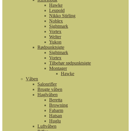
Hawke
Leupold
Nikko Stirling
Noblex
Sightmark
Vortex
Welter
Yukon
Rødpunktsigte
Sightmark
Vortex
Tilbehør rødpunktsigte
Montager
Hawke
Våben
Salonrifler
Brugte våben
Haglvåben
Beretta
Browning
Fabarm
Hatsan
Huglu
Luftvåben