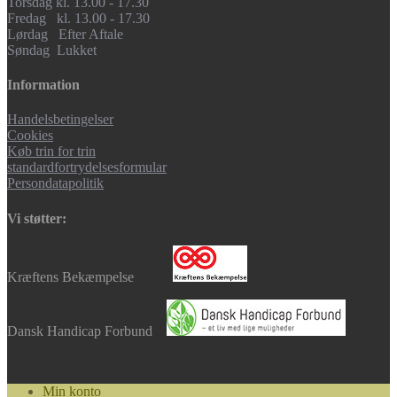
Torsdag kl. 13.00 - 17.30
Fredag kl. 13.00 - 17.30
Lørdag Efter Aftale
Søndag Lukket
Information
Handelsbetingelser
Cookies
Køb trin for trin
standardfortrydelsesformular
Persondatapolitik
Vi støtter:
Kræftens Bekæmpelse
Dansk Handicap Forbund
Min konto