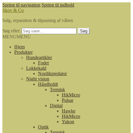
Spring til navigation
Spring til indhold
Skov & Co
Salg, reparation & tilpasning af våben
Søg efter:
Søg
MENU
MENU
Hjem
Produkter
Hundeartikler
Foder
Lokkekald
Nordikpredator
Night vision
Håndholdt
Termisk
HikMicro
Pulsar
Digital
Hawke
HikMicro
Yukon
Optik
Termisk