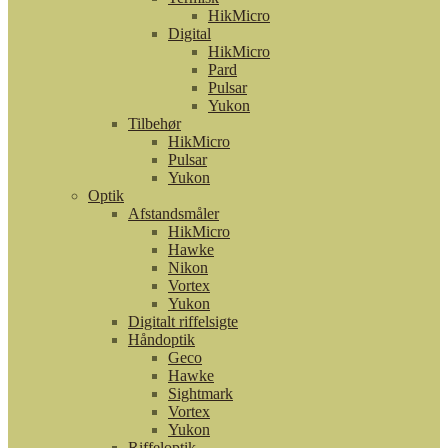
HikMicro
Digital
HikMicro
Pard
Pulsar
Yukon
Tilbehør
HikMicro
Pulsar
Yukon
Optik
Afstandsmåler
HikMicro
Hawke
Nikon
Vortex
Yukon
Digitalt riffelsigte
Håndoptik
Geco
Hawke
Sightmark
Vortex
Yukon
Riffeloptik