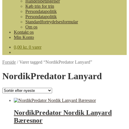
Handelsbetingelser
Køb trin for trin
Persondatapolitik
Persondatapolitik
Standardfortrydelsesformular
Om os
Kontakt os
Min Konto
0,00
kr.
0 varer
Forside
/
Varer tagged “NordikPredator Lanyard”
NordikPredator Lanyard
NordikPredator Nordik Lanyard
Bæresnor