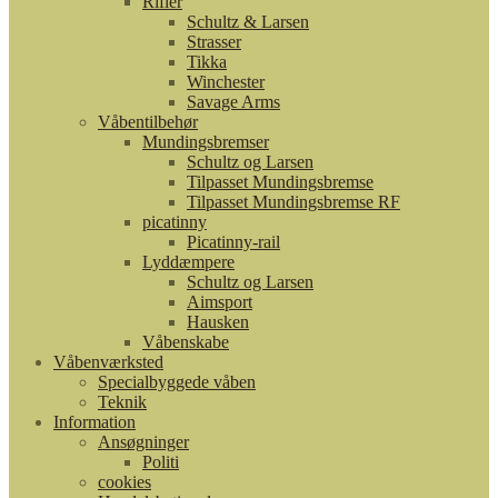
Rifler
Schultz & Larsen
Strasser
Tikka
Winchester
Savage Arms
Våbentilbehør
Mundingsbremser
Schultz og Larsen
Tilpasset Mundingsbremse
Tilpasset Mundingsbremse RF
picatinny
Picatinny-rail
Lyddæmpere
Schultz og Larsen
Aimsport
Hausken
Våbenskabe
Våbenværksted
Specialbyggede våben
Teknik
Information
Ansøgninger
Politi
cookies