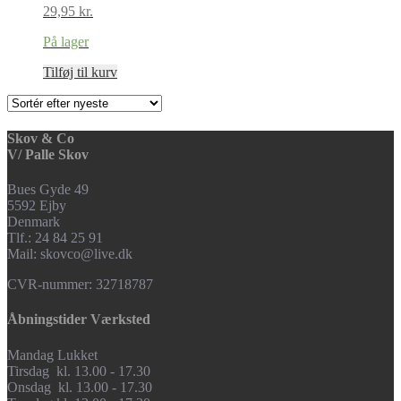
29,95
kr.
På lager
Tilføj til kurv
Skov & Co
V/ Palle Skov
Bues Gyde 49
5592 Ejby
Denmark
Tlf.: 24 84 25 91
Mail: skovco@live.dk
CVR-nummer: 32718787
Åbningstider Værksted
Mandag Lukket
Tirsdag kl. 13.00 - 17.30
Onsdag kl. 13.00 - 17.30