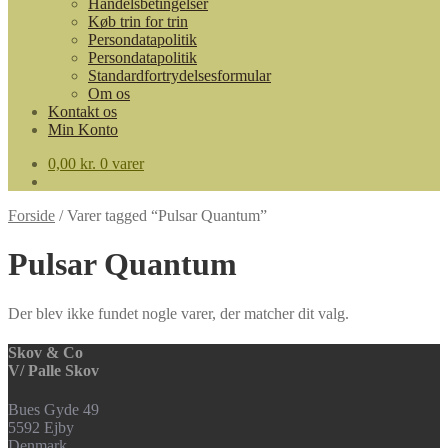
Handelsbetingelser
Køb trin for trin
Persondatapolitik
Persondatapolitik
Standardfortrydelsesformular
Om os
Kontakt os
Min Konto
0,00
kr.
0 varer
Forside
/
Varer tagged “Pulsar Quantum”
Pulsar Quantum
Der blev ikke fundet nogle varer, der matcher dit valg.
Skov & Co
V/ Palle Skov
Bues Gyde 49
5592 Ejby
Denmark