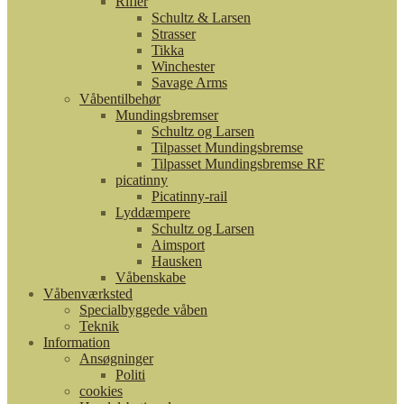
Rifler
Schultz & Larsen
Strasser
Tikka
Winchester
Savage Arms
Våbentilbehør
Mundingsbremser
Schultz og Larsen
Tilpasset Mundingsbremse
Tilpasset Mundingsbremse RF
picatinny
Picatinny-rail
Lyddæmpere
Schultz og Larsen
Aimsport
Hausken
Våbenskabe
Våbenværksted
Specialbyggede våben
Teknik
Information
Ansøgninger
Politi
cookies