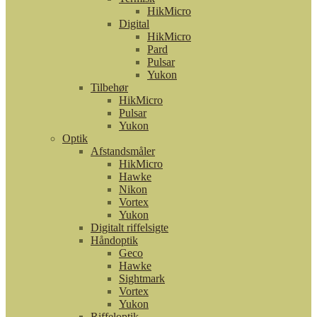
HikMicro
Digital
HikMicro
Pard
Pulsar
Yukon
Tilbehør
HikMicro
Pulsar
Yukon
Optik
Afstandsmåler
HikMicro
Hawke
Nikon
Vortex
Yukon
Digitalt riffelsigte
Håndoptik
Geco
Hawke
Sightmark
Vortex
Yukon
Riffeloptik