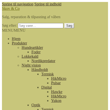
Spring til navigation
Spring til indhold
Skov & Co
Salg, reparation & tilpasning af våben
Søg efter:
Søg
MENU
MENU
Hjem
Produkter
Hundeartikler
Foder
Lokkekald
Nordikpredator
Night vision
Håndholdt
Termisk
HikMicro
Pulsar
Digital
Hawke
HikMicro
Yukon
Optik
Termisk