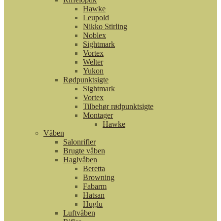
Hawke
Leupold
Nikko Stirling
Noblex
Sightmark
Vortex
Welter
Yukon
Rødpunktsigte
Sightmark
Vortex
Tilbehør rødpunktsigte
Montager
Hawke
Våben
Salonrifler
Brugte våben
Haglvåben
Beretta
Browning
Fabarm
Hatsan
Huglu
Luftvåben