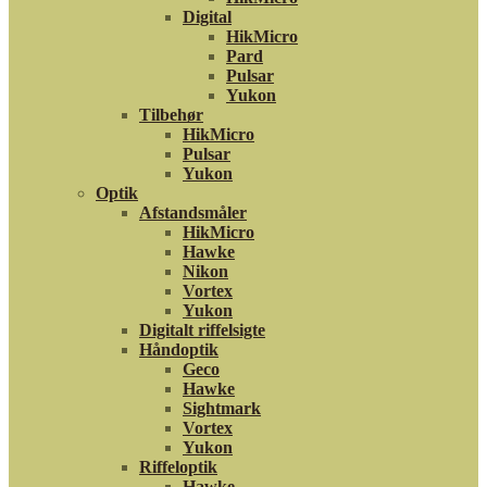
Digital
HikMicro
Pard
Pulsar
Yukon
Tilbehør
HikMicro
Pulsar
Yukon
Optik
Afstandsmåler
HikMicro
Hawke
Nikon
Vortex
Yukon
Digitalt riffelsigte
Håndoptik
Geco
Hawke
Sightmark
Vortex
Yukon
Riffeloptik
Hawke