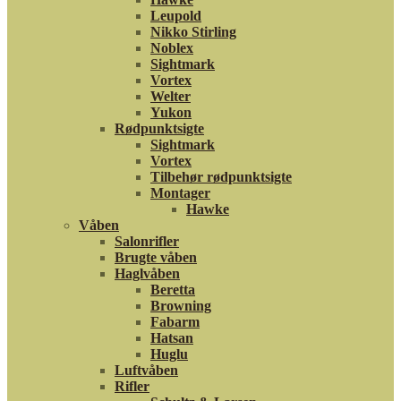
Leupold
Nikko Stirling
Noblex
Sightmark
Vortex
Welter
Yukon
Rødpunktsigte
Sightmark
Vortex
Tilbehør rødpunktsigte
Montager
Hawke
Våben
Salonrifler
Brugte våben
Haglvåben
Beretta
Browning
Fabarm
Hatsan
Huglu
Luftvåben
Rifler