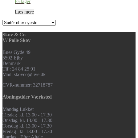
På lager
Læs mere
Skov & Co
V/ Palle Skov
Bues Gyde 49
5592 Ejby
Denmark
Tlf.: 24 84 25 91
Mail: skovco@live.dk
CVR-nummer: 32718787
Åbningstider Værksted
Mandag Lukket
Tirsdag kl. 13.00 - 17.30
Onsdag kl. 13.00 - 17.30
Torsdag kl. 13.00 - 17.30
Fredag kl. 13.00 - 17.30
Lørdag Efter Aftale