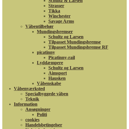
Schultz & Larsen
Strasser
Tikka
Winchester
Savage Arms
Våbentilbehør
Mundingsbremser
Schultz og Larsen
Tilpasset Mundingsbremse
Tilpasset Mundingsbremse RF
picatinny
Picatinny-rail
Lyddæmpere
Schultz og Larsen
Aimsport
Hausken
Våbenskabe
Våbenværksted
Specialbyggede våben
Teknik
Information
Ansøgninger
Politi
cookies
Handelsbetingelser