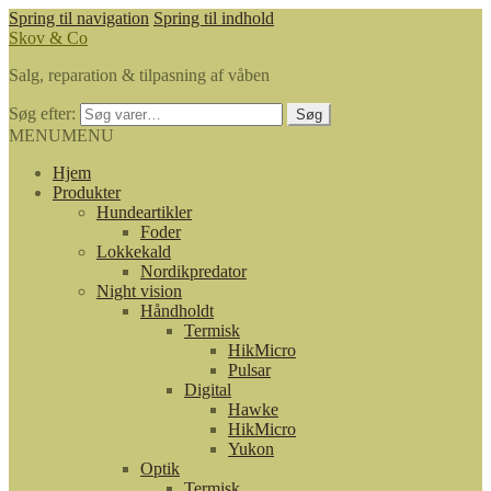
Spring til navigation
Spring til indhold
Skov & Co
Salg, reparation & tilpasning af våben
Søg efter:
Søg
MENU
MENU
Hjem
Produkter
Hundeartikler
Foder
Lokkekald
Nordikpredator
Night vision
Håndholdt
Termisk
HikMicro
Pulsar
Digital
Hawke
HikMicro
Yukon
Optik
Termisk