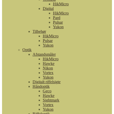
HikMicro
Digital
HikMicro
Pard
Pulsar
Yukon
Tilbehør
HikMicro
Pulsar
Yukon
Optik
Afstandsmåler
HikMicro
Hawke
Nikon
Vortex
Yukon
Digitalt riffelsigte
Håndoptik
Geco
Hawke
Sightmark
Vortex
Yukon
Riffeloptik