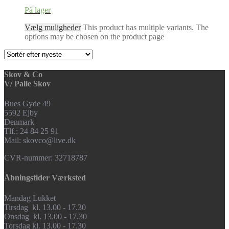
På lager
Vælg muligheder
This product has multiple variants. The
options may be chosen on the product page
Skov & Co
V/ Palle Skov
Bues Gyde 49
5592 Ejby
Denmark
Tlf.: 24 84 25 91
Mail: skovco@live.dk
CVR-nummer: 32718787
Åbningstider Værksted
Mandag Lukket
Tirsdag kl. 13.00 - 17.30
Onsdag kl. 13.00 - 17.30
Torsdag kl. 13.00 - 17.30