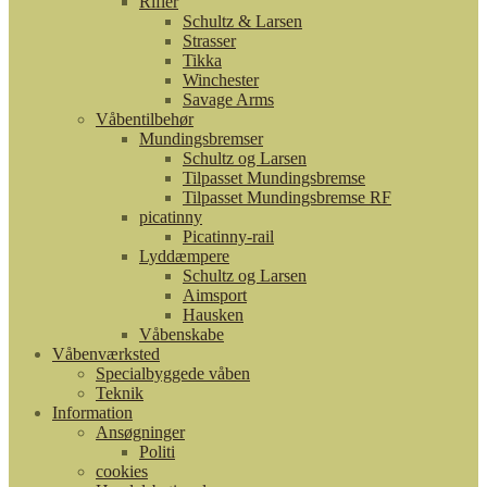
Rifler
Schultz & Larsen
Strasser
Tikka
Winchester
Savage Arms
Våbentilbehør
Mundingsbremser
Schultz og Larsen
Tilpasset Mundingsbremse
Tilpasset Mundingsbremse RF
picatinny
Picatinny-rail
Lyddæmpere
Schultz og Larsen
Aimsport
Hausken
Våbenskabe
Våbenværksted
Specialbyggede våben
Teknik
Information
Ansøgninger
Politi
cookies