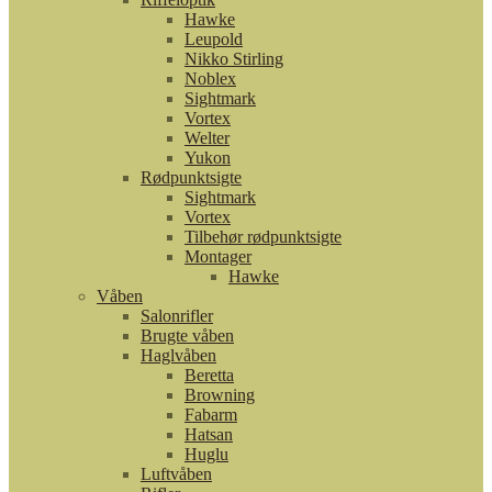
Hawke
Leupold
Nikko Stirling
Noblex
Sightmark
Vortex
Welter
Yukon
Rødpunktsigte
Sightmark
Vortex
Tilbehør rødpunktsigte
Montager
Hawke
Våben
Salonrifler
Brugte våben
Haglvåben
Beretta
Browning
Fabarm
Hatsan
Huglu
Luftvåben