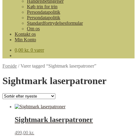
Handelsbetingelser
Køb trin for trin
Persondatapolitik
Persondatapolitik
Standardfortrydelsesformular
Om os
Kontakt os
Min Konto
0,00
kr.
0 varer
Forside
/
Varer tagged “Sightmark laserpatroner”
Sightmark laserpatroner
Sightmark laserpatroner
499,00
kr.