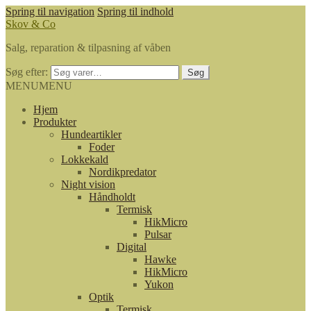
Spring til navigation
Spring til indhold
Skov & Co
Salg, reparation & tilpasning af våben
Søg efter:
Søg
MENU
MENU
Hjem
Produkter
Hundeartikler
Foder
Lokkekald
Nordikpredator
Night vision
Håndholdt
Termisk
HikMicro
Pulsar
Digital
Hawke
HikMicro
Yukon
Optik
Termisk