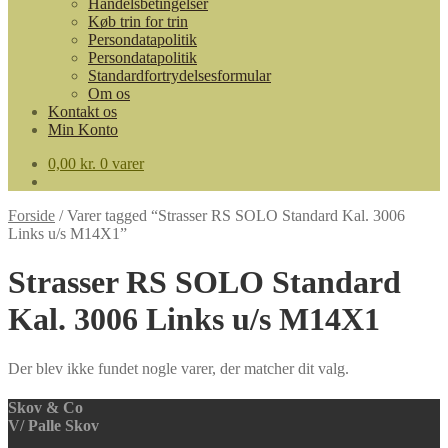
Handelsbetingelser
Køb trin for trin
Persondatapolitik
Persondatapolitik
Standardfortrydelsesformular
Om os
Kontakt os
Min Konto
0,00
kr.
0 varer
Forside
/
Varer tagged “Strasser RS SOLO Standard Kal. 3006
Links u/s M14X1”
Strasser RS SOLO Standard
Kal. 3006 Links u/s M14X1
Der blev ikke fundet nogle varer, der matcher dit valg.
Skov & Co
V/ Palle Skov