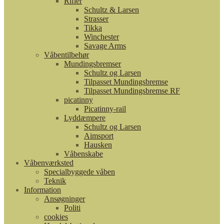
Rifler
Schultz & Larsen
Strasser
Tikka
Winchester
Savage Arms
Våbentilbehør
Mundingsbremser
Schultz og Larsen
Tilpasset Mundingsbremse
Tilpasset Mundingsbremse RF
picatinny
Picatinny-rail
Lyddæmpere
Schultz og Larsen
Aimsport
Hausken
Våbenskabe
Våbenværksted
Specialbyggede våben
Teknik
Information
Ansøgninger
Politi
cookies