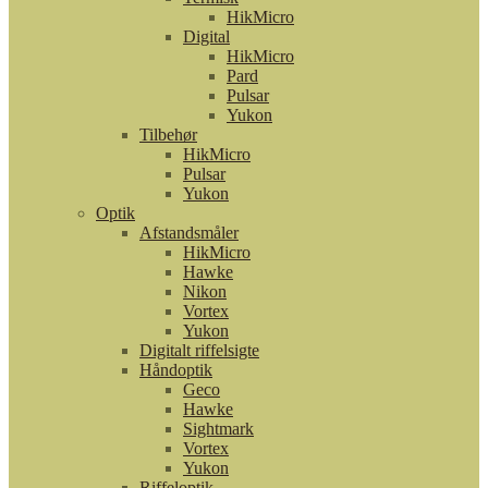
HikMicro
Digital
HikMicro
Pard
Pulsar
Yukon
Tilbehør
HikMicro
Pulsar
Yukon
Optik
Afstandsmåler
HikMicro
Hawke
Nikon
Vortex
Yukon
Digitalt riffelsigte
Håndoptik
Geco
Hawke
Sightmark
Vortex
Yukon
Riffeloptik