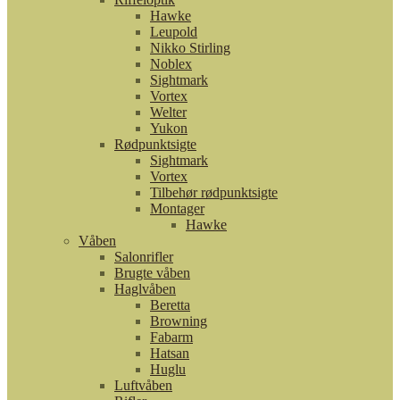
Hawke
Leupold
Nikko Stirling
Noblex
Sightmark
Vortex
Welter
Yukon
Rødpunktsigte
Sightmark
Vortex
Tilbehør rødpunktsigte
Montager
Hawke
Våben
Salonrifler
Brugte våben
Haglvåben
Beretta
Browning
Fabarm
Hatsan
Huglu
Luftvåben