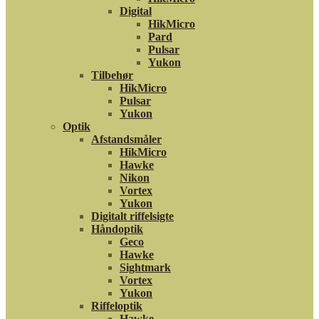
Digital
HikMicro
Pard
Pulsar
Yukon
Tilbehør
HikMicro
Pulsar
Yukon
Optik
Afstandsmåler
HikMicro
Hawke
Nikon
Vortex
Yukon
Digitalt riffelsigte
Håndoptik
Geco
Hawke
Sightmark
Vortex
Yukon
Riffeloptik
Hawke