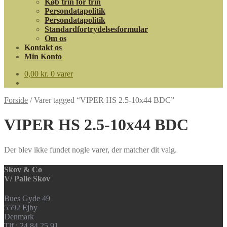
Køb trin for trin
Persondatapolitik
Persondatapolitik
Standardfortrydelsesformular
Om os
Kontakt os
Min Konto
0,00
kr.
0 varer
Forside
/
Varer tagged “VIPER HS 2.5-10x44 BDC”
VIPER HS 2.5-10x44 BDC
Der blev ikke fundet nogle varer, der matcher dit valg.
Skov & Co
V/ Palle Skov
Bues Gyde 49
5592 Ejby
Denmark
Tlf.: 24 84 25 91