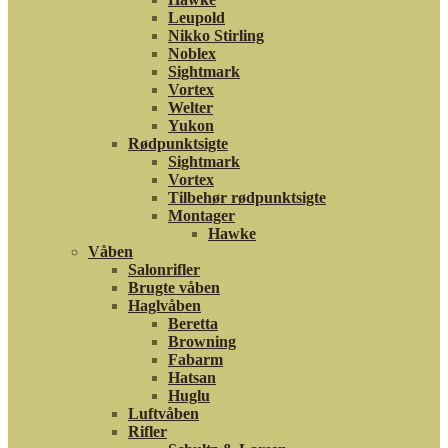
Leupold
Nikko Stirling
Noblex
Sightmark
Vortex
Welter
Yukon
Rødpunktsigte
Sightmark
Vortex
Tilbehør rødpunktsigte
Montager
Hawke
Våben
Salonrifler
Brugte våben
Haglvåben
Beretta
Browning
Fabarm
Hatsan
Huglu
Luftvåben
Rifler