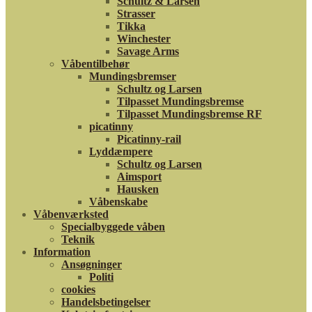
Schultz & Larsen
Strasser
Tikka
Winchester
Savage Arms
Våbentilbehør
Mundingsbremser
Schultz og Larsen
Tilpasset Mundingsbremse
Tilpasset Mundingsbremse RF
picatinny
Picatinny-rail
Lyddæmpere
Schultz og Larsen
Aimsport
Hausken
Våbenskabe
Våbenværksted
Specialbyggede våben
Teknik
Information
Ansøgninger
Politi
cookies
Handelsbetingelser