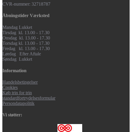
CVR-nummer: 32718787
Åbningstider Værksted
Mandag Lukket
Tirsdag kl. 13.00 - 17.30
Onsdag kl. 13.00 - 17.30
Torsdag kl. 13.00 - 17.30
Fredag kl. 13.00 - 17.30
Lørdag Efter Aftale
Søndag Lukket
Information
Handelsbetingelser
Cookies
Køb trin for trin
standardfortrydelsesformular
Persondatapolitik
Vi støtter: