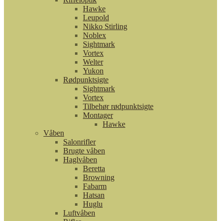
Hawke
Leupold
Nikko Stirling
Noblex
Sightmark
Vortex
Welter
Yukon
Rødpunktsigte
Sightmark
Vortex
Tilbehør rødpunktsigte
Montager
Hawke
Våben
Salonrifler
Brugte våben
Haglvåben
Beretta
Browning
Fabarm
Hatsan
Huglu
Luftvåben