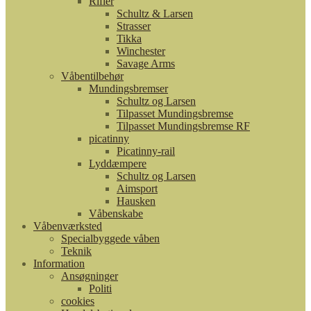
Rifler
Schultz & Larsen
Strasser
Tikka
Winchester
Savage Arms
Våbentilbehør
Mundingsbremser
Schultz og Larsen
Tilpasset Mundingsbremse
Tilpasset Mundingsbremse RF
picatinny
Picatinny-rail
Lyddæmpere
Schultz og Larsen
Aimsport
Hausken
Våbenskabe
Våbenværksted
Specialbyggede våben
Teknik
Information
Ansøgninger
Politi
cookies