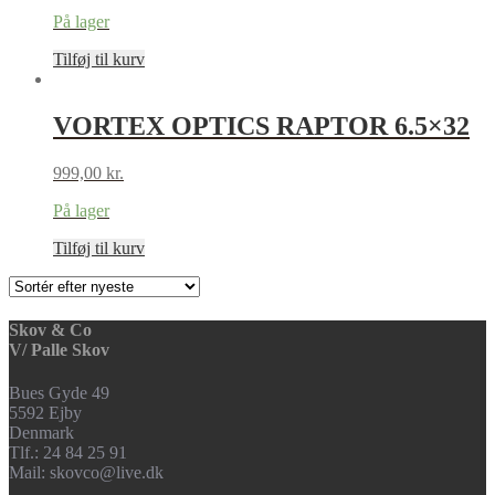
På lager
Tilføj til kurv
VORTEX OPTICS RAPTOR 6.5×32
999,00
kr.
På lager
Tilføj til kurv
Skov & Co
V/ Palle Skov
Bues Gyde 49
5592 Ejby
Denmark
Tlf.: 24 84 25 91
Mail: skovco@live.dk