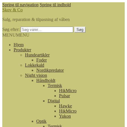
Spring til navigation
Spring til indhold
Skov & Co
Salg, reparation & tilpasning af våben
Søg efter:
Søg
MENU
MENU
Hjem
Produkter
Hundeartikler
Foder
Lokkekald
Nordikpredator
Night vision
Håndholdt
Termisk
HikMicro
Pulsar
Digital
Hawke
HikMicro
Yukon
Optik
Termisk