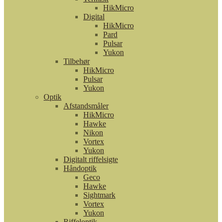
HikMicro
Digital
HikMicro
Pard
Pulsar
Yukon
Tilbehør
HikMicro
Pulsar
Yukon
Optik
Afstandsmåler
HikMicro
Hawke
Nikon
Vortex
Yukon
Digitalt riffelsigte
Håndoptik
Geco
Hawke
Sightmark
Vortex
Yukon
Riffeloptik