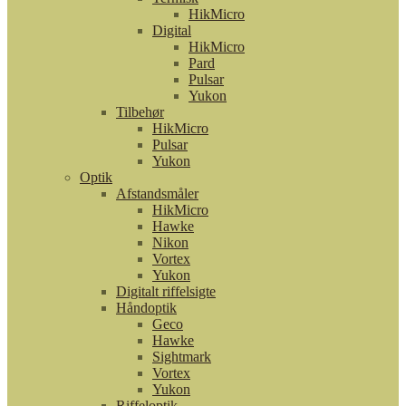
HikMicro
Digital
HikMicro
Pard
Pulsar
Yukon
Tilbehør
HikMicro
Pulsar
Yukon
Optik
Afstandsmåler
HikMicro
Hawke
Nikon
Vortex
Yukon
Digitalt riffelsigte
Håndoptik
Geco
Hawke
Sightmark
Vortex
Yukon
Riffeloptik