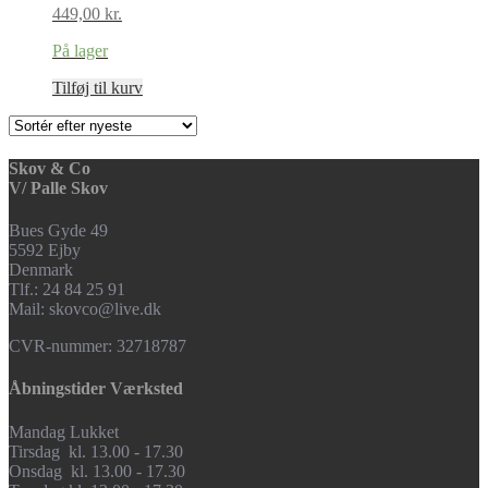
449,00
kr.
På lager
Tilføj til kurv
Skov & Co
V/ Palle Skov
Bues Gyde 49
5592 Ejby
Denmark
Tlf.: 24 84 25 91
Mail: skovco@live.dk
CVR-nummer: 32718787
Åbningstider Værksted
Mandag Lukket
Tirsdag kl. 13.00 - 17.30
Onsdag kl. 13.00 - 17.30