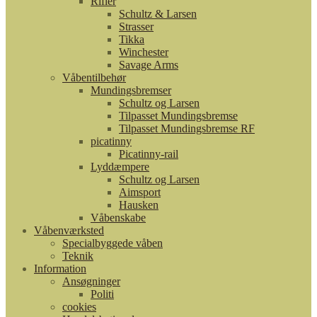
Rifler
Schultz & Larsen
Strasser
Tikka
Winchester
Savage Arms
Våbentilbehør
Mundingsbremser
Schultz og Larsen
Tilpasset Mundingsbremse
Tilpasset Mundingsbremse RF
picatinny
Picatinny-rail
Lyddæmpere
Schultz og Larsen
Aimsport
Hausken
Våbenskabe
Våbenværksted
Specialbyggede våben
Teknik
Information
Ansøgninger
Politi
cookies