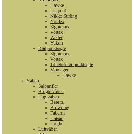
Hawke
Leupold
Nikko Stirling
Noblex
Sightmark
Vortex
Welter
Yukon
Rødpunktsigte
Sightmark
Vortex
Tilbehør rødpunktsigte
Montager
Hawke
Våben
Salonrifler
Brugte våben
Haglvåben
Beretta
Browning
Fabarm
Hatsan
Huglu
Luftvåben