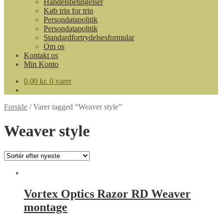
Handelsbetingelser
Køb trin for trin
Persondatapolitik
Persondatapolitik
Standardfortrydelsesformular
Om os
Kontakt os
Min Konto
0,00
kr.
0 varer
Forside
/
Varer tagged “Weaver style”
Weaver style
Vortex Optics Razor RD Weaver
montage