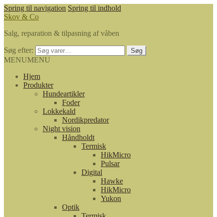
Spring til navigation
Spring til indhold
Skov & Co
Salg, reparation & tilpasning af våben
Søg efter:
Søg
MENU
MENU
Hjem
Produkter
Hundeartikler
Foder
Lokkekald
Nordikpredator
Night vision
Håndholdt
Termisk
HikMicro
Pulsar
Digital
Hawke
HikMicro
Yukon
Optik
Termisk