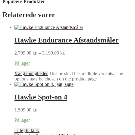
Populære Produkter
Relaterede varer
Hawke Endurance Afstandsmåler
2.799,00
kr.
–
3.199,00
kr.
På lager
Vælg muligheder
This product has multiple variants. The
options may be chosen on the product page
Hawke Spot-on 4
1.599,00
kr.
På lager
Tilføj til kurv