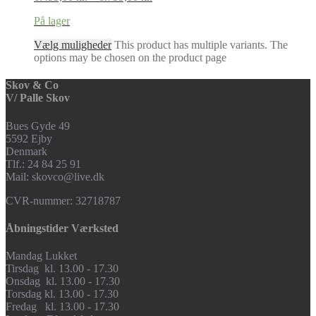
På lager
Vælg muligheder
This product has multiple variants. The
options may be chosen on the product page
Skov & Co
V/ Palle Skov
Bues Gyde 49
5592 Ejby
Denmark
Tlf.: 24 84 25 91
Mail: skovco@live.dk
CVR-nummer: 32718787
Åbningstider Værksted
Mandag Lukket
Tirsdag kl. 13.00 - 17.30
Onsdag kl. 13.00 - 17.30
Torsdag kl. 13.00 - 17.30
Fredag kl. 13.00 - 17.30