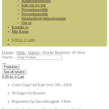
Handelsbetingelser
Køb trin for trin
Persondatapolitik
Persondatapolitik
Standardfortrydelsesformular
Om os
Kontakt os
Min Konto
0,00
kr.
0 varer
Forside
/
Optik
/
Stativer
/
Hawke Bordstativ 26-34cm
Search ...
Produkter
See all results
0,00
kr.
0
Cart
Gratis Fragt Ved Køb Over 500,- DKK
30 Dages Fri Returret
Reparation Og Specialbyggede Våben