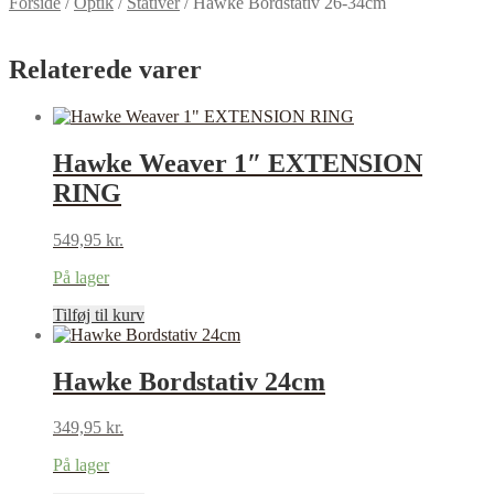
Forside
/
Optik
/
Stativer
/
Hawke Bordstativ 26-34cm
Relaterede varer
Hawke Weaver 1″ EXTENSION
RING
549,95
kr.
På lager
Tilføj til kurv
Hawke Bordstativ 24cm
349,95
kr.
På lager