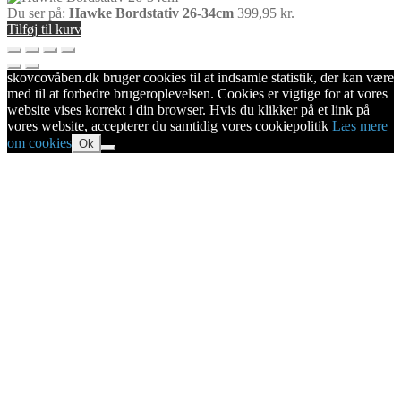
Du ser på:
Hawke Bordstativ 26-34cm
399,95
kr.
Tilføj til kurv
skovcovåben.dk bruger cookies til at indsamle statistik, der kan være
med til at forbedre brugeroplevelsen. Cookies er vigtige for at vores
website vises korrekt i din browser. Hvis du klikker på et link på
vores website, accepterer du samtidig vores cookiepolitik
Læs mere
om cookies
Ok