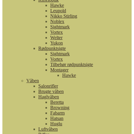
Hawke
Leupold
Nikko Stirling
Noblex
Sightmark
Vortex
Welter
Yukon
Rødpunktsigte
Sightmark
Vortex
Tilbehør rødpunktsigte
Montager
Hawke
Våben
Salonrifler
Brugte våben
Haglvåben
Beretta
Browning
Fabarm
Hatsan
Huglu
Luftvåben