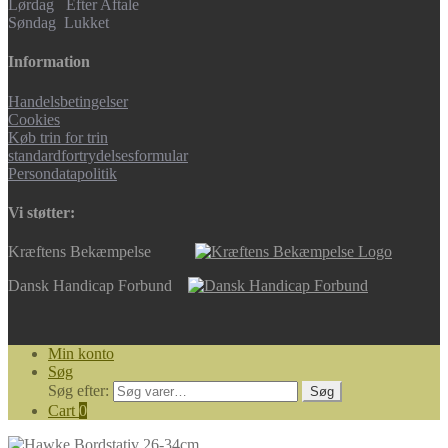
Lørdag Efter Aftale
Søndag Lukket
Information
Handelsbetingelser
Cookies
Køb trin for trin
standardfortrydelsesformular
Persondatapolitik
Vi støtter:
Kræftens Bekæmpelse
Dansk Handicap Forbund
Min konto
Søg
Søg efter:
Søg
Cart
0