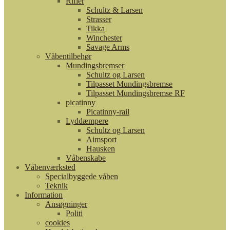
Rifler
Schultz & Larsen
Strasser
Tikka
Winchester
Savage Arms
Våbentilbehør
Mundingsbremser
Schultz og Larsen
Tilpasset Mundingsbremse
Tilpasset Mundingsbremse RF
picatinny
Picatinny-rail
Lyddæmpere
Schultz og Larsen
Aimsport
Hausken
Våbenskabe
Våbenværksted
Specialbyggede våben
Teknik
Information
Ansøgninger
Politi
cookies