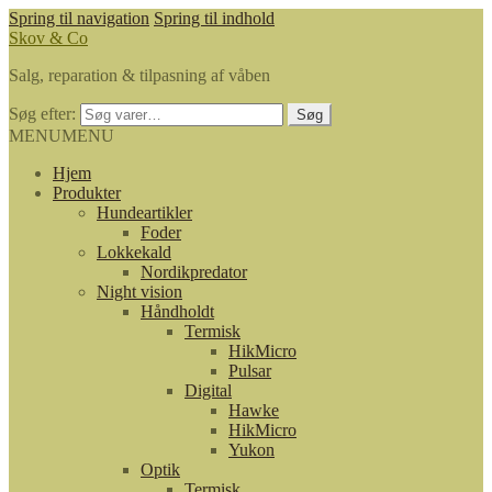
Spring til navigation
Spring til indhold
Skov & Co
Salg, reparation & tilpasning af våben
Søg efter:
Søg
MENU
MENU
Hjem
Produkter
Hundeartikler
Foder
Lokkekald
Nordikpredator
Night vision
Håndholdt
Termisk
HikMicro
Pulsar
Digital
Hawke
HikMicro
Yukon
Optik
Termisk