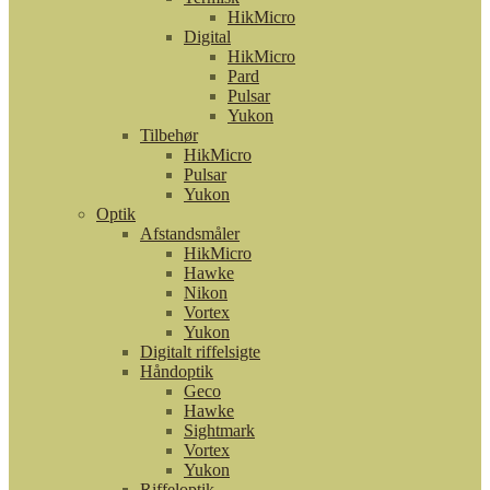
HikMicro
Digital
HikMicro
Pard
Pulsar
Yukon
Tilbehør
HikMicro
Pulsar
Yukon
Optik
Afstandsmåler
HikMicro
Hawke
Nikon
Vortex
Yukon
Digitalt riffelsigte
Håndoptik
Geco
Hawke
Sightmark
Vortex
Yukon
Riffeloptik