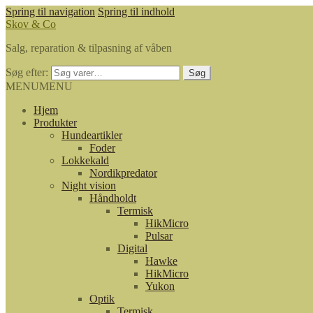
Spring til navigation
Spring til indhold
Skov & Co
Salg, reparation & tilpasning af våben
Søg efter:
Søg
MENU
MENU
Hjem
Produkter
Hundeartikler
Foder
Lokkekald
Nordikpredator
Night vision
Håndholdt
Termisk
HikMicro
Pulsar
Digital
Hawke
HikMicro
Yukon
Optik
Termisk