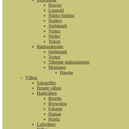
Hawke
Leupold
Nikko Stirling
Noblex
Sightmark
Vortex
Welter
Yukon
Rødpunktsigte
Sightmark
Vortex
Tilbehør rødpunktsigte
Montager
Hawke
Våben
Salonrifler
Brugte våben
Haglvåben
Beretta
Browning
Fabarm
Hatsan
Huglu
Luftvåben