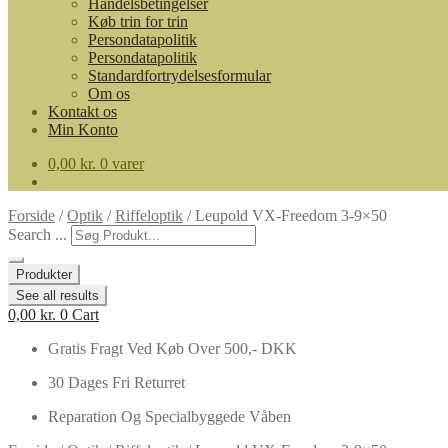
Handelsbetingelser
Køb trin for trin
Persondatapolitik
Persondatapolitik
Standardfortrydelsesformular
Om os
Kontakt os
Min Konto
0,00
kr.
0 varer
Forside
/
Optik
/
Riffeloptik
/
Leupold VX-Freedom 3-9×50
Search ...
Produkter
See all results
0,00
kr.
0
Cart
Gratis Fragt Ved Køb Over 500,- DKK
30 Dages Fri Returret
Reparation Og Specialbyggede Våben