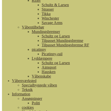
Rifler
Schultz & Larsen
Strasser
Tikka
Winchester
Savage Arms
Våbentilbehør
Mundingsbremser
Schultz og Larsen
Tilpasset Mundingsbremse
Tilpasset Mundingsbremse RF
picatinny
Picatinny-rail
Lyddæmpere
Schultz og Larsen
Aimsport
Hausken
Våbenskabe
Våbenværksted
Specialbyggede våben
Teknik
Information
Ansøgninger
Politi
cookies