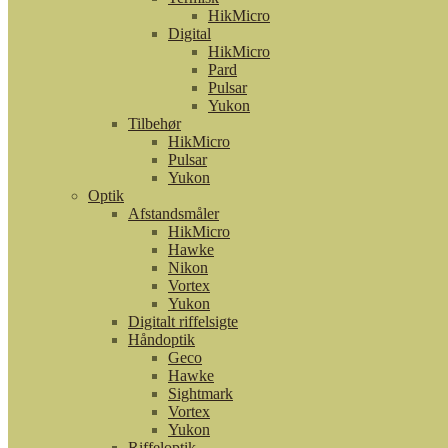
HikMicro
Digital
HikMicro
Pard
Pulsar
Yukon
Tilbehør
HikMicro
Pulsar
Yukon
Optik
Afstandsmåler
HikMicro
Hawke
Nikon
Vortex
Yukon
Digitalt riffelsigte
Håndoptik
Geco
Hawke
Sightmark
Vortex
Yukon
Riffeloptik