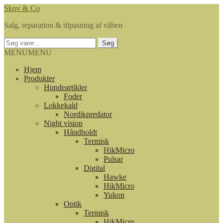
Spring
Spring
Skov & Co
til
til
Salg, reparation & tilpasning af våben
navigation
indhold
Søg
Søg
efter:
MENU
MENU
Hjem
Produkter
Hundeartikler
Foder
Lokkekald
Nordikpredator
Night vision
Håndholdt
Termisk
HikMicro
Pulsar
Digital
Hawke
HikMicro
Yukon
Optik
Termisk
HikMicro