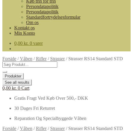
Køb trin for trin
Persondatapolitik
Persondatapolitik
Standardfortrydelsesformular
Om os
Kontakt os
Min Konto
0,00
kr.
0 varer
Forside
/
Våben
/
Rifler
/
Strasser
/
Strasser RS14 Standard STD
Search
...
Produkter
See all results
0,00
kr.
0
Cart
Gratis Fragt Ved Køb Over 500,- DKK
30 Dages Fri Returret
Reparation Og Specialbyggede Våben
Forside
/
Våben
/
Rifler
/
Strasser
/
Strasser RS14 Standard STD