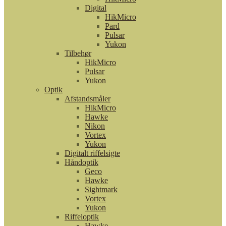
Digital
HikMicro
Pard
Pulsar
Yukon
Tilbehør
HikMicro
Pulsar
Yukon
Optik
Afstandsmåler
HikMicro
Hawke
Nikon
Vortex
Yukon
Digitalt riffelsigte
Håndoptik
Geco
Hawke
Sightmark
Vortex
Yukon
Riffeloptik
Hawke