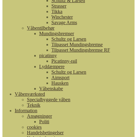
Schultz & Larsen
Strasser
Tikka
Winchester
Savage Arms
Våbentilbehør
Mundingsbremser
Schultz og Larsen
Tilpasset Mundingsbremse
Tilpasset Mundingsbremse RF
picatinny
Picatinny-rail
Lyddæmpere
Schultz og Larsen
Aimsport
Hausken
Våbenskabe
Våbenværksted
Specialbyggede våben
Teknik
Information
Ansøgninger
Politi
cookies
Handelsbetingelser