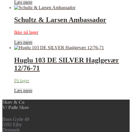
Læs mere
Schultz & Larsen Ambassador
Ikke på lager
Læs mere
Huglu 103 DE SILVER Haglgevær
12/76-71
På lager
Læs mere
Skov & Co
V/ Palle Skov
Bues Gyde 49
5592 Ejby
Denmark