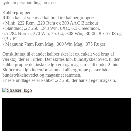
lyddæmper/mundingsbremse.
Kalibregrupper:
Riflen kan skyde med kalibre i tre kalibergrupper:
• Mini: .222 Rem, .223 Rem og 300 AAC Blackout
• Standard: .22-250, .243 Win, 6XC, 6,5 Creedmoor,
6,5-284 Norma, 270 Win, 7 x 64, .308 Win, .30-06, 8 x 57 IS og
9,3 x 62.
• Magnum: 7mm Rem Mag, .300 Win Mag, .375 Ruger
Omskiftning til et andet kaliber sker let og enkelt ved brug af
værktøj, der er i riflen. Der skiftes løb, bundstykkehoved, til den
kalibergruppe de ønskede løb er i og magasin – alt under 2 min.
Skifter man løb indenfor samme kalibergruppe passer både
bundstykkehovedet og magasinet sammen.
Eneste undtagelse er kaliber .22-250, der har sit eget magasin.