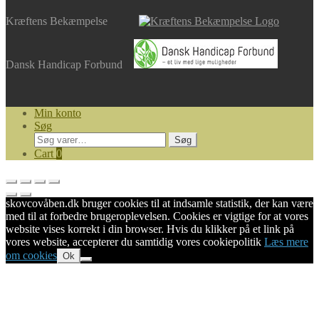
Kræftens Bekæmpelse
Dansk Handicap Forbund
Min konto
Søg
Søg
Søg
efter:
Cart
0
skovcovåben.dk bruger cookies til at indsamle statistik, der kan være
med til at forbedre brugeroplevelsen. Cookies er vigtige for at vores
website vises korrekt i din browser. Hvis du klikker på et link på
vores website, accepterer du samtidig vores cookiepolitik
Læs mere
om cookies
Ok