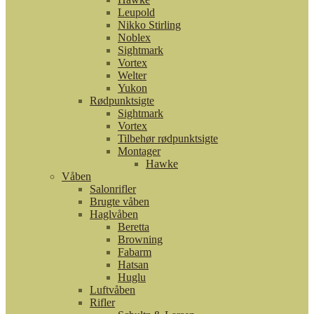
Leupold
Nikko Stirling
Noblex
Sightmark
Vortex
Welter
Yukon
Rødpunktsigte
Sightmark
Vortex
Tilbehør rødpunktsigte
Montager
Hawke
Våben
Salonrifler
Brugte våben
Haglvåben
Beretta
Browning
Fabarm
Hatsan
Huglu
Luftvåben
Rifler