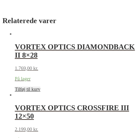
Relaterede varer
VORTEX OPTICS DIAMONDBACK
II 8×28
1.769,00
kr.
På lager
Tilføj til kurv
VORTEX OPTICS CROSSFIRE III
12×50
2.199,00
kr.