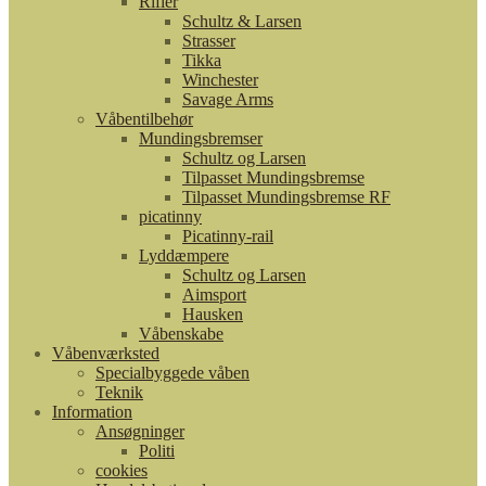
Rifler
Schultz & Larsen
Strasser
Tikka
Winchester
Savage Arms
Våbentilbehør
Mundingsbremser
Schultz og Larsen
Tilpasset Mundingsbremse
Tilpasset Mundingsbremse RF
picatinny
Picatinny-rail
Lyddæmpere
Schultz og Larsen
Aimsport
Hausken
Våbenskabe
Våbenværksted
Specialbyggede våben
Teknik
Information
Ansøgninger
Politi
cookies