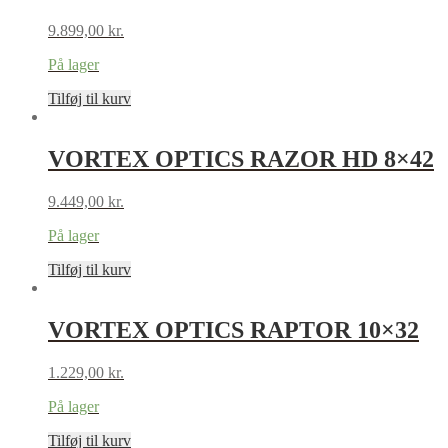
9.899,00
kr.
På lager
Tilføj til kurv
VORTEX OPTICS RAZOR HD 8×42
9.449,00
kr.
På lager
Tilføj til kurv
VORTEX OPTICS RAPTOR 10×32
1.229,00
kr.
På lager
Tilføj til kurv