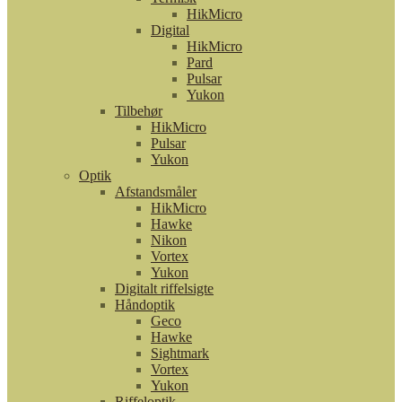
HikMicro
Digital
HikMicro
Pard
Pulsar
Yukon
Tilbehør
HikMicro
Pulsar
Yukon
Optik
Afstandsmåler
HikMicro
Hawke
Nikon
Vortex
Yukon
Digitalt riffelsigte
Håndoptik
Geco
Hawke
Sightmark
Vortex
Yukon
Riffeloptik