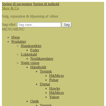
Spring til navigation
Spring til indhold
Skov & Co
Salg, reparation & tilpasning af våben
Søg efter:
Søg
MENU
MENU
Hjem
Produkter
Hundeartikler
Foder
Lokkekald
Nordikpredator
Night vision
Håndholdt
Termisk
HikMicro
Pulsar
Digital
Hawke
HikMicro
Yukon
Optik
Termisk