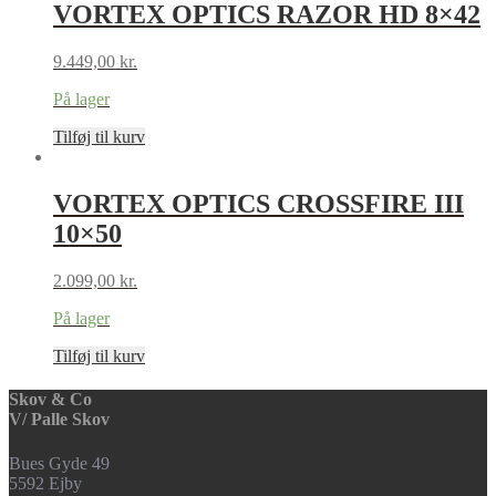
VORTEX OPTICS RAZOR HD 8×42
9.449,00
kr.
På lager
Tilføj til kurv
VORTEX OPTICS CROSSFIRE III
10×50
2.099,00
kr.
På lager
Tilføj til kurv
Skov & Co
V/ Palle Skov
Bues Gyde 49
5592 Ejby