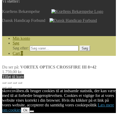
Vi støtter:
Kræftens Bekæmpelse
Dansk Handicap Forbund
Min konto
Søg
Søg efter:
Søg
Cart
0
Du ser på:
VORTEX OPTICS CROSSFIRE III 8×42
1.759,00
kr.
Tilføj til kurv
skovcovåben.dk bruger cookies til at indsamle statistik, der kan være
med til at forbedre brugeroplevelsen. Cookies er vigtige for at vores
website vises korrekt i din browser. Hvis du klikker på et link på
vores website, accepterer du samtidig vores cookiepolitik
Læs mere
om cookies
Ok