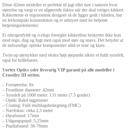
Disse 42mm modeller er perfekte til jagt eller ture i naturen hvor
størrelse og vægt er en afgørende faktor når der skal vælges kikkert.
Kikkerterne er ergonomisk designet så de ligger godt i hånden, har
en let/kompakt konstruktion og er udstyret med let betjente
betjeningselementer.
Et nitrogenfyldt og o-rings forseglet kikkerthus beskytter ikke kun
mod regn, dug og fugt men også mod støv og snavs. Det betyder at
de indvendige optiske komponenter altid er rene og klare.
Twist-up øjestykker med ekstra højt øjepunkt sikrer et fuldt synsfelt,
også for brillebærer.
Vortex Optics yder livsvarig VIP garanti på alle modeller i
Crossfire III serien.
– Forstørrelse: 8x
– Frontlinse diameter: 42mm
– Synsfelt på 1000 meter: 131 meter (7.5 grader)
– Optik: Bak4 tagprismer
– Coating: Fuld multilagsbelægning (FMC)
– Nærfokus: cirka 2,3 meter
– Øjeafstand: 17mm
– Udgangspupil: 5,25mm
– Pupilafstand: 56-76mm