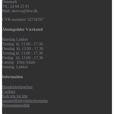
Denmark
Tlf.: 24 84 25 91
Mail: skovco@live.dk
CVR-nummer: 32718787
Åbningstider Værksted
Mandag Lukket
Tirsdag kl. 13.00 - 17.30
Onsdag kl. 13.00 - 17.30
Torsdag kl. 13.00 - 17.30
Fredag kl. 13.00 - 17.30
Lørdag Efter Aftale
Søndag Lukket
Information
Handelsbetingelser
Cookies
Køb trin for trin
standardfortrydelsesformular
Persondatapolitik