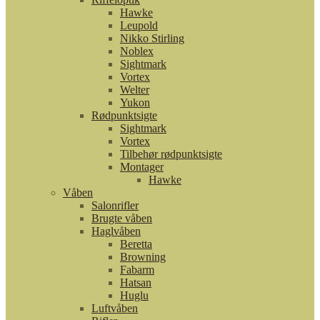
Hawke
Leupold
Nikko Stirling
Noblex
Sightmark
Vortex
Welter
Yukon
Rødpunktsigte
Sightmark
Vortex
Tilbehør rødpunktsigte
Montager
Hawke
Våben
Salonrifler
Brugte våben
Haglvåben
Beretta
Browning
Fabarm
Hatsan
Huglu
Luftvåben