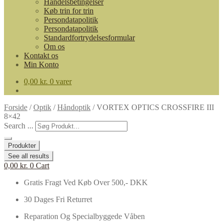
Handelsbetingelser
Køb trin for trin
Persondatapolitik
Persondatapolitik
Standardfortrydelsesformular
Om os
Kontakt os
Min Konto
0,00
kr.
0 varer
Forside
/
Optik
/
Håndoptik
/
VORTEX OPTICS CROSSFIRE III
8×42
Search ...
Produkter
See all results
0,00
kr.
0
Cart
Gratis Fragt Ved Køb Over 500,- DKK
30 Dages Fri Returret
Reparation Og Specialbyggede Våben