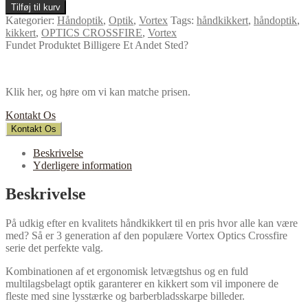
Tilføj til kurv
Kategorier:
Håndoptik
,
Optik
,
Vortex
Tags:
håndkikkert
,
håndoptik
,
kikkert
,
OPTICS CROSSFIRE
,
Vortex
Fundet Produktet Billigere Et Andet Sted?
Klik her, og høre om vi kan matche prisen.
Kontakt Os
Kontakt Os
Beskrivelse
Yderligere information
Beskrivelse
På udkig efter en kvalitets håndkikkert til en pris hvor alle kan være
med? Så er 3 generation af den populære Vortex Optics Crossfire
serie det perfekte valg.
Kombinationen af et ergonomisk letvægtshus og en fuld
multilagsbelagt optik garanterer en kikkert som vil imponere de
fleste med sine lysstærke og barberbladsskarpe billeder.